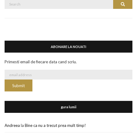
Search
Search
for:
ABONARE LA NOUATI
Primesti email de fiecare data cand scriu.
gura lumii
Andreea
la
Bine ca nu a trecut prea mult timp!