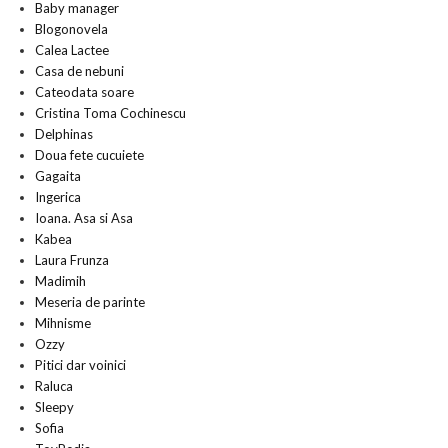
Baby manager
Blogonovela
Calea Lactee
Casa de nebuni
Cateodata soare
Cristina Toma Cochinescu
Delphinas
Doua fete cucuiete
Gagaita
Ingerica
Ioana. Asa si Asa
Kabea
Laura Frunza
Madimih
Meseria de parinte
Mihnisme
Ozzy
Pitici dar voinici
Raluca
Sleepy
Sofia