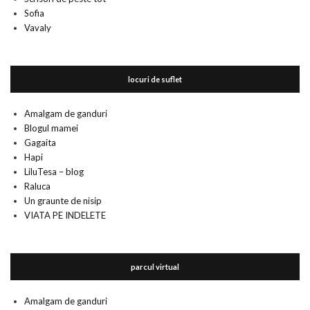
Sofia
Vavaly
locuri de suflet
Amalgam de ganduri
Blogul mamei
Gagaita
Hapi
LiluTesa – blog
Raluca
Un graunte de nisip
VIATA PE INDELETE
parcul virtual
Amalgam de ganduri