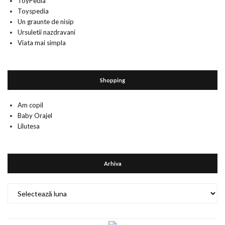
ToyPedia
Toyspedia
Un graunte de nisip
Ursuletii nazdravani
Viata mai simpla
Shopping
Am copil
Baby Orajel
Lilutesa
Arhiva
Arhiva