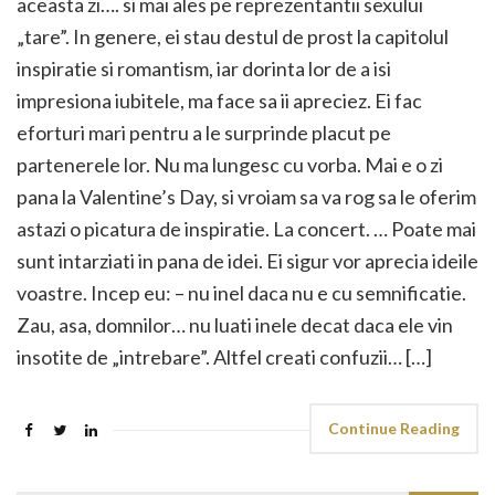
aceasta zi…. si mai ales pe reprezentantii sexului
„tare”. In genere, ei stau destul de prost la capitolul
inspiratie si romantism, iar dorinta lor de a isi
impresiona iubitele, ma face sa ii apreciez. Ei fac
eforturi mari pentru a le surprinde placut pe
partenerele lor. Nu ma lungesc cu vorba. Mai e o zi
pana la Valentine’s Day, si vroiam sa va rog sa le oferim
astazi o picatura de inspiratie. La concert. … Poate mai
sunt intarziati in pana de idei. Ei sigur vor aprecia ideile
voastre. Incep eu: – nu inel daca nu e cu semnificatie.
Zau, asa, domnilor… nu luati inele decat daca ele vin
insotite de „intrebare”. Altfel creati confuzii… […]
Continue Reading