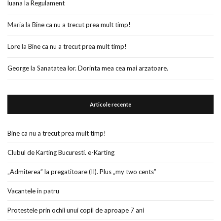
luana
la
Regulament
Maria
la
Bine ca nu a trecut prea mult timp!
Lore
la
Bine ca nu a trecut prea mult timp!
George
la
Sanatatea lor. Dorinta mea cea mai arzatoare.
Articole recente
Bine ca nu a trecut prea mult timp!
Clubul de Karting Bucuresti. e-Karting
„Admiterea” la pregatitoare (II). Plus „my two cents”
Vacantele in patru
Protestele prin ochii unui copil de aproape 7 ani