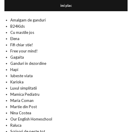
imi plac
Amalgam de ganduri
B24Kids
Cu mastile jos
Elena
Fifi chiar stie!
Free your mind!
Gagaita
Ganduri in dezordine
Hapi
Iubeste viata
Karioka
Luxul simplitatii
Mamica Pediatru
Maria Coman
Martie din Post
Nina Costea
Our English Homeschool
Raluca
Scrisori de peste tot