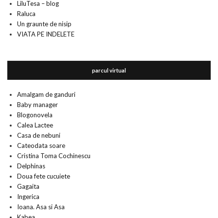
LiluTesa – blog
Raluca
Un graunte de nisip
VIATA PE INDELETE
parcul virtual
Amalgam de ganduri
Baby manager
Blogonovela
Calea Lactee
Casa de nebuni
Cateodata soare
Cristina Toma Cochinescu
Delphinas
Doua fete cucuiete
Gagaita
Ingerica
Ioana. Asa si Asa
Kabea