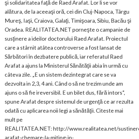
şi solidaritatea faţă de Raed Arafat. Lor li se vor
alătura, de la aceeaşi oră, cei din Cluj-Napoca, Târgu
Mureş, Iaşi, Craiova, Galaţi, Timişoara, Sibiu, Bacău şi
Oradea. REALITATEA.NET porneşte o campanie de
susţinere a ideilor doctorului Raed Arafat. Proiectul
care a stârnit atâtea controverse a fost lansat de
Sărbători în dezbatere publică, iar referatul Raed
Arafat a ajuns la Ministerul Sănătăţii abia în urmă cu
câteva zile. „E un sistem dezintegrat care se va
dezvolta in 2,3, 4 ani. Când o să ne trezim unde am
ajuns o să fie ireversibil. E un bilet dus, fără intors”,
spune Arafat despre sistemul de urgenţă ce ar rezulta
odată cu aplicarea noii legi a sănătăţii. Citeste mai
mult pe
REALITATEA.NET: http://www.realitatea.net/sustiner
arafat-chemare-la-miting-in-