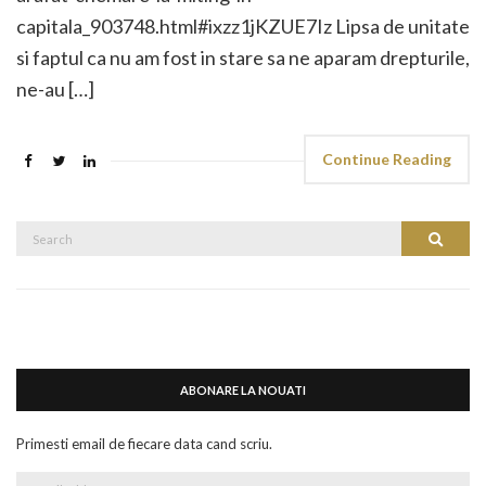
capitala_903748.html#ixzz1jKZUE7Iz Lipsa de unitate
si faptul ca nu am fost in stare sa ne aparam drepturile,
ne-au […]
Continue Reading
Search
Search
for:
ABONARE LA NOUATI
Primesti email de fiecare data cand scriu.