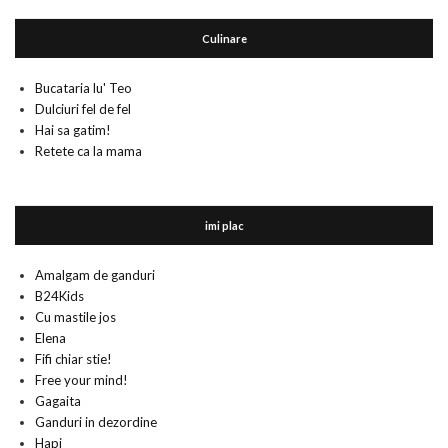
Culinare
Bucataria lu' Teo
Dulciuri fel de fel
Hai sa gatim!
Retete ca la mama
imi plac
Amalgam de ganduri
B24Kids
Cu mastile jos
Elena
Fifi chiar stie!
Free your mind!
Gagaita
Ganduri in dezordine
Hapi