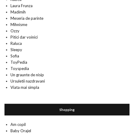
Laura Frunza
Madimih
Meseria de parinte
Mihnisme
Ozzy
Pitici dar voinici
Raluca
Sleepy
Sofia
ToyPedia
Toyspedia
Un graunte de nisip
Ursuletii nazdravani
Viata mai simpla
Shopping
Am copil
Baby Orajel