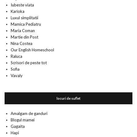
Iubeste viata
Karioka
Luxul simplitatii
Mamica Pediatru
Maria Coman
Martie din Post
Nina Costea
Our English Homeschool
Raluca
Scrisori de peste tot
Sofia
Vavaly
locuri de suflet
Amalgam de ganduri
Blogul mamei
Gagaita
Hapi