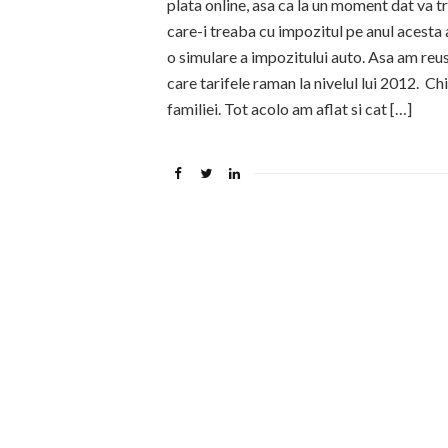
plata online, asa ca la un moment dat va tr
care-i treaba cu impozitul pe anul acesta a
o simulare a impozitului auto. Asa am reusi
care tarifele raman la nivelul lui 2012. Ch
familiei. Tot acolo am aflat si cat […]