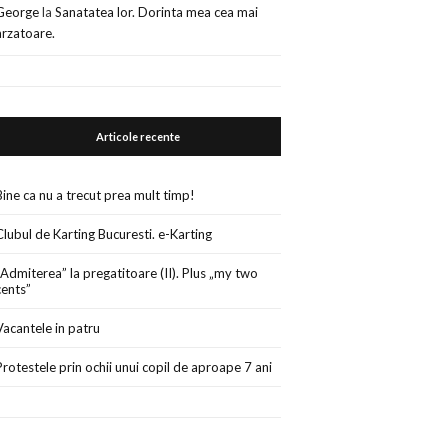
George
la
Sanatatea lor. Dorinta mea cea mai
arzatoare.
Articole recente
Bine ca nu a trecut prea mult timp!
Clubul de Karting Bucuresti. e-Karting
„Admiterea” la pregatitoare (II). Plus „my two
cents”
Vacantele in patru
Protestele prin ochii unui copil de aproape 7 ani