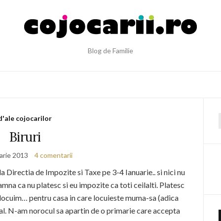
Blog de Familie
d'ale cojocarilor
f
Biruri
arie 2013
4 comentarii
 Directia de Impozite si Taxe pe 3-4 Ianuarie.. si nici nu
na ca nu platesc si eu impozite ca toti ceilalti. Platesc
 locuim… pentru casa in care locuieste muma-sa (adica
mal. N-am norocul sa apartin de o primarie care accepta