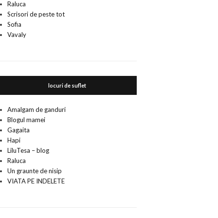
Raluca
Scrisori de peste tot
Sofia
Vavaly
locuri de suflet
Amalgam de ganduri
Blogul mamei
Gagaita
Hapi
LiluTesa – blog
Raluca
Un graunte de nisip
VIATA PE INDELETE