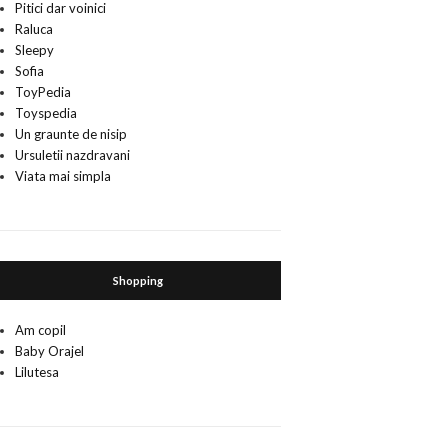
Pitici dar voinici
Raluca
Sleepy
Sofia
ToyPedia
Toyspedia
Un graunte de nisip
Ursuletii nazdravani
Viata mai simpla
Shopping
Am copil
Baby Orajel
Lilutesa