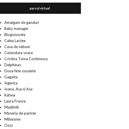
parcul virtual
Amalgam de ganduri
Baby manager
Blogonovela
Calea Lactee
Casa de nebuni
Cateodata soare
Cristina Toma Cochinescu
Delphinas
Doua fete cucuiete
Gagaita
Ingerica
Ioana. Asa si Asa
Kabea
Laura Frunza
Madimih
Meseria de parinte
Mihnisme
Ozzy