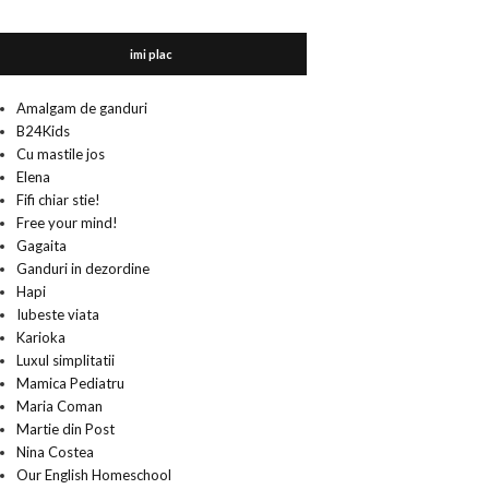
imi plac
Amalgam de ganduri
B24Kids
Cu mastile jos
Elena
Fifi chiar stie!
Free your mind!
Gagaita
Ganduri in dezordine
Hapi
Iubeste viata
Karioka
Luxul simplitatii
Mamica Pediatru
Maria Coman
Martie din Post
Nina Costea
Our English Homeschool