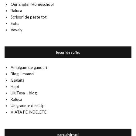
Our English Homeschool
Raluca
Scrisori de peste tot
Sofia
Vavaly
locuri de suflet
Amalgam de ganduri
Blogul mamei
Gagaita
Hapi
LiluTesa – blog
Raluca
Un graunte de nisip
VIATA PE INDELETE
parcul virtual