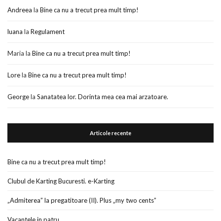
Andreea
la
Bine ca nu a trecut prea mult timp!
luana
la
Regulament
Maria
la
Bine ca nu a trecut prea mult timp!
Lore
la
Bine ca nu a trecut prea mult timp!
George
la
Sanatatea lor. Dorinta mea cea mai arzatoare.
Articole recente
Bine ca nu a trecut prea mult timp!
Clubul de Karting Bucuresti. e-Karting
„Admiterea” la pregatitoare (II). Plus „my two cents”
Vacantele in patru