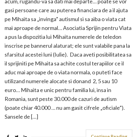
acum, rugandu-va sa dati mai departe… poate se vor
gasi persoane care au puterea financiara de a il ajuta
pe Mihaita sa „invinga” autismul si sa aiba o viata cat
mai aproape de normal… Asociatia Sprijin pentru Viata
a pus la dispozitia lui Mihaita numerele de teledon
inscrise pe bannerul alaturat; ele sunt valabile pana la
sfarsitul acestei luni (Iulie). Daca aveti posibilitatea sa
il sprijiniti pe Mihaita sa achite costul terapiilor ce il
aduc mai aproape de o viata normala, o puteti face
utilizand numerele alocate si donand 2, 5 sau 10
euro… Mihaita e unic pentru familia lui, insa in
Romania, sunt peste 30.000 de cazuri de autism
(poate chiar 40.000 … nu am gasit cifrele „oficiale”).
Sansele de […]
Continue Reading