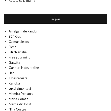
Retete ca la mama
imi plac
Amalgam de ganduri
B24Kids
Cu mastile jos
Elena
Fifi chiar stie!
Free your mind!
Gagaita
Ganduri in dezordine
Hapi
Iubeste viata
Karioka
Luxul simplitatii
Mamica Pediatru
Maria Coman
Martie din Post
Nina Costea