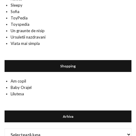
Sleepy
Sofia
ToyPedia
Toyspedia
Un graunte de nisip
Ursuletii nazdravani
Viata mai simpla
Shopping
Am copil
Baby Orajel
Lilutesa
Arhiva
Arhiva