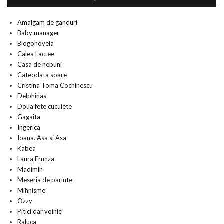
Amalgam de ganduri
Baby manager
Blogonovela
Calea Lactee
Casa de nebuni
Cateodata soare
Cristina Toma Cochinescu
Delphinas
Doua fete cucuiete
Gagaita
Ingerica
Ioana. Asa si Asa
Kabea
Laura Frunza
Madimih
Meseria de parinte
Mihnisme
Ozzy
Pitici dar voinici
Raluca