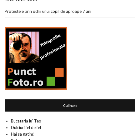
Protestele prin ochii unui copil de aproape 7 ani
Culinare
Bucataria lu' Teo
Dulciuri fel de fel
Hai sa gatim!