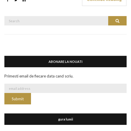
Search
Search
for:
ABONARE LA NOUATI
Primesti email de fiecare data cand scriu.
gura lumii