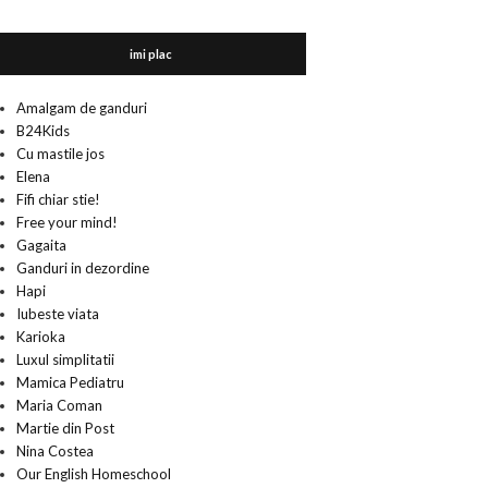
imi plac
Amalgam de ganduri
B24Kids
Cu mastile jos
Elena
Fifi chiar stie!
Free your mind!
Gagaita
Ganduri in dezordine
Hapi
Iubeste viata
Karioka
Luxul simplitatii
Mamica Pediatru
Maria Coman
Martie din Post
Nina Costea
Our English Homeschool