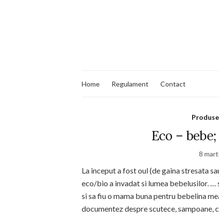
Home
Regulament
Contact
Produse 
Eco – bebe;
8 mart
La inceput a fost oul (de gaina stresata s
eco/bio a invadat si lumea bebelusilor. … s
si sa fiu o mama buna pentru bebelina me
documentez despre scutece, sampoane, cre