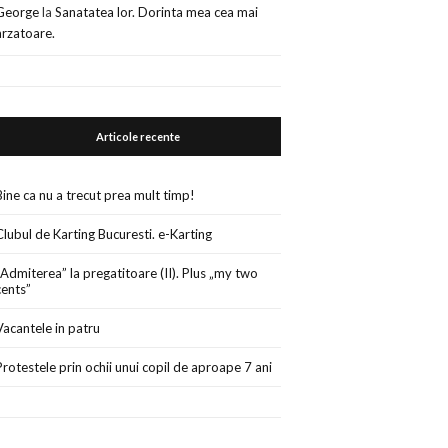
George
la
Sanatatea lor. Dorinta mea cea mai
arzatoare.
Articole recente
Bine ca nu a trecut prea mult timp!
Clubul de Karting Bucuresti. e-Karting
„Admiterea” la pregatitoare (II). Plus „my two
cents”
Vacantele in patru
Protestele prin ochii unui copil de aproape 7 ani