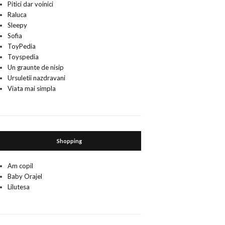
Pitici dar voinici
Raluca
Sleepy
Sofia
ToyPedia
Toyspedia
Un graunte de nisip
Ursuletii nazdravani
Viata mai simpla
Shopping
Am copil
Baby Orajel
Lilutesa