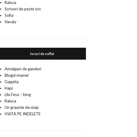
Raluca
Scrisori de peste tot
Sofia
Vavaly
locuri de suflet
Amalgam de ganduri
Blogul mamei
Gagaita
Hapi
LiluTesa – blog
Raluca
Un graunte de nisip
VIATA PE INDELETE