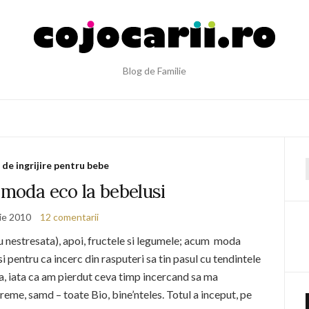
Blog de Familie
de ingrijire pentru bebe
f
 moda eco la bebelusi
ie 2010
12 comentarii
au nestresata), apoi, fructele si legumele; acum moda
i pentru ca incerc din rasputeri sa tin pasul cu tendintele
a, iata ca am pierdut ceva timp incercand sa ma
me, samd – toate Bio, bine’nteles. Totul a inceput, pe