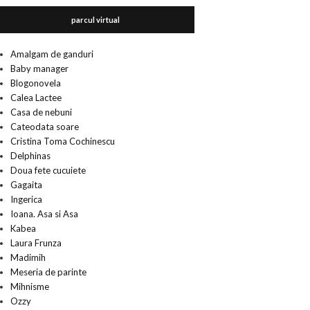
parcul virtual
Amalgam de ganduri
Baby manager
Blogonovela
Calea Lactee
Casa de nebuni
Cateodata soare
Cristina Toma Cochinescu
Delphinas
Doua fete cucuiete
Gagaita
Ingerica
Ioana. Asa si Asa
Kabea
Laura Frunza
Madimih
Meseria de parinte
Mihnisme
Ozzy