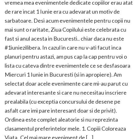
vremea mea evenimentele dedicate copiilor erau atat
de rare incat 1 Iunie era cu adevarat un motiv de
sarbatoare. Desi acum evenimentele pentru copii nu
mai sunt o raritate, Ziua Copilului este celebrata cu
fast si anul acesta in Bucuresti.. chiar daca nu este
#1iuniezilibera. In cazul in care nu v-ati facut inca
planuri pentru astazi, am pus cap la cap pentru voi o
lista cu cateva dintre evenimentele ce se desfasoara
Miercuri 1 Iunie in Bucuresti (si in apropiere). Am
selectat doar acele evenimente care mi-au parut cu
adevarat interesante si care nu necesitau inscriere
prealabila (cu exceptia concursului de desene pe
asfalt care imi pare interesant doar si de privit).
Ordinea este complet aleatorie si nu reprezinta
clasamentul preferintelor mele. 1. Copiii Coloreaza
Viata Cel mai mare eveniment de […]