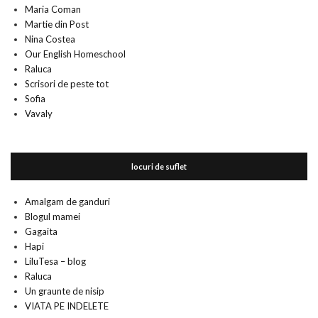
Maria Coman
Martie din Post
Nina Costea
Our English Homeschool
Raluca
Scrisori de peste tot
Sofia
Vavaly
locuri de suflet
Amalgam de ganduri
Blogul mamei
Gagaita
Hapi
LiluTesa – blog
Raluca
Un graunte de nisip
VIATA PE INDELETE