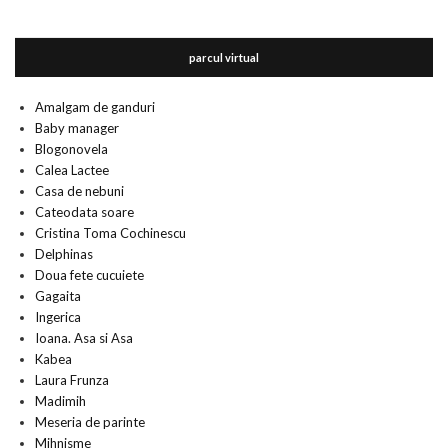
parcul virtual
Amalgam de ganduri
Baby manager
Blogonovela
Calea Lactee
Casa de nebuni
Cateodata soare
Cristina Toma Cochinescu
Delphinas
Doua fete cucuiete
Gagaita
Ingerica
Ioana. Asa si Asa
Kabea
Laura Frunza
Madimih
Meseria de parinte
Mihnisme