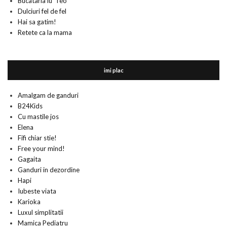
Bucataria lu' Teo
Dulciuri fel de fel
Hai sa gatim!
Retete ca la mama
imi plac
Amalgam de ganduri
B24Kids
Cu mastile jos
Elena
Fifi chiar stie!
Free your mind!
Gagaita
Ganduri in dezordine
Hapi
Iubeste viata
Karioka
Luxul simplitatii
Mamica Pediatru