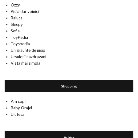
Ozzy
Pitici dar voinici
Raluca
Sleepy
Sofia
ToyPedia
Toyspedia
Un graunte de nisip
Ursuletii nazdravani
Viata mai simpla
Shopping
Am copil
Baby Orajel
Lilutesa
Arhiva