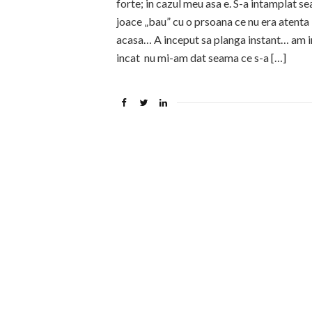
forte; in cazul meu asa e. S-a intamplat sea
joace „bau” cu o prsoana ce nu era atenta l
acasa… A inceput sa planga instant… am inc
incat nu mi-am dat seama ce s-a […]