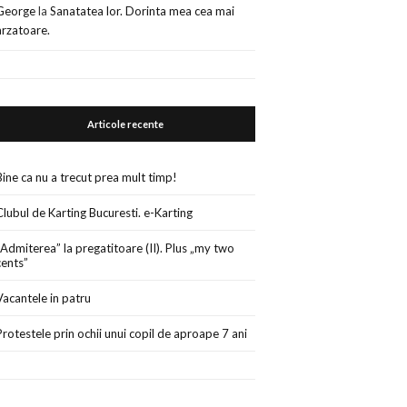
George
la
Sanatatea lor. Dorinta mea cea mai
arzatoare.
Articole recente
Bine ca nu a trecut prea mult timp!
Clubul de Karting Bucuresti. e-Karting
„Admiterea” la pregatitoare (II). Plus „my two
cents”
Vacantele in patru
Protestele prin ochii unui copil de aproape 7 ani