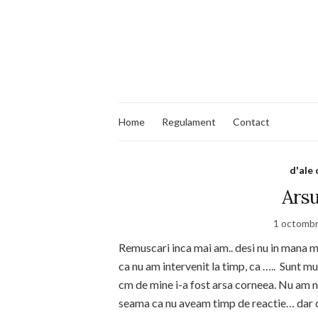
Home
Regulament
Contact
d'ale 
Arsu
1 octombr
Remuscari inca mai am.. desi nu in mana me
ca nu am intervenit la timp, ca ….. Sunt m
cm de mine i-a fost arsa corneea. Nu am ni
seama ca nu aveam timp de reactie… dar can