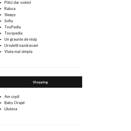
Pitici dar voinici
Raluca
Sleepy
Sofia
ToyPedia
Toyspedia
Un graunte de nisip
Ursuletii nazdravani
Viata mai simpla
Shopping
Am copil
Baby Orajel
Lilutesa