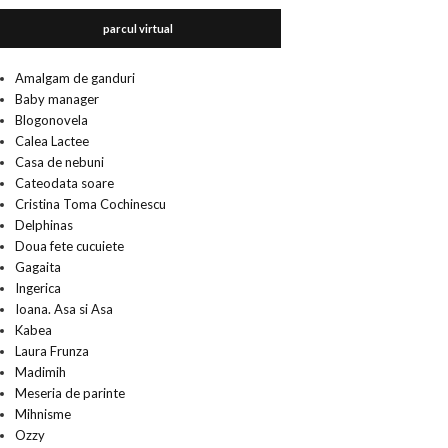
parcul virtual
Amalgam de ganduri
Baby manager
Blogonovela
Calea Lactee
Casa de nebuni
Cateodata soare
Cristina Toma Cochinescu
Delphinas
Doua fete cucuiete
Gagaita
Ingerica
Ioana. Asa si Asa
Kabea
Laura Frunza
Madimih
Meseria de parinte
Mihnisme
Ozzy