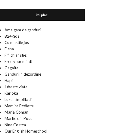
imi plac
Amalgam de ganduri
B24Kids
Cu mastile jos
Elena
Fifi chiar stie!
Free your mind!
Gagaita
Ganduri in dezordine
Hapi
Iubeste viata
Karioka
Luxul simplitatii
Mamica Pediatru
Maria Coman
Martie din Post
Nina Costea
Our English Homeschool