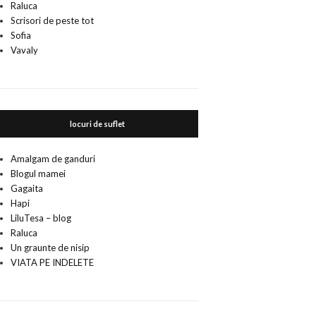
Raluca
Scrisori de peste tot
Sofia
Vavaly
locuri de suflet
Amalgam de ganduri
Blogul mamei
Gagaita
Hapi
LiluTesa – blog
Raluca
Un graunte de nisip
VIATA PE INDELETE