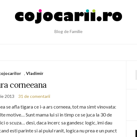
Blog de Familie
cojocarilor
,
Vladimir
f
ra corneeana
ie 2013
31 de comentarii
a se afla tigara ce i-a ars corneea, tot ma simt vinovata:
ulte motive… Sunt mama lui si in timp ce se juca la 30 de
ci o scuza… desi, daca incerc sa gandesc logic, imi dau
d esti parinte si ai puiul ranit, logica nu prea e un punct