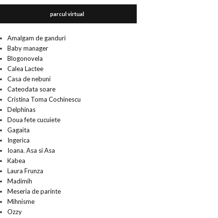
parcul virtual
Amalgam de ganduri
Baby manager
Blogonovela
Calea Lactee
Casa de nebuni
Cateodata soare
Cristina Toma Cochinescu
Delphinas
Doua fete cucuiete
Gagaita
Ingerica
Ioana. Asa si Asa
Kabea
Laura Frunza
Madimih
Meseria de parinte
Mihnisme
Ozzy