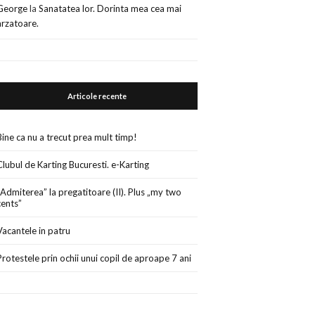
George
la
Sanatatea lor. Dorinta mea cea mai
arzatoare.
Articole recente
Bine ca nu a trecut prea mult timp!
Clubul de Karting Bucuresti. e-Karting
„Admiterea” la pregatitoare (II). Plus „my two
cents”
Vacantele in patru
Protestele prin ochii unui copil de aproape 7 ani