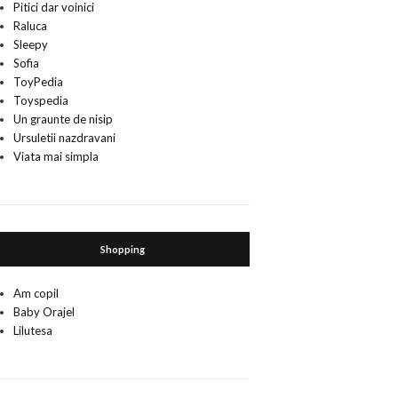
Pitici dar voinici
Raluca
Sleepy
Sofia
ToyPedia
Toyspedia
Un graunte de nisip
Ursuletii nazdravani
Viata mai simpla
Shopping
Am copil
Baby Orajel
Lilutesa