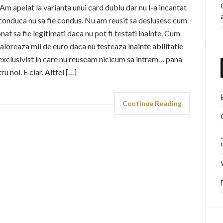
Am apelat la varianta unui card dublu dar nu l-a incantat
a conduca nu sa fie condus. Nu am reusit sa deslusesc cum
at sa fie legitimati daca nu pot fi testati inainte. Cum
valoreaza mii de euro daca nu testeaza inainte abilitatie
 exclusivist in care nu reuseam nicicum sa intram… pana
 noi. E clar. Altfel […]
Continue Reading