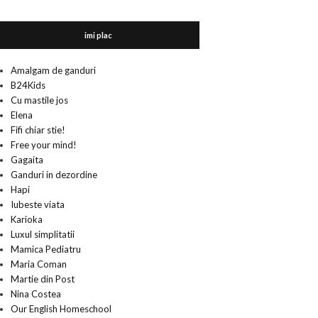
imi plac
Amalgam de ganduri
B24Kids
Cu mastile jos
Elena
Fifi chiar stie!
Free your mind!
Gagaita
Ganduri in dezordine
Hapi
Iubeste viata
Karioka
Luxul simplitatii
Mamica Pediatru
Maria Coman
Martie din Post
Nina Costea
Our English Homeschool