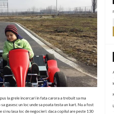
us la grele incercari in fata carora a trebuit sa ma
p sa gasesc un loc unde sa poata testa un kart. Nu a fost
 si nu lasa loc de negocieri: daca copilul are peste 130