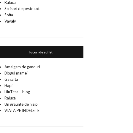
Raluca
Scrisori de peste tot
Sofia
Vavaly
locuri de suflet
Amalgam de ganduri
Blogul mamei
Gagaita
Hapi
LiluTesa – blog
Raluca
Un graunte de nisip
VIATA PE INDELETE