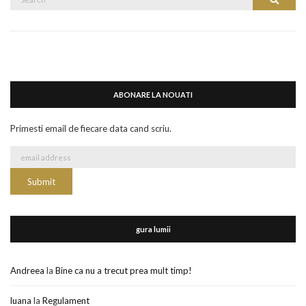
Search
for:
ABONARE LA NOUATI
Primesti email de fiecare data cand scriu.
gura lumii
Andreea
la
Bine ca nu a trecut prea mult timp!
luana
la
Regulament