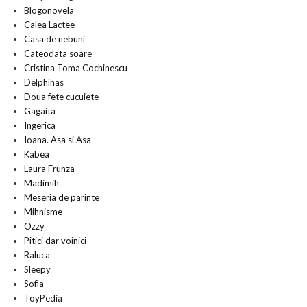
Blogonovela
Calea Lactee
Casa de nebuni
Cateodata soare
Cristina Toma Cochinescu
Delphinas
Doua fete cucuiete
Gagaita
Ingerica
Ioana. Asa si Asa
Kabea
Laura Frunza
Madimih
Meseria de parinte
Mihnisme
Ozzy
Pitici dar voinici
Raluca
Sleepy
Sofia
ToyPedia