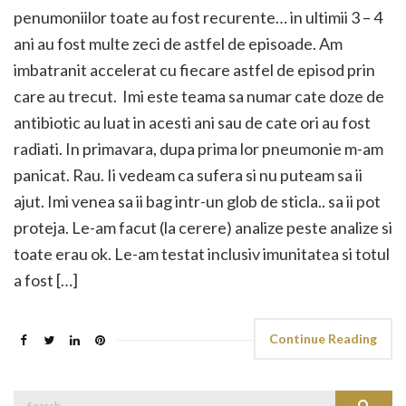
penumoniilor toate au fost recurente… in ultimii 3 – 4
ani au fost multe zeci de astfel de episoade. Am
imbatranit accelerat cu fiecare astfel de episod prin
care au trecut. Imi este teama sa numar cate doze de
antibiotic au luat in acesti ani sau de cate ori au fost
radiati. In primavara, dupa prima lor pneumonie m-am
panicat. Rau. Ii vedeam ca sufera si nu puteam sa ii
ajut. Imi venea sa ii bag intr-un glob de sticla.. sa ii pot
proteja. Le-am facut (la cerere) analize peste analize si
toate erau ok. Le-am testat inclusiv imunitatea si totul
a fost […]
Continue Reading
Search