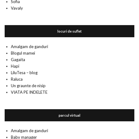
Sofia
Vavaly
locuri de suflet
Amalgam de ganduri
Blogul mamei
Gagaita
Hapi
LiluTesa – blog
Raluca
Un graunte de nisip
VIATA PE INDELETE
parcul virtual
Amalgam de ganduri
Baby manager