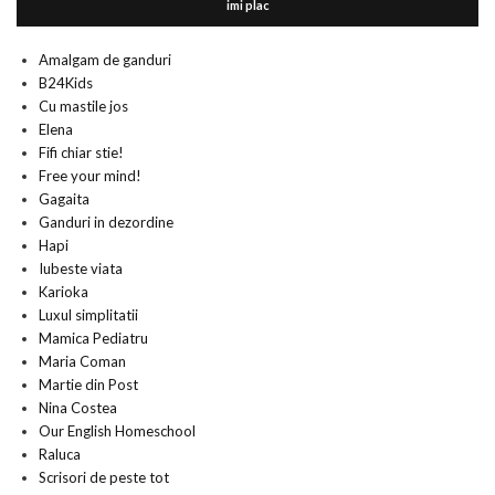
imi plac
Amalgam de ganduri
B24Kids
Cu mastile jos
Elena
Fifi chiar stie!
Free your mind!
Gagaita
Ganduri in dezordine
Hapi
Iubeste viata
Karioka
Luxul simplitatii
Mamica Pediatru
Maria Coman
Martie din Post
Nina Costea
Our English Homeschool
Raluca
Scrisori de peste tot