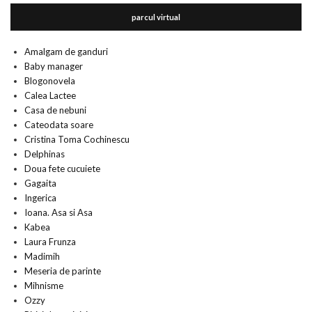
parcul virtual
Amalgam de ganduri
Baby manager
Blogonovela
Calea Lactee
Casa de nebuni
Cateodata soare
Cristina Toma Cochinescu
Delphinas
Doua fete cucuiete
Gagaita
Ingerica
Ioana. Asa si Asa
Kabea
Laura Frunza
Madimih
Meseria de parinte
Mihnisme
Ozzy