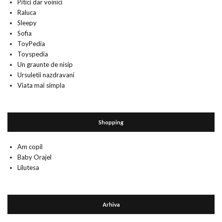
Pitici dar voinici
Raluca
Sleepy
Sofia
ToyPedia
Toyspedia
Un graunte de nisip
Ursuletii nazdravani
Viata mai simpla
Shopping
Am copil
Baby Orajel
Lilutesa
Arhiva