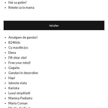
Hai sa gatim!
Retete ca la mama
imi plac
Amalgam de ganduri
B24Kids
Cu mastile jos
Elena
Fifi chiar stie!
Free your mind!
Gagaita
Ganduri in dezordine
Hapi
Iubeste viata
Karioka
Luxul simplitatii
Mamica Pediatru
Maria Coman