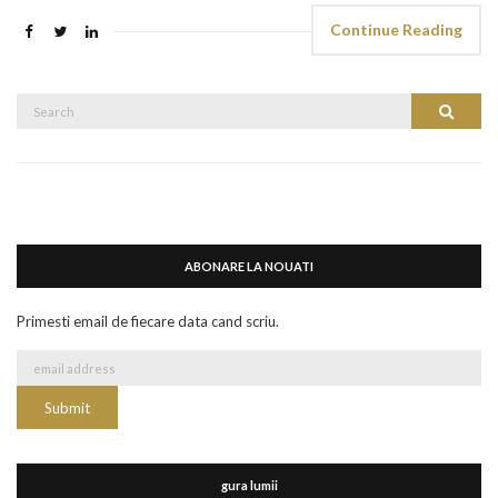
Continue Reading
Search
Search
for:
ABONARE LA NOUATI
Primesti email de fiecare data cand scriu.
gura lumii