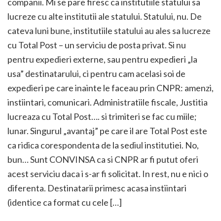
companii. Mi se pare firesc ca institutiile statului sa
lucreze cu alte institutii ale statului. Statului, nu. De
cateva luni bune, institutiile statului au ales sa lucreze
cu Total Post – un serviciu de posta privat. Si nu
pentru expedieri externe, sau pentru expedieri „la
usa” destinatarului, ci pentru cam acelasi soi de
expedieri pe care inainte le faceau prin CNPR: amenzi,
instiintari, comunicari. Administratiile fiscale, Justitia
lucreaza cu Total Post…. si trimiteri se fac cu miile;
lunar. Singurul „avantaj” pe care il are Total Post este
ca ridica corespondenta de la sediul institutiei. No,
bun… Sunt CONVINSA ca si CNPR ar fi putut oferi
acest serviciu daca i s-ar fi solicitat. In rest, nu e nici o
diferenta. Destinatarii primesc acasa instiintari
(identice ca format cu cele […]