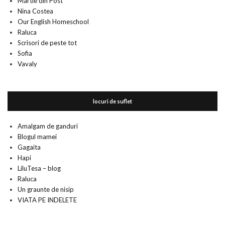
Martie din Post
Nina Costea
Our English Homeschool
Raluca
Scrisori de peste tot
Sofia
Vavaly
locuri de suflet
Amalgam de ganduri
Blogul mamei
Gagaita
Hapi
LiluTesa – blog
Raluca
Un graunte de nisip
VIATA PE INDELETE