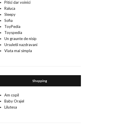
Pitici dar voinici
Raluca
Sleepy
Sofia
ToyPedia
Toyspedia
Un graunte de nisip
Ursuletii nazdravani
Viata mai simpla
Shopping
Am copil
Baby Orajel
Lilutesa