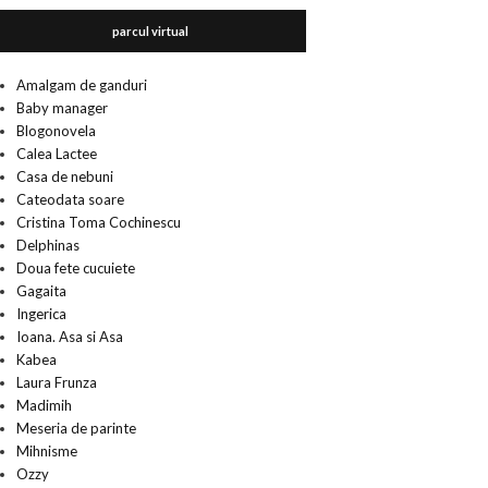
parcul virtual
Amalgam de ganduri
Baby manager
Blogonovela
Calea Lactee
Casa de nebuni
Cateodata soare
Cristina Toma Cochinescu
Delphinas
Doua fete cucuiete
Gagaita
Ingerica
Ioana. Asa si Asa
Kabea
Laura Frunza
Madimih
Meseria de parinte
Mihnisme
Ozzy