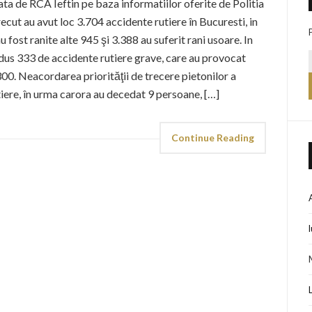
ata de RCA Ieftin pe baza informatiilor oferite de Politia
cut au avut loc 3.704 accidente rutiere în Bucuresti, in
fost ranite alte 945 şi 3.388 au suferit rani usoare. In
us 333 de accidente rutiere grave, care au provocat
300. Neacordarea priorităţii de trecere pietonilor a
ere, în urma carora au decedat 9 persoane, […]
Continue Reading