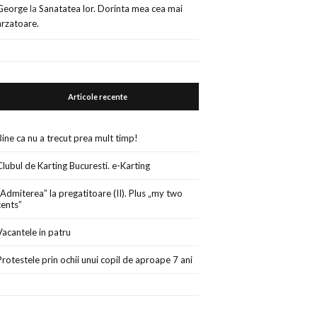
George
la
Sanatatea lor. Dorinta mea cea mai
arzatoare.
Articole recente
Bine ca nu a trecut prea mult timp!
Clubul de Karting Bucuresti. e-Karting
„Admiterea” la pregatitoare (II). Plus „my two
cents”
Vacantele in patru
Protestele prin ochii unui copil de aproape 7 ani