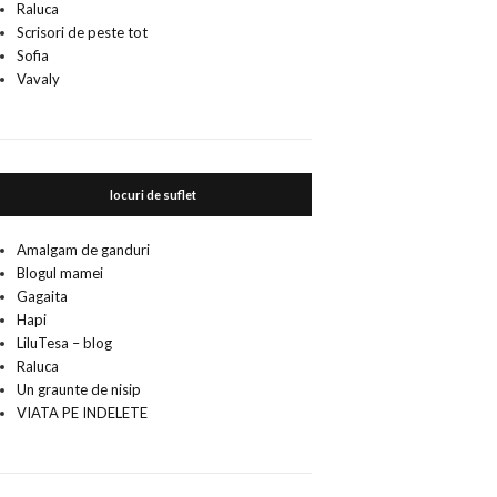
Raluca
Scrisori de peste tot
Sofia
Vavaly
locuri de suflet
Amalgam de ganduri
Blogul mamei
Gagaita
Hapi
LiluTesa – blog
Raluca
Un graunte de nisip
VIATA PE INDELETE