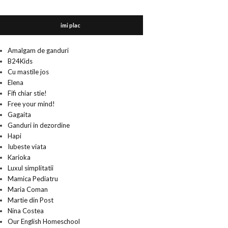
imi plac
Amalgam de ganduri
B24Kids
Cu mastile jos
Elena
Fifi chiar stie!
Free your mind!
Gagaita
Ganduri in dezordine
Hapi
Iubeste viata
Karioka
Luxul simplitatii
Mamica Pediatru
Maria Coman
Martie din Post
Nina Costea
Our English Homeschool