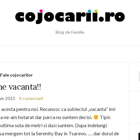
Blog de Familie
d'ale cojocarilor
f
ne vacanta!!
nie 2013
8 comentarii
ul acesta pentru noi. Recunosc ca subiectul „vacanta” imi
a ne-am hotarat dar parca nu suntem decisi.
Tipic
 ultima suta de metri si dusi suntem. Dupa indelungi
sa mergem tot la Serenity Bay in Tsarevo. …. dar dorul de