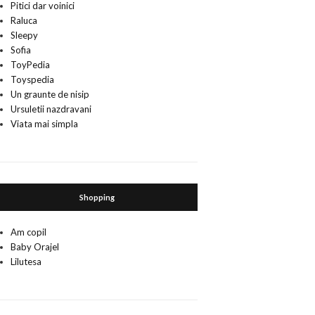
Pitici dar voinici
Raluca
Sleepy
Sofia
ToyPedia
Toyspedia
Un graunte de nisip
Ursuletii nazdravani
Viata mai simpla
Shopping
Am copil
Baby Orajel
Lilutesa