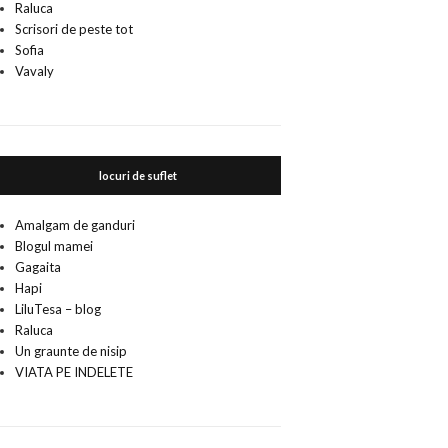
Raluca
Scrisori de peste tot
Sofia
Vavaly
locuri de suflet
Amalgam de ganduri
Blogul mamei
Gagaita
Hapi
LiluTesa – blog
Raluca
Un graunte de nisip
VIATA PE INDELETE