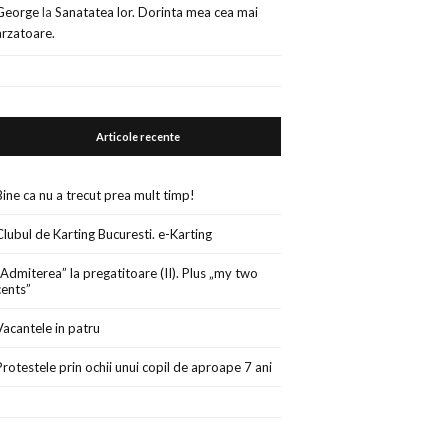
George
la
Sanatatea lor. Dorinta mea cea mai
arzatoare.
Articole recente
Bine ca nu a trecut prea mult timp!
Clubul de Karting Bucuresti. e-Karting
„Admiterea” la pregatitoare (II). Plus „my two
cents”
Vacantele in patru
Protestele prin ochii unui copil de aproape 7 ani