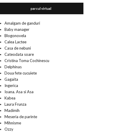
parcul virtual
Amalgam de ganduri
Baby manager
Blogonovela
Calea Lactee
Casa de nebuni
Cateodata soare
Cristina Toma Cochinescu
Delphinas
Doua fete cucuiete
Gagaita
Ingerica
Ioana. Asa si Asa
Kabea
Laura Frunza
Madimih
Meseria de parinte
Mihnisme
Ozzy