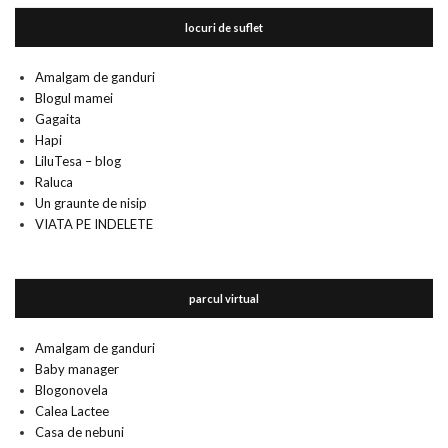
locuri de suflet
Amalgam de ganduri
Blogul mamei
Gagaita
Hapi
LiluTesa – blog
Raluca
Un graunte de nisip
VIATA PE INDELETE
parcul virtual
Amalgam de ganduri
Baby manager
Blogonovela
Calea Lactee
Casa de nebuni