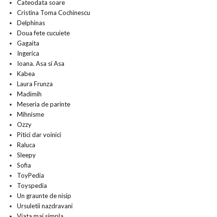
Cateodata soare
Cristina Toma Cochinescu
Delphinas
Doua fete cucuiete
Gagaita
Ingerica
Ioana. Asa si Asa
Kabea
Laura Frunza
Madimih
Meseria de parinte
Mihnisme
Ozzy
Pitici dar voinici
Raluca
Sleepy
Sofia
ToyPedia
Toyspedia
Un graunte de nisip
Ursuletii nazdravani
Viata mai simpla