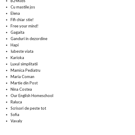
B24Kids
Cu mastile jos
Elena
Fifi chiar stie!
Free your mind!
Gagaita
Ganduri in dezordine
Hapi
Iubeste viata
Karioka
Luxul simplitatii
Mamica Pediatru
Maria Coman
Martie din Post
Nina Costea
Our English Homeschool
Raluca
Scrisori de peste tot
Sofia
Vavaly