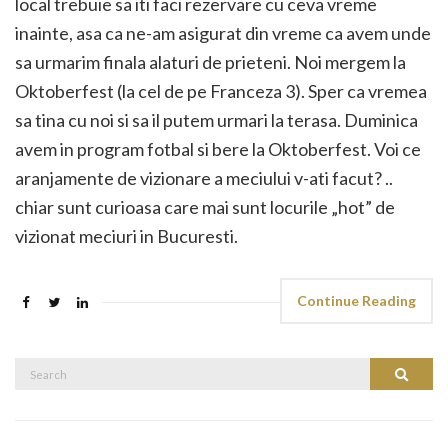
local trebuie sa iti faci rezervare cu ceva vreme
inainte, asa ca ne-am asigurat din vreme ca avem unde
sa urmarim finala alaturi de prieteni. Noi mergem la
Oktoberfest (la cel de pe Franceza 3). Sper ca vremea
sa tina cu noi si sa il putem urmari la terasa. Duminica
avem in program fotbal si bere la Oktoberfest. Voi ce
aranjamente de vizionare a meciului v-ati facut? ..
chiar sunt curioasa care mai sunt locurile „hot” de
vizionat meciuri in Bucuresti.
Continue Reading
Search
Search
for: