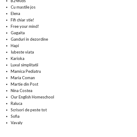
B24Kids
Cu mastile jos
Elena
Fifi chiar stie!
Free your mind!
Gagaita
Ganduri in dezordine
Hapi
Iubeste viata
Karioka
Luxul simplitatii
Mamica Pediatru
Maria Coman
Martie din Post
Nina Costea
Our English Homeschool
Raluca
Scrisori de peste tot
Sofia
Vavaly