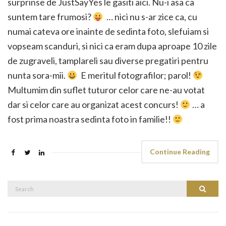
surprinse de JustSayYes le gasiti aici. Nu-i asa ca
suntem tare frumosi?
… nici nu s-ar zice ca, cu
numai cateva ore inainte de sedinta foto, slefuiam si
vopseam scanduri, si nici ca eram dupa aproape 10 zile
de zugraveli, tamplareli sau diverse pregatiri pentru
nunta sora-mii.
E meritul fotografilor; parol!
Multumim din suflet tuturor celor care ne-au votat
dar si celor care au organizat acest concurs!
… a
fost prima noastra sedinta foto in familie!!
Continue Reading
Search
Search
for: