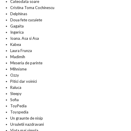
Cateodata soare
Cristina Toma Cochinescu
Delphinas
Doua fete cucuiete
Gagaita
Ingerica
Ioana. Asa si Asa
Kabea
Laura Frunza
Madimih
Meseria de parinte
Mihnisme
Ozzy
Pitici dar voinici
Raluca
Sleepy
Sofia
ToyPedia
Toyspedia
Un graunte de nisip
Ursuletii nazdravani
Viata mai simpla