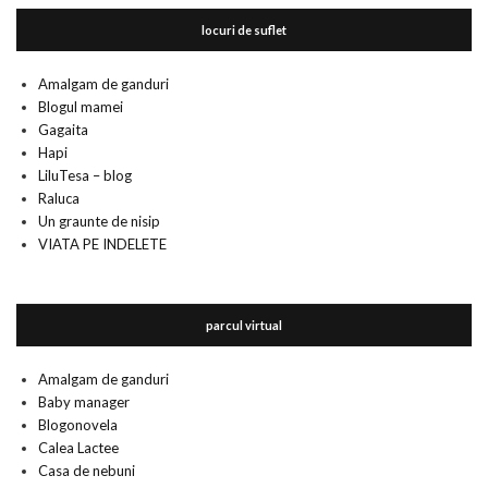
locuri de suflet
Amalgam de ganduri
Blogul mamei
Gagaita
Hapi
LiluTesa – blog
Raluca
Un graunte de nisip
VIATA PE INDELETE
parcul virtual
Amalgam de ganduri
Baby manager
Blogonovela
Calea Lactee
Casa de nebuni