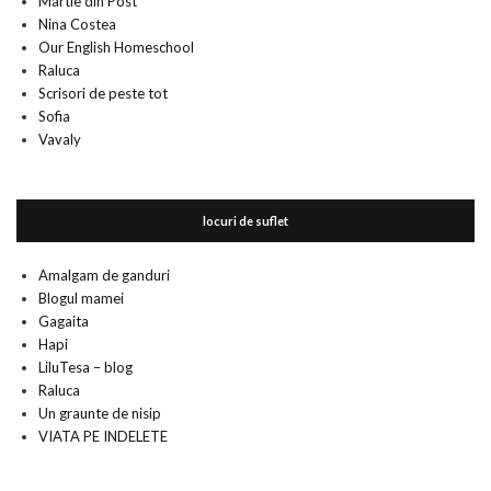
Martie din Post
Nina Costea
Our English Homeschool
Raluca
Scrisori de peste tot
Sofia
Vavaly
locuri de suflet
Amalgam de ganduri
Blogul mamei
Gagaita
Hapi
LiluTesa – blog
Raluca
Un graunte de nisip
VIATA PE INDELETE