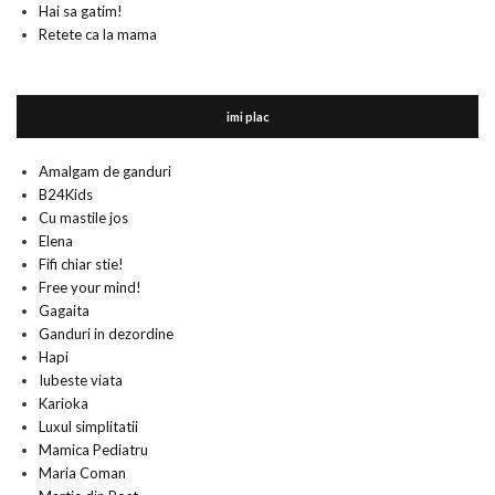
Hai sa gatim!
Retete ca la mama
imi plac
Amalgam de ganduri
B24Kids
Cu mastile jos
Elena
Fifi chiar stie!
Free your mind!
Gagaita
Ganduri in dezordine
Hapi
Iubeste viata
Karioka
Luxul simplitatii
Mamica Pediatru
Maria Coman