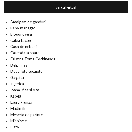
parcul virtual
Amalgam de ganduri
Baby manager
Blogonovela
Calea Lactee
Casa de nebuni
Cateodata soare
Cristina Toma Cochinescu
Delphinas
Doua fete cucuiete
Gagaita
Ingerica
Ioana. Asa si Asa
Kabea
Laura Frunza
Madimih
Meseria de parinte
Mihnisme
Ozzy