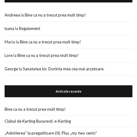
Andreea
la
Bine ca nu a trecut prea mult timp!
luana
la
Regulament
Maria
la
Bine ca nu a trecut prea mult timp!
Lore
la
Bine ca nu a trecut prea mult timp!
George
la
Sanatatea lor. Dorinta mea cea mai arzatoare.
Articole recente
Bine ca nu a trecut prea mult timp!
Clubul de Karting Bucuresti. e-Karting
„Admiterea” la pregatitoare (II). Plus „my two cents”