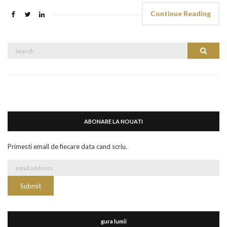
Continue Reading
Search
Search
for:
ABONARE LA NOUATI
Primesti email de fiecare data cand scriu.
gura lumii