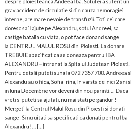
despre ploiesteanca Andeea Iba. Sotul ei a suferit un
grav accident de circulatie si din cauza hemoragiei
interne, are mare nevoie de transfuzii. Toti cei care
doresc sa il ajute pe Alexandru, sotul Andreei, sa
castige batalia cu viata, o pot face donand sange
la CENTRUL MALUL ROSU din Ploiesti. La donare
TREBUIE specificat ca se doneaza pentru IBA
ALEXANDRU – intrenat la Spitalul Judetean Ploiesti.
Pentru detalii puteti suna la 072 7357 700. Andreea si
Alexandu au o fiica, Sofia Irina, in varsta de nici 2 ani si
in luna Decembrie vor deveni din nou parinti…. Daca
vreti si puteti sa ajutati, nu mai stati pe ganduri!
Mergeti la Centrul Malul Rosu din Ploiesti si donati
sange! Si nu uitati sa specificati ca donati pentru Iba
Alexandru! … […]