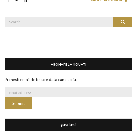
Search
Search
for:
ABONARE LA NOUATI
Primesti email de fiecare data cand scriu.
gura lumii