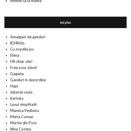
Retete ca la mama
imi plac
Amalgam de ganduri
B24Kids
Cu mastile jos
Elena
Fifi chiar stie!
Free your mind!
Gagaita
Ganduri in dezordine
Hapi
Iubeste viata
Karioka
Luxul simplitatii
Mamica Pediatru
Maria Coman
Martie din Post
Nina Costea