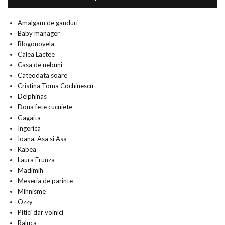
Amalgam de ganduri
Baby manager
Blogonovela
Calea Lactee
Casa de nebuni
Cateodata soare
Cristina Toma Cochinescu
Delphinas
Doua fete cucuiete
Gagaita
Ingerica
Ioana. Asa si Asa
Kabea
Laura Frunza
Madimih
Meseria de parinte
Mihnisme
Ozzy
Pitici dar voinici
Raluca