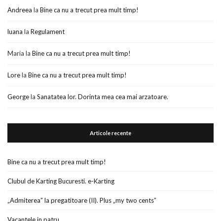
Andreea
la
Bine ca nu a trecut prea mult timp!
luana
la
Regulament
Maria
la
Bine ca nu a trecut prea mult timp!
Lore
la
Bine ca nu a trecut prea mult timp!
George
la
Sanatatea lor. Dorinta mea cea mai arzatoare.
Articole recente
Bine ca nu a trecut prea mult timp!
Clubul de Karting Bucuresti. e-Karting
„Admiterea” la pregatitoare (II). Plus „my two cents”
Vacantele in patru