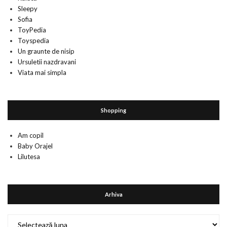
Sleepy
Sofia
ToyPedia
Toyspedia
Un graunte de nisip
Ursuletii nazdravani
Viata mai simpla
Shopping
Am copil
Baby Orajel
Lilutesa
Arhiva
Arhiva