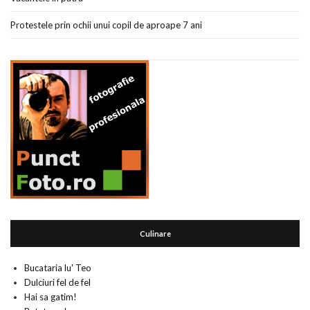
Protestele prin ochii unui copil de aproape 7 ani
Culinare
Bucataria lu' Teo
Dulciuri fel de fel
Hai sa gatim!