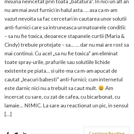
misuna neincetat prin toata „batatura”. In nici un alt an
nu am mai avut furnici in halul asta. … asa ca m-am
vazut nevoita sa fac cercetari in cautarea unor solutii
anti-furnici care sa intruneasca urmatoarele conditii:
– sa nu fie toxica, deoarece stapanele curtii (Maria &
Cindy) trebuie protejate – sa… … dar nu mai are rost sa
mai continui. Cu acel „sa nu fie toxica” am eliminat
toate spray-urile, prafurile sau solutiile lichide
existente pe piata… si uite-ma ca m-am apucat de
cautat „leacuri babesti” anti-furnici; cum internetul
este darnic nici nu a trebuit sa caut mult.
Am
incercat cu sare, cu zat de cafea, cu bicarbonat, cu
lamaie… NIMIC. La sare au reactionat un pic, in sensul
[…]
Continue Reading