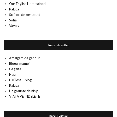
Our English Homeschool
Raluca
Scrisori de peste tot
Sofia
Vavaly
locuri de suflet
Amalgam de ganduri
Blogul mamei
Gagaita
Hapi
LiluTesa – blog
Raluca
Un graunte de nisip
VIATA PE INDELETE
parcul virtual