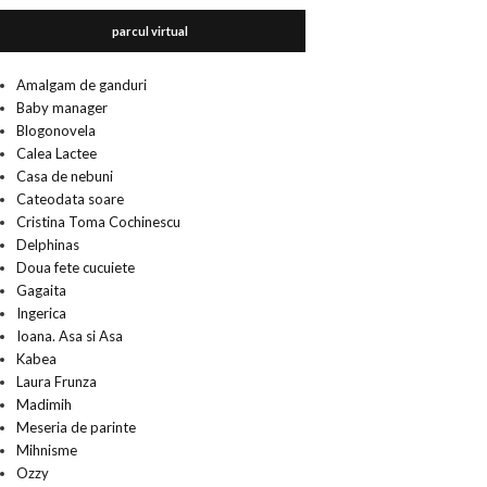
parcul virtual
Amalgam de ganduri
Baby manager
Blogonovela
Calea Lactee
Casa de nebuni
Cateodata soare
Cristina Toma Cochinescu
Delphinas
Doua fete cucuiete
Gagaita
Ingerica
Ioana. Asa si Asa
Kabea
Laura Frunza
Madimih
Meseria de parinte
Mihnisme
Ozzy