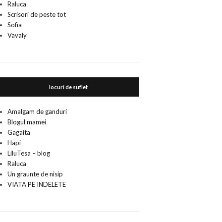
Raluca
Scrisori de peste tot
Sofia
Vavaly
locuri de suflet
Amalgam de ganduri
Blogul mamei
Gagaita
Hapi
LiluTesa – blog
Raluca
Un graunte de nisip
VIATA PE INDELETE