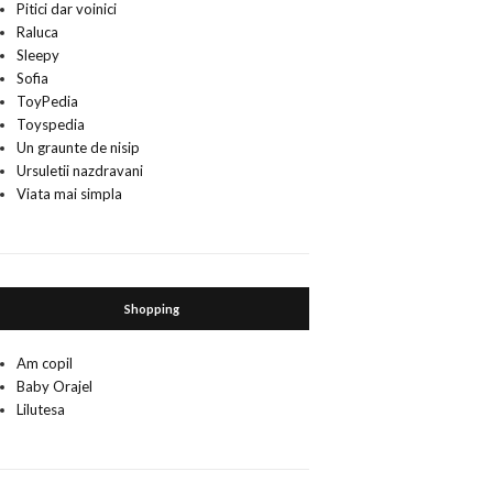
Pitici dar voinici
Raluca
Sleepy
Sofia
ToyPedia
Toyspedia
Un graunte de nisip
Ursuletii nazdravani
Viata mai simpla
Shopping
Am copil
Baby Orajel
Lilutesa