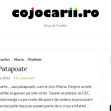
Blog de Familie
carilor
,
Maria
,
Vladimir
f
Patapoate
ie 2012
19 comentarii
oarte… sau patapoate, cum le zice Maria. Despre actele
ile se gasesc pe site-ul lor. Taxele se platesc la CEC,
 totul merge ca pe roate din punct de vedere al procesarii
a mai putin daca nu aveam parte de o criza a Mariei. ..