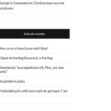
George
la
Sanatatea lor. Dorinta mea cea mai
arzatoare.
Articole recente
Bine ca nu a trecut prea mult timp!
Clubul de Karting Bucuresti. e-Karting
„Admiterea” la pregatitoare (II). Plus „my two
cents”
Vacantele in patru
Protestele prin ochii unui copil de aproape 7 ani