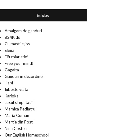
imi plac
Amalgam de ganduri
B24Kids
Cu mastile jos
Elena
Fifi chiar stie!
Free your mind!
Gagaita
Ganduri in dezordine
Hapi
Iubeste viata
Karioka
Luxul simplitatii
Mamica Pediatru
Maria Coman
Martie din Post
Nina Costea
Our English Homeschool