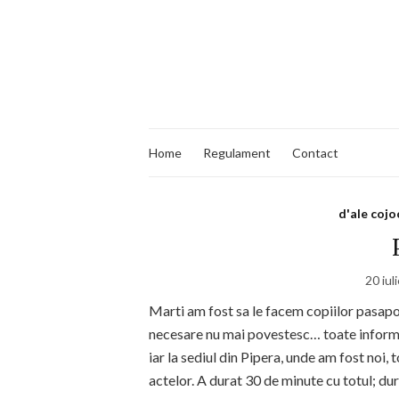
Home
Regulament
Contact
d'ale cojo
20 iul
Marti am fost sa le facem copiilor pasap
necesare nu mai povestesc… toate informati
iar la sediul din Pipera, unde am fost noi,
actelor. A durat 30 de minute cu totul; dur