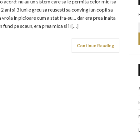
o acord: nu au un sistem care sa le permita celor mici sa
a 2 ani si 3 luni e greu sa reusesti sa convingi un copil sa
 vroia in picioare cum a stat fra-su… dar era prea inalta
n fund pe scaun, era prea mica si ii […]
Continue Reading