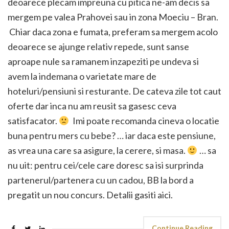
deoarece plecam impreuna cu pitica ne-am decis sa
mergem pe valea Prahovei sau in zona Moeciu – Bran.
Chiar daca zona e fumata, preferam sa mergem acolo
deoarece se ajunge relativ repede, sunt sanse
aproape nule sa ramanem inzapeziti pe undeva si
avem la indemana o varietate mare de
hoteluri/pensiuni si resturante. De cateva zile tot caut
oferte dar inca nu am reusit sa gasesc ceva
satisfacator.
Imi poate recomanda cineva o locatie
buna pentru mers cu bebe? … iar daca este pensiune,
as vrea una care sa asigure, la cerere, si masa.
… sa
nu uit: pentru cei/cele care doresc sa isi surprinda
partenerul/partenera cu un cadou, BB la bord a
pregatit un nou concurs. Detalii gasiti aici.
Continue Reading