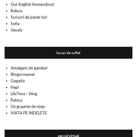
Our English Homeschool
Raluca
Scrisori de peste tot
Sofia
Vavaly
locuri de suflet
Amalgam de ganduri
Blogul mamei
Gagaita
Hapi
LiluTesa – blog
Raluca
Un graunte de nisip
VIATA PE INDELETE
parcul virtual