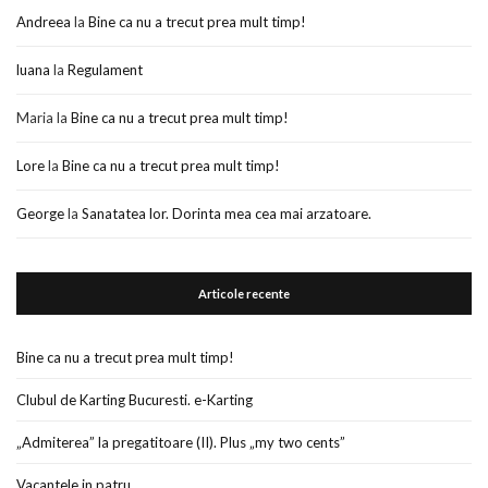
Andreea
la
Bine ca nu a trecut prea mult timp!
luana
la
Regulament
Maria
la
Bine ca nu a trecut prea mult timp!
Lore
la
Bine ca nu a trecut prea mult timp!
George
la
Sanatatea lor. Dorinta mea cea mai arzatoare.
Articole recente
Bine ca nu a trecut prea mult timp!
Clubul de Karting Bucuresti. e-Karting
„Admiterea” la pregatitoare (II). Plus „my two cents”
Vacantele in patru