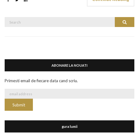
Search
Search
for:
ABONARE LA NOUATI
Primesti email de fiecare data cand scriu.
gura lumii