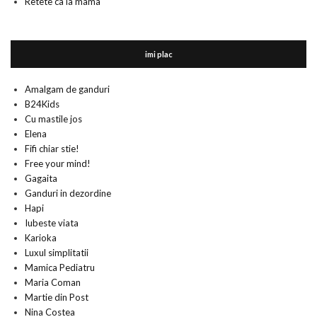
Retete ca la mama
imi plac
Amalgam de ganduri
B24Kids
Cu mastile jos
Elena
Fifi chiar stie!
Free your mind!
Gagaita
Ganduri in dezordine
Hapi
Iubeste viata
Karioka
Luxul simplitatii
Mamica Pediatru
Maria Coman
Martie din Post
Nina Costea