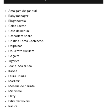
Amalgam de ganduri
Baby manager
Blogonovela
Calea Lactee
Casa de nebuni
Cateodata soare
Cristina Toma Cochinescu
Delphinas
Doua fete cucuiete
Gagaita
Ingerica
Ioana. Asa si Asa
Kabea
Laura Frunza
Madimih
Meseria de parinte
Mihnisme
Ozzy
Pitici dar voinici
Raluca