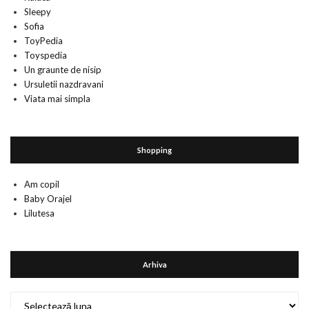
Sleepy
Sofia
ToyPedia
Toyspedia
Un graunte de nisip
Ursuletii nazdravani
Viata mai simpla
Shopping
Am copil
Baby Orajel
Lilutesa
Arhiva
Arhiva