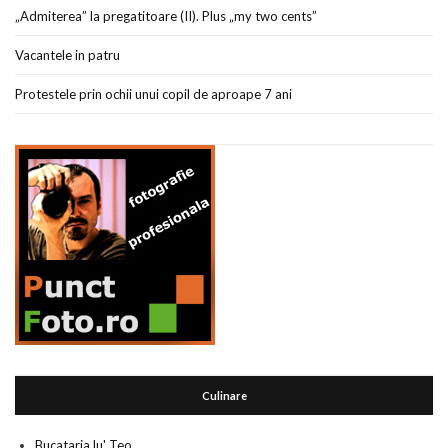
„Admiterea” la pregatitoare (II). Plus „my two cents”
Vacantele in patru
Protestele prin ochii unui copil de aproape 7 ani
Culinare
Bucataria lu' Teo