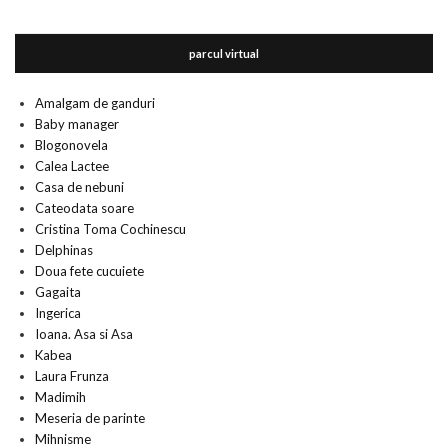
parcul virtual
Amalgam de ganduri
Baby manager
Blogonovela
Calea Lactee
Casa de nebuni
Cateodata soare
Cristina Toma Cochinescu
Delphinas
Doua fete cucuiete
Gagaita
Ingerica
Ioana. Asa si Asa
Kabea
Laura Frunza
Madimih
Meseria de parinte
Mihnisme