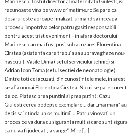
Marinescu, fostul director al maternitatii Giulesti, isi
recunoaste vina pe www.crimetime.ro Se pare ca
dosarul este aproape finalizat, urmand sa inceapa
procesul impotriva celor patru gasiti responsabili
pentru acest trist eveniment – in afara doctorului
Marinescu au mai fost pusi sub acuzare: Florentina
Cirstea (asistenta care trebuia sa supravegheze nou-
nascutii), Vasile Dima ( seful serviciului tehnic) si
Adrian Ioan Toma (seful sectiei de neonatologie).
Dintre toti cei acuzati, din cunostintele mele, in arest
se afla numai Florentina Cirstea. Nu mi se pare corect
deloc. Platesc prea puntini si prea putin!! Cazul
Giulesti cerea pedepse exemplare… dar „mai marii” au
decis sa intinda un os multimii… Patru vinovati un
proces ce va dura cu siguranta mult si care sunt sigura
ca nu va fi judecat „la sange”. Mi-e […]