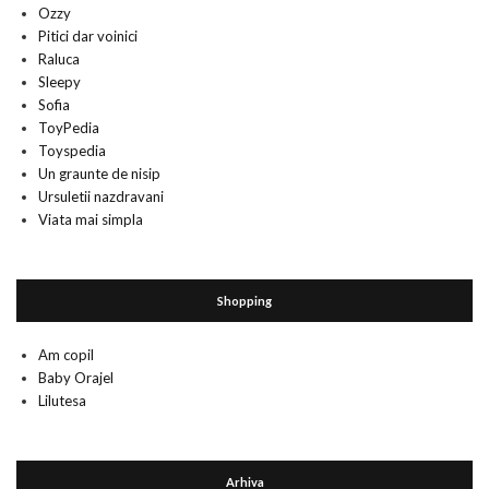
Ozzy
Pitici dar voinici
Raluca
Sleepy
Sofia
ToyPedia
Toyspedia
Un graunte de nisip
Ursuletii nazdravani
Viata mai simpla
Shopping
Am copil
Baby Orajel
Lilutesa
Arhiva