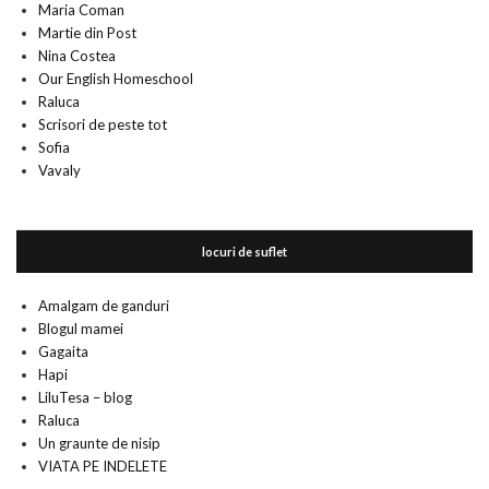
Maria Coman
Martie din Post
Nina Costea
Our English Homeschool
Raluca
Scrisori de peste tot
Sofia
Vavaly
locuri de suflet
Amalgam de ganduri
Blogul mamei
Gagaita
Hapi
LiluTesa – blog
Raluca
Un graunte de nisip
VIATA PE INDELETE