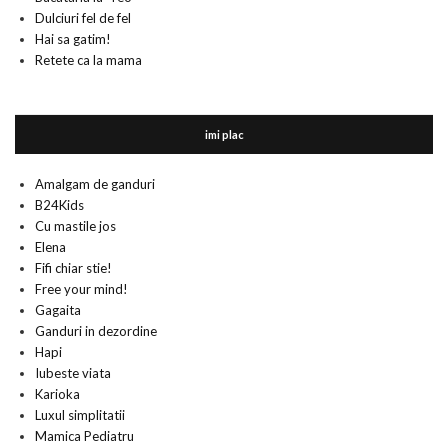
Dulciuri fel de fel
Hai sa gatim!
Retete ca la mama
imi plac
Amalgam de ganduri
B24Kids
Cu mastile jos
Elena
Fifi chiar stie!
Free your mind!
Gagaita
Ganduri in dezordine
Hapi
Iubeste viata
Karioka
Luxul simplitatii
Mamica Pediatru