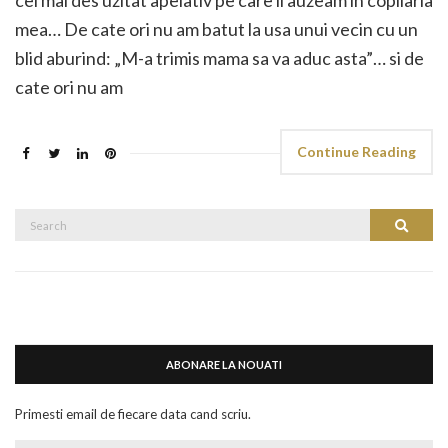
cel mai des uzitat apelativ pe care il auzeam in copilaria
mea… De cate ori nu am batut la usa unui vecin cu un
blid aburind: „M-a trimis mama sa va aduc asta”… si de
cate ori nu am
Continue Reading
Search
Search
for:
ABONARE LA NOUATI
Primesti email de fiecare data cand scriu.