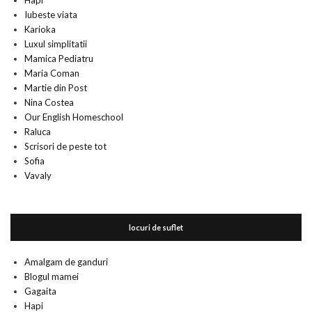
Hapi
Iubeste viata
Karioka
Luxul simplitatii
Mamica Pediatru
Maria Coman
Martie din Post
Nina Costea
Our English Homeschool
Raluca
Scrisori de peste tot
Sofia
Vavaly
locuri de suflet
Amalgam de ganduri
Blogul mamei
Gagaita
Hapi