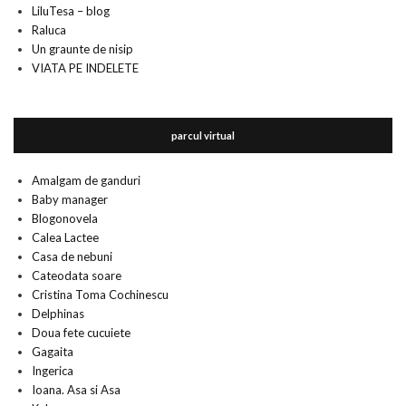
LiluTesa – blog
Raluca
Un graunte de nisip
VIATA PE INDELETE
parcul virtual
Amalgam de ganduri
Baby manager
Blogonovela
Calea Lactee
Casa de nebuni
Cateodata soare
Cristina Toma Cochinescu
Delphinas
Doua fete cucuiete
Gagaita
Ingerica
Ioana. Asa si Asa