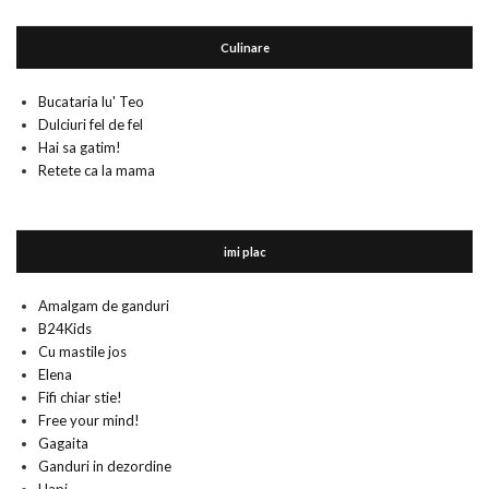
Culinare
Bucataria lu' Teo
Dulciuri fel de fel
Hai sa gatim!
Retete ca la mama
imi plac
Amalgam de ganduri
B24Kids
Cu mastile jos
Elena
Fifi chiar stie!
Free your mind!
Gagaita
Ganduri in dezordine