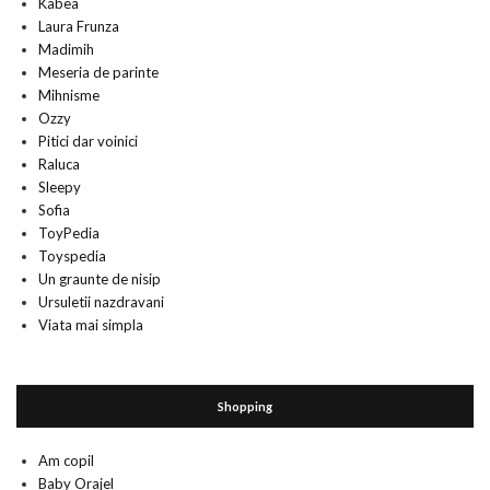
Kabea
Laura Frunza
Madimih
Meseria de parinte
Mihnisme
Ozzy
Pitici dar voinici
Raluca
Sleepy
Sofia
ToyPedia
Toyspedia
Un graunte de nisip
Ursuletii nazdravani
Viata mai simpla
Shopping
Am copil
Baby Orajel