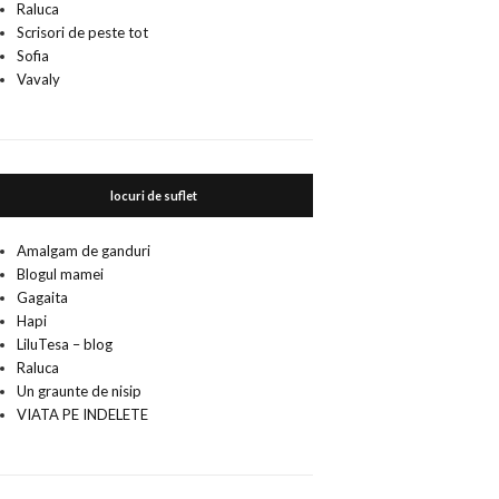
Raluca
Scrisori de peste tot
Sofia
Vavaly
locuri de suflet
Amalgam de ganduri
Blogul mamei
Gagaita
Hapi
LiluTesa – blog
Raluca
Un graunte de nisip
VIATA PE INDELETE