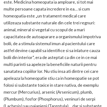
este. Medicina homeopata ia amploare, si tot mai
multe persoane capata incredere in ea… si cum
homeopatia este „un tratament medical care
utilizeaza substante naturale din cele trei regnuri:
animal, mineral si vegetal cu scopul de a mari
capacitatea de autoaparare a organismului impotriva
bolii, de a stimula sistemul imun al pacientului care
astfel devine capabil sa identifice si sa inlature cauza
bolii din interior”, era de asteptat ca din ce in ce mai
multi parinti sa apeleze la beneficiile naturii pentru
sanatatea copiilor lor. Nu stiu insa ati dintre cei care
apeleaza la homeopatie stiu ca in homeopatie se pot
folosi si substante toxice in stare nativa, de exemplu
mercur (Mercurius), arsenic (Arsenicum), plumb,
(Plumbum), fosfor (Phosphorus), veninuri de serpi
(Lachesis) sau paianjeni (Tarentula)… dar si substante