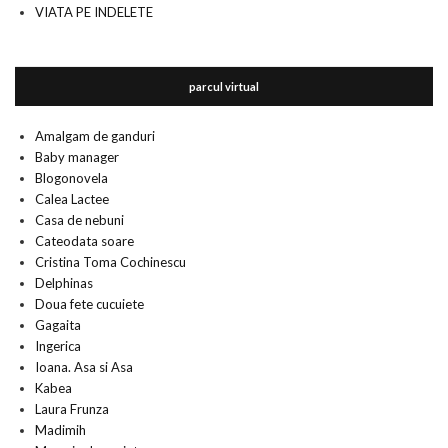
VIATA PE INDELETE
parcul virtual
Amalgam de ganduri
Baby manager
Blogonovela
Calea Lactee
Casa de nebuni
Cateodata soare
Cristina Toma Cochinescu
Delphinas
Doua fete cucuiete
Gagaita
Ingerica
Ioana. Asa si Asa
Kabea
Laura Frunza
Madimih