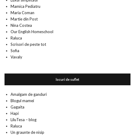
Luxul simplitatii
Mamica Pediatru
Maria Coman
Martie din Post
Nina Costea
Our English Homeschool
Raluca
Scrisori de peste tot
Sofia
Vavaly
locuri de suflet
Amalgam de ganduri
Blogul mamei
Gagaita
Hapi
LiluTesa – blog
Raluca
Un graunte de nisip