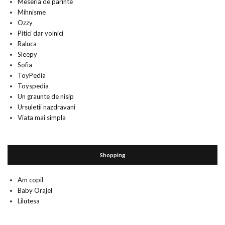
Meseria de parinte
Mihnisme
Ozzy
Pitici dar voinici
Raluca
Sleepy
Sofia
ToyPedia
Toyspedia
Un graunte de nisip
Ursuletii nazdravani
Viata mai simpla
Shopping
Am copil
Baby Orajel
Lilutesa