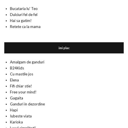
Bucataria lu' Teo
Dulciuri fel de fel
Hai sa gatim!
Retete ca la mama
imi plac
Amalgam de ganduri
B24Kids
Cu mastile jos
Elena
Fifi chiar stie!
Free your mind!
Gagaita
Ganduri in dezordine
Hapi
Iubeste viata
Karioka