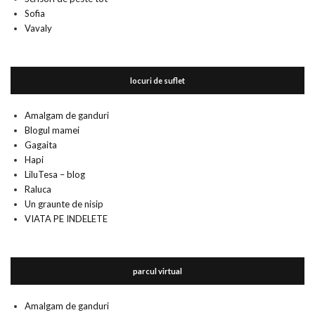
Sofia
Vavaly
locuri de suflet
Amalgam de ganduri
Blogul mamei
Gagaita
Hapi
LiluTesa – blog
Raluca
Un graunte de nisip
VIATA PE INDELETE
parcul virtual
Amalgam de ganduri