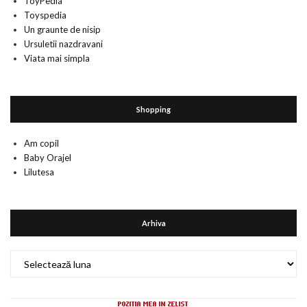
ToyPedia
Toyspedia
Un graunte de nisip
Ursuletii nazdravani
Viata mai simpla
Shopping
Am copil
Baby Orajel
Lilutesa
Arhiva
Arhiva