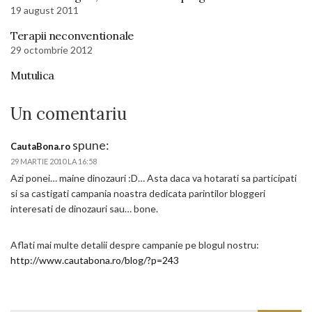
19 august 2011
Terapii neconventionale
29 octombrie 2012
Mutulica
Un comentariu
spune:
CautaBona.ro
29 MARTIE 2010 LA 16:58
Azi ponei… maine dinozauri :D… Asta daca va hotarati sa participati
si sa castigati campania noastra dedicata parintilor bloggeri
interesati de dinozauri sau… bone.
Aflati mai multe detalii despre campanie pe blogul nostru:
http://www.cautabona.ro/blog/?p=243