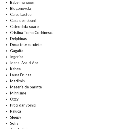
Baby manager
Blogonovela
Calea Lactee
Casa de nebuni
Cateodata soare
Cristina Toma Cochinescu
Delphinas
Doua fete cucuiete
Gagaita
Ingerica
Ioana. Asa si Asa
Kabea
Laura Frunza
Madimih
Meseria de parinte
Mihnisme
Ozzy
Pitici dar voinici
Raluca
Sleepy
Sofia