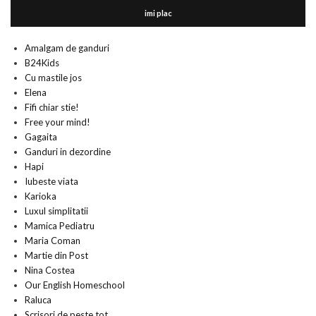
imi plac
Amalgam de ganduri
B24Kids
Cu mastile jos
Elena
Fifi chiar stie!
Free your mind!
Gagaita
Ganduri in dezordine
Hapi
Iubeste viata
Karioka
Luxul simplitatii
Mamica Pediatru
Maria Coman
Martie din Post
Nina Costea
Our English Homeschool
Raluca
Scrisori de peste tot