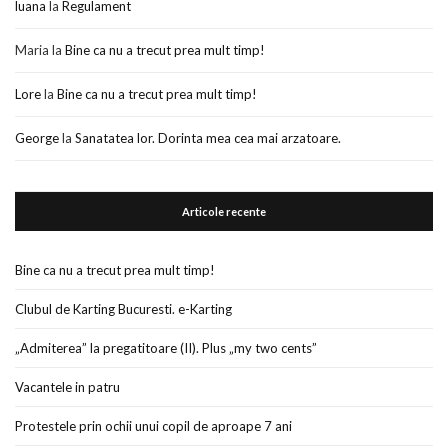
luana
la
Regulament
Maria
la
Bine ca nu a trecut prea mult timp!
Lore
la
Bine ca nu a trecut prea mult timp!
George
la
Sanatatea lor. Dorinta mea cea mai arzatoare.
Articole recente
Bine ca nu a trecut prea mult timp!
Clubul de Karting Bucuresti. e-Karting
„Admiterea” la pregatitoare (II). Plus „my two cents”
Vacantele in patru
Protestele prin ochii unui copil de aproape 7 ani