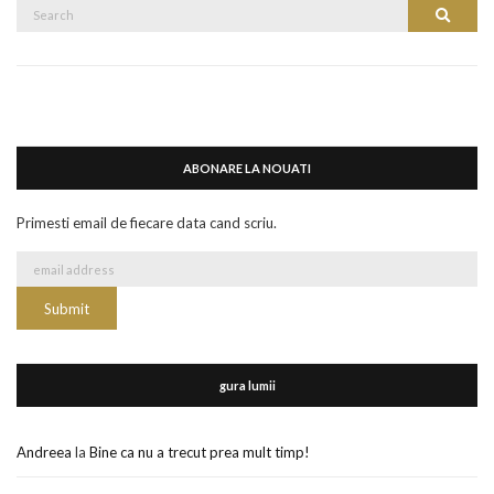
Search
Search
for:
ABONARE LA NOUATI
Primesti email de fiecare data cand scriu.
gura lumii
Andreea
la
Bine ca nu a trecut prea mult timp!