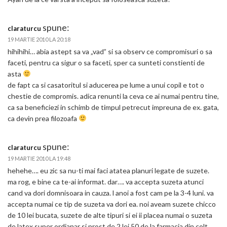
spune:
claraturcu
19 MARTIE 2010 LA 20:18
hihihihi… abia astept sa va „vad” si sa observ ce compromisuri o sa
faceti, pentru ca sigur o sa faceti, sper ca sunteti constienti de
asta
de fapt ca si casatoritul si aducerea pe lume a unui copil e tot o
chestie de compromis. adica renunti la ceva ce ai numai pentru tine,
ca sa beneficiezi in schimb de timpul petrecut impreuna de ex. gata,
ca devin prea filozoafa
spune:
claraturcu
19 MARTIE 2010 LA 19:48
hehehe…. eu zic sa nu-ti mai faci atatea planuri legate de suzete.
ma rog, e bine ca te-ai informat. dar…. va accepta suzeta atunci
cand va dori domnisoara in cauza. l anoi a fost cam pe la 3-4 luni. va
accepta numai ce tip de suzeta va dori ea. noi aveam suzete chicco
de 10 lei bucata, suzete de alte tipuri si ei ii placea numai o suzeta
de latex super ordianar si prost de 2 lei 50 de la farmacia din colt.