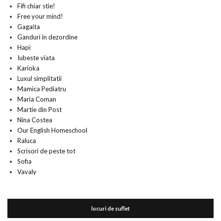
Fifi chiar stie!
Free your mind!
Gagaita
Ganduri in dezordine
Hapi
Iubeste viata
Karioka
Luxul simplitatii
Mamica Pediatru
Maria Coman
Martie din Post
Nina Costea
Our English Homeschool
Raluca
Scrisori de peste tot
Sofia
Vavaly
locuri de suflet