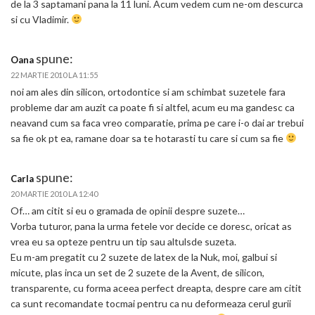
de la 3 saptamani pana la 11 luni. Acum vedem cum ne-om descurca
si cu Vladimir.
spune:
Oana
22 MARTIE 2010 LA 11:55
noi am ales din silicon, ortodontice si am schimbat suzetele fara
probleme dar am auzit ca poate fi si altfel, acum eu ma gandesc ca
neavand cum sa faca vreo comparatie, prima pe care i-o dai ar trebui
sa fie ok pt ea, ramane doar sa te hotarasti tu care si cum sa fie
spune:
Carla
20 MARTIE 2010 LA 12:40
Of… am citit si eu o gramada de opinii despre suzete…
Vorba tuturor, pana la urma fetele vor decide ce doresc, oricat as
vrea eu sa opteze pentru un tip sau altulsde suzeta.
Eu m-am pregatit cu 2 suzete de latex de la Nuk, moi, galbui si
micute, plas inca un set de 2 suzete de la Avent, de silicon,
transparente, cu forma aceea perfect dreapta, despre care am citit
ca sunt recomandate tocmai pentru ca nu deformeaza cerul gurii