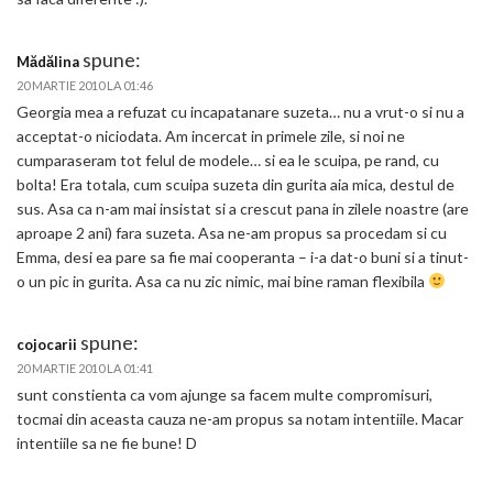
spune:
Mădălina
20 MARTIE 2010 LA 01:46
Georgia mea a refuzat cu incapatanare suzeta… nu a vrut-o si nu a
acceptat-o niciodata. Am incercat in primele zile, si noi ne
cumparaseram tot felul de modele… si ea le scuipa, pe rand, cu
bolta! Era totala, cum scuipa suzeta din gurita aia mica, destul de
sus. Asa ca n-am mai insistat si a crescut pana in zilele noastre (are
aproape 2 ani) fara suzeta. Asa ne-am propus sa procedam si cu
Emma, desi ea pare sa fie mai cooperanta – i-a dat-o buni si a tinut-
o un pic in gurita. Asa ca nu zic nimic, mai bine raman flexibila
spune:
cojocarii
20 MARTIE 2010 LA 01:41
sunt constienta ca vom ajunge sa facem multe compromisuri,
tocmai din aceasta cauza ne-am propus sa notam intentiile. Macar
intentiile sa ne fie bune! D