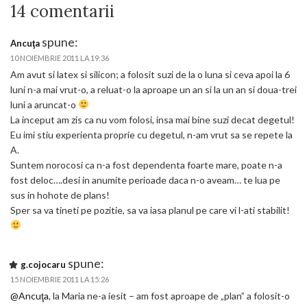
14 comentarii
spune:
Ancuţa
10 NOIEMBRIE 2011 LA 19:36
Am avut si latex si silicon; a folosit suzi de la o luna si ceva apoi la 6
luni n-a mai vrut-o, a reluat-o la aproape un an si la un an si doua-trei
luni a aruncat-o
La inceput am zis ca nu vom folosi, insa mai bine suzi decat degetul!
Eu imi stiu experienta proprie cu degetul, n-am vrut sa se repete la
A.
Suntem norocosi ca n-a fost dependenta foarte mare, poate n-a
fost deloc….desi in anumite perioade daca n-o aveam… te lua pe
sus in hohote de plans!
Sper sa va tineti pe pozitie, sa va iasa planul pe care vi l-ati stabilit!
spune:
g.cojocaru
15 NOIEMBRIE 2011 LA 15:26
@Ancuţa
, la Maria ne-a iesit – am fost aproape de „plan” a folosit-o