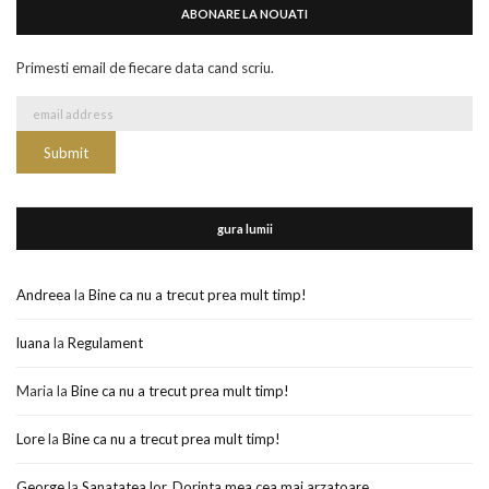
ABONARE LA NOUATI
Primesti email de fiecare data cand scriu.
gura lumii
Andreea
la
Bine ca nu a trecut prea mult timp!
luana
la
Regulament
Maria
la
Bine ca nu a trecut prea mult timp!
Lore
la
Bine ca nu a trecut prea mult timp!
George
la
Sanatatea lor. Dorinta mea cea mai arzatoare.