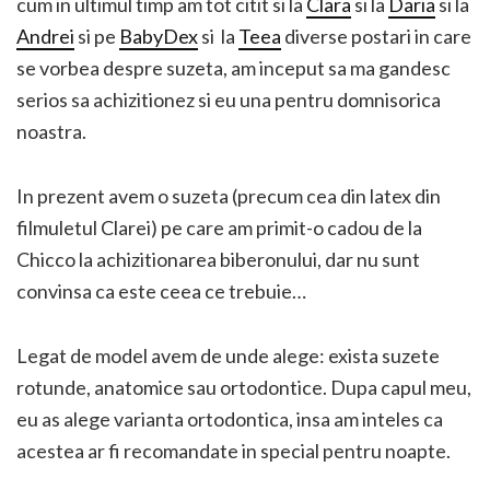
cum in ultimul timp am tot citit si la
Clara
si la
Daria
si la
Andrei
si pe
BabyDex
si la
Teea
diverse postari in care
se vorbea despre suzeta, am inceput sa ma gandesc
serios sa achizitionez si eu una pentru domnisorica
noastra.
In prezent avem o suzeta (precum cea din latex din
filmuletul Clarei) pe care am primit-o cadou de la
Chicco la achizitionarea biberonului, dar nu sunt
convinsa ca este ceea ce trebuie…
Legat de model avem de unde alege: exista suzete
rotunde, anatomice sau
ortodontice. Dupa capul meu,
eu as alege varianta ortodontica, insa am inteles ca
acestea ar fi recomandate in special pentru noapte.