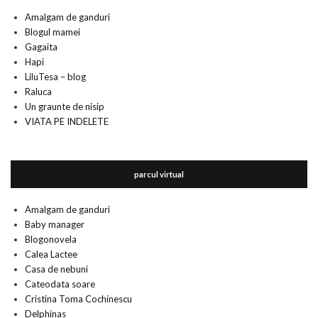
Amalgam de ganduri
Blogul mamei
Gagaita
Hapi
LiluTesa – blog
Raluca
Un graunte de nisip
VIATA PE INDELETE
parcul virtual
Amalgam de ganduri
Baby manager
Blogonovela
Calea Lactee
Casa de nebuni
Cateodata soare
Cristina Toma Cochinescu
Delphinas