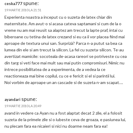
spune:
ceska777
19 MARTIE 2010 LA 21:51
Experienta noastra a inceput cu o suzeta de latex chiar din
maternitate. Am avut-o si acasa cateva saptamani si cum de la o
vreme nu am mai reusit sa alaptez am trecut la lapte praf, intai cu
biberoane cu tetina de latex crezand si eu ca ii vor placea fiind mai
aproape de textura unui san. Surprizà? Parca n-a putut sa bea ca
lumea din ele si am trecut la silicon. La fel cu suzeta-silicon. Te-au
avertizat mamicile: socoteala de-acasa rareori se potriveste cu cea
din targ si veti face mai mult sau mai putin compromisuri. Nimic nu
intrece posibilitatea de a experimenta, de a vedea la ce
reactioneaza mai bine copilul, cu ce e fericit si el si parintii lui.
Noi vorbim de aproape un an cascade si de suzeta n-am scapat….
spune:
ayandari
19 MARTIE 2010 LA 20:49
avand in vedere ca Ayan nu a fost alaptat decat 2 zile, el a folosit
suzeta de la primele zile si o iubeste ceva de groaza, e pasiunea lui,
nu plecam fara ea nicaieri si nici nu doarme neam fara ea!