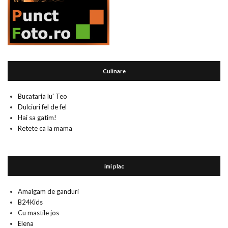
Culinare
Bucataria lu' Teo
Dulciuri fel de fel
Hai sa gatim!
Retete ca la mama
imi plac
Amalgam de ganduri
B24Kids
Cu mastile jos
Elena