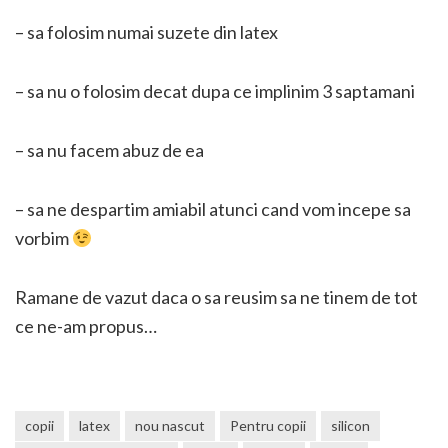
– sa folosim numai suzete din latex
– sa nu o folosim decat dupa ce implinim 3 saptamani
– sa nu facem abuz de ea
– sa ne despartim amiabil atunci cand vom incepe sa
vorbim
Ramane de vazut daca o sa reusim sa ne tinem de tot
ce ne-am propus…
copii
latex
nou nascut
Pentru copii
silicon