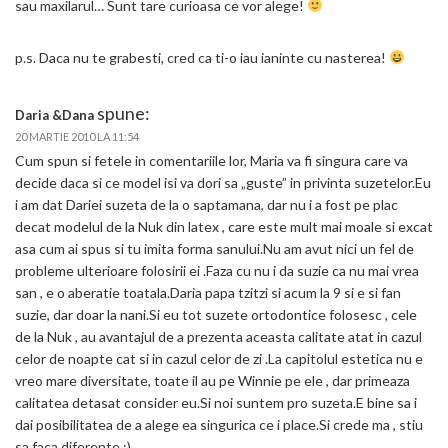
sau maxilarul… Sunt tare curioasa ce vor alege!
p.s. Daca nu te grabesti, cred ca ti-o iau ianinte cu nasterea!
spune:
Daria &Dana
20 MARTIE 2010 LA 11:54
Cum spun si fetele in comentariile lor, Maria va fi singura care va
decide daca si ce model isi va dori sa „guste” in privinta suzetelor.Eu
i am dat Dariei suzeta de la o saptamana, dar nu i a fost pe plac
decat modelul de la Nuk din latex , care este mult mai moale si excat
asa cum ai spus si tu imita forma sanului.Nu am avut nici un fel de
probleme ulterioare folosirii ei .Faza cu nu i da suzie ca nu mai vrea
san , e o aberatie toatala.Daria papa tzitzi si acum la 9 si e si fan
suzie, dar doar la nani.Si eu tot suzete ortodontice folosesc , cele
de la Nuk , au avantajul de a prezenta aceasta calitate atat in cazul
celor de noapte cat si in cazul celor de zi .La capitolul estetica nu e
vreo mare diversitate, toate il au pe Winnie pe ele , dar primeaza
calitatea detasat consider eu.Si noi suntem pro suzeta.E bine sa i
dai posibilitatea de a alege ea singurica ce i place.Si crede ma , stiu
sa faca diferente :).