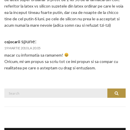
referitor la latex vs silicon suzetele din latex ordinar pe care le voia
ea la inceput tineau foarte putin, dar cea de noapte de la chicco
tine de cel putin 6 luni. pe cele de silicon nu prea le-a acceptat si
acum numai la mare nevoie (adica somn rau si refuzat tzi-tzi)
spune:
cojocarii
19 MARTIE 2010 LA 20:05
macar cu informatia sa ramanem!
Oricum, mi-am propus sa scriu tot ce imi propun si sa compar cu
realitatea pe care o asteptam cu drag si entuziasm.
Search
Search
for: