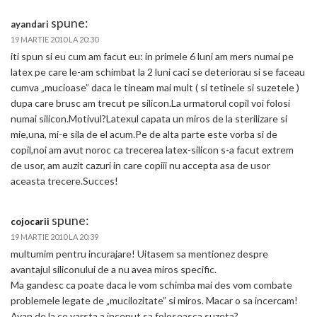
spune:
ayandari
19 MARTIE 2010 LA 20:30
iti spun si eu cum am facut eu: in primele 6 luni am mers numai pe
latex pe care le-am schimbat la 2 luni caci se deteriorau si se faceau
cumva „mucioase” daca le tineam mai mult ( si tetinele si suzetele )
dupa care brusc am trecut pe silicon.La urmatorul copil voi folosi
numai silicon.Motivul?Latexul capata un miros de la sterilizare si
mie,una, mi-e sila de el acum.Pe de alta parte este vorba si de
copil,noi am avut noroc ca trecerea latex-silicon s-a facut extrem
de usor, am auzit cazuri in care copiii nu accepta asa de usor
aceasta trecere.Succes!
spune:
cojocarii
19 MARTIE 2010 LA 20:39
multumim pentru incurajare! Uitasem sa mentionez despre
avantajul siliconului de a nu avea miros specific.
Ma gandesc ca poate daca le vom schimba mai des vom combate
problemele legate de „mucilozitate” si miros. Macar o sa incercam!
Ayan de la ce varsta a inceput sa foloseasca suzeta?