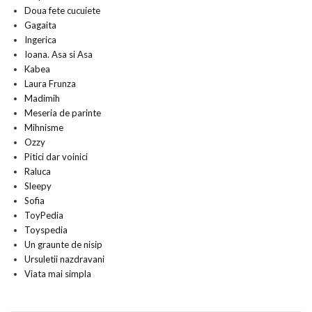
Doua fete cucuiete
Gagaita
Ingerica
Ioana. Asa si Asa
Kabea
Laura Frunza
Madimih
Meseria de parinte
Mihnisme
Ozzy
Pitici dar voinici
Raluca
Sleepy
Sofia
ToyPedia
Toyspedia
Un graunte de nisip
Ursuletii nazdravani
Viata mai simpla