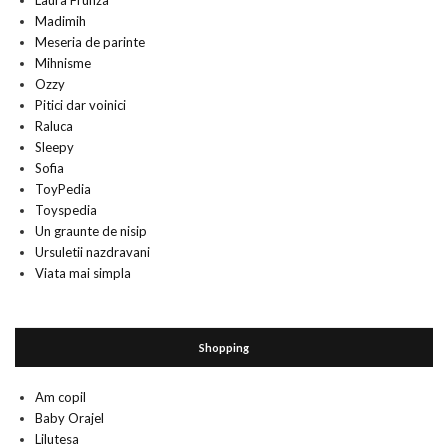
Laura Frunza
Madimih
Meseria de parinte
Mihnisme
Ozzy
Pitici dar voinici
Raluca
Sleepy
Sofia
ToyPedia
Toyspedia
Un graunte de nisip
Ursuletii nazdravani
Viata mai simpla
Shopping
Am copil
Baby Orajel
Lilutesa