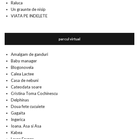
Raluca
Un graunte de nisip
VIATA PE INDELETE
parcul virtual
Amalgam de ganduri
Baby manager
Blogonovela
Calea Lactee
Casa de nebuni
Cateodata soare
Cristina Toma Cochinescu
Delphinas
Doua fete cucuiete
Gagaita
Ingerica
Ioana. Asa si Asa
Kabea