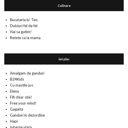
Culinare
Bucataria lu' Teo
Dulciuri fel de fel
Hai sa gatim!
Retete ca la mama
imi plac
Amalgam de ganduri
B24Kids
Cu mastile jos
Elena
Fifi chiar stie!
Free your mind!
Gagaita
Ganduri in dezordine
Hapi
Iubeste viata