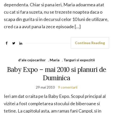
dependenta. Chiar si pana ieri, Maria adoarmea atat
cu cat si fara suzeta, nu se trezeste noaptea daca o
scapa din gurita si in decursul celor 10 luni de utilizare,
cred ca a avut pana la zece episoade […]
Continue Reading
d'ale cojocarilor
,
Maria
,
Targuri si expozitii
Baby Expo – mai 2010 si planuri de
Duminica
29 mai 2010
9 comentarii
Ieri am dat o raita pe la Baby Expo. Scopul principal al
vizitei a fost completarea stocului de biberoane si
tetine. La capitolul asta, am ramas fani Canpol, si in