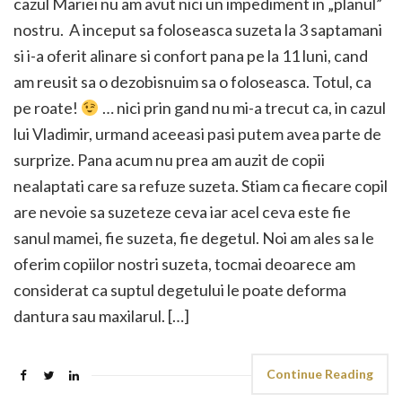
cazul Mariei nu am avut nici un impediment in „planul”
nostru. A inceput sa foloseasca suzeta la 3 saptamani
si i-a oferit alinare si confort pana pe la 11 luni, cand
am reusit sa o dezobisnuim sa o foloseasca. Totul, ca
pe roate!
… nici prin gand nu mi-a trecut ca, in cazul
lui Vladimir, urmand aceeasi pasi putem avea parte de
surprize. Pana acum nu prea am auzit de copii
nealaptati care sa refuze suzeta. Stiam ca fiecare copil
are nevoie sa suzeteze ceva iar acel ceva este fie
sanul mamei, fie suzeta, fie degetul. Noi am ales sa le
oferim copiilor nostri suzeta, tocmai deoarece am
considerat ca suptul degetului le poate deforma
dantura sau maxilarul. […]
Continue Reading