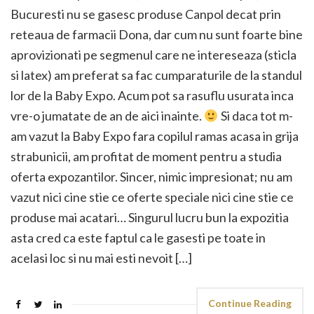
Bucuresti nu se gasesc produse Canpol decat prin
reteaua de farmacii Dona, dar cum nu sunt foarte bine
aprovizionati pe segmenul care ne intereseaza (sticla
si latex) am preferat sa fac cumparaturile de la standul
lor de la Baby Expo. Acum pot sa rasuflu usurata inca
vre-o jumatate de an de aici inainte.
Si daca tot m-
am vazut la Baby Expo fara copilul ramas acasa in grija
strabunicii, am profitat de moment pentru a studia
oferta expozantilor. Sincer, nimic impresionat; nu am
vazut nici cine stie ce oferte speciale nici cine stie ce
produse mai acatari… Singurul lucru bun la expozitia
asta cred ca este faptul ca le gasesti pe toate in
acelasi loc si nu mai esti nevoit […]
Continue Reading