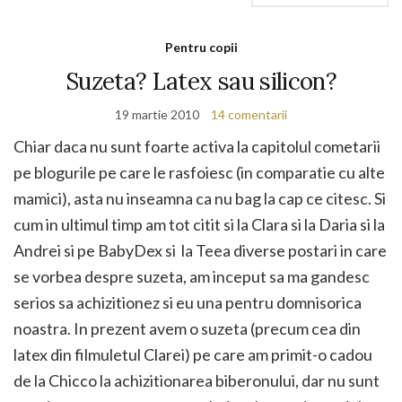
Pentru copii
Suzeta? Latex sau silicon?
19 martie 2010
14 comentarii
Chiar daca nu sunt foarte activa la capitolul cometarii
pe blogurile pe care le rasfoiesc (in comparatie cu alte
mamici), asta nu inseamna ca nu bag la cap ce citesc. Si
cum in ultimul timp am tot citit si la Clara si la Daria si la
Andrei si pe BabyDex si la Teea diverse postari in care
se vorbea despre suzeta, am inceput sa ma gandesc
serios sa achizitionez si eu una pentru domnisorica
noastra. In prezent avem o suzeta (precum cea din
latex din filmuletul Clarei) pe care am primit-o cadou
de la Chicco la achizitionarea biberonului, dar nu sunt