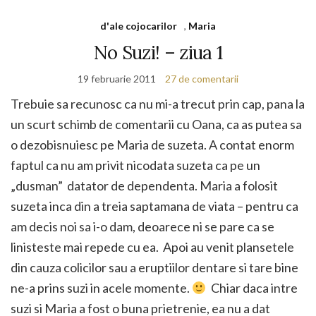
d'ale cojocarilor
,
Maria
No Suzi! – ziua 1
19 februarie 2011
27 de comentarii
Trebuie sa recunosc ca nu mi-a trecut prin cap, pana la
un scurt schimb de comentarii cu Oana, ca as putea sa
o dezobisnuiesc pe Maria de suzeta. A contat enorm
faptul ca nu am privit nicodata suzeta ca pe un
„dusman” datator de dependenta. Maria a folosit
suzeta inca din a treia saptamana de viata – pentru ca
am decis noi sa i-o dam, deoarece ni se pare ca se
linisteste mai repede cu ea. Apoi au venit plansetele
din cauza colicilor sau a eruptiilor dentare si tare bine
ne-a prins suzi in acele momente.
Chiar daca intre
suzi si Maria a fost o buna prietrenie, ea nu a dat