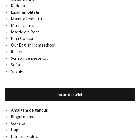
Karioka
Luxul simplitatii
Mamica Pediatru
Maria Coman
Martie din Post
Nina Costea
Our English Homeschool
Raluca
Scrisori de peste tot
Sofia
Vavaly
locuri de suflet
Amalgam de ganduri
Blogul mamei
Gagaita
Hapi
LiluTesa – blog