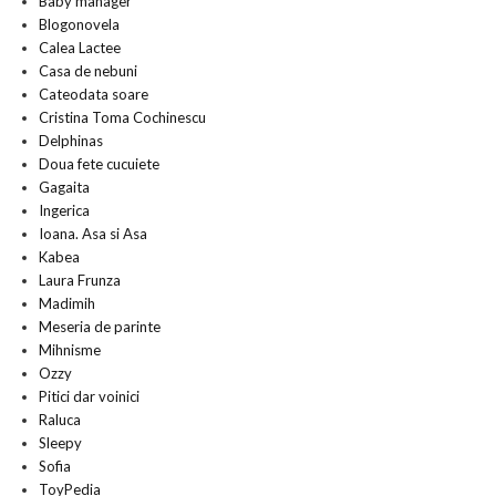
Baby manager
Blogonovela
Calea Lactee
Casa de nebuni
Cateodata soare
Cristina Toma Cochinescu
Delphinas
Doua fete cucuiete
Gagaita
Ingerica
Ioana. Asa si Asa
Kabea
Laura Frunza
Madimih
Meseria de parinte
Mihnisme
Ozzy
Pitici dar voinici
Raluca
Sleepy
Sofia
ToyPedia