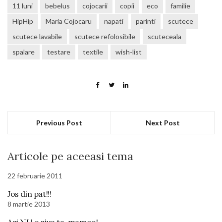
11 luni
bebelus
cojocarii
copii
eco
familie
HipHip
Maria Cojocaru
napati
parinti
scutece
scutece lavabile
scutece refolosibile
scuteceala
spalare
testare
textile
wish-list
Previous Post
Next Post
Articole pe aceeasi tema
22 februarie 2011
Jos din pat!!!
8 martie 2013