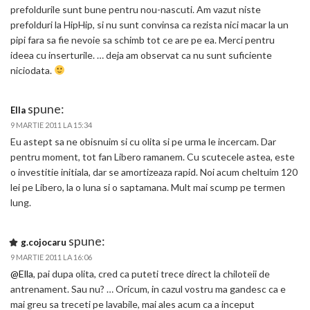
prefoldurile sunt bune pentru nou-nascuti. Am vazut niste
prefolduri la HipHip, si nu sunt convinsa ca rezista nici macar la un
pipi fara sa fie nevoie sa schimb tot ce are pe ea. Merci pentru
ideea cu inserturile. … deja am observat ca nu sunt suficiente
niciodata.
spune:
Ella
9 MARTIE 2011 LA 15:34
Eu astept sa ne obisnuim si cu olita si pe urma le incercam. Dar
pentru moment, tot fan Libero ramanem. Cu scutecele astea, este
o investitie initiala, dar se amortizeaza rapid. Noi acum cheltuim 120
lei pe Libero, la o luna si o saptamana. Mult mai scump pe termen
lung.
spune:
g.cojocaru
9 MARTIE 2011 LA 16:06
@Ella
, pai dupa olita, cred ca puteti trece direct la chiloteii de
antrenament. Sau nu? … Oricum, in cazul vostru ma gandesc ca e
mai greu sa treceti pe lavabile, mai ales acum ca a inceput