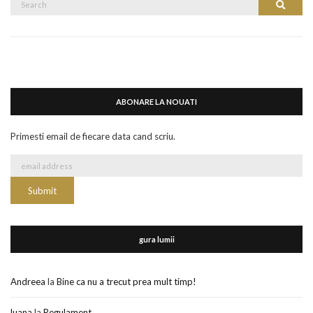
Search
for:
ABONARE LA NOUATI
Primesti email de fiecare data cand scriu.
gura lumii
Andreea
la
Bine ca nu a trecut prea mult timp!
luana
la
Regulament