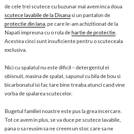
de cele trei scutece cu buzunar mai avem inca doua
scutece lavabile de la Disana
si un pantalon de
protectie din lana
, pe care le-am achizitionat de la
Napati impreuna cu o rola de
hartie de protectie
.
Acestea cinci sunt insuficiente pentru o scuteceala
exclusiva.
Nici cu spalatul nu este dificil – detergentul ei
obisnuit, masina de spalat, sapunul cu bila de bou si
bicarbonatul isi fac tare bine treaba atunci cand vine
vorba de spalarea scutecelor.
Bugetul familiei noastre este pus la grea incercare.
Tot ce avem in plus, se va duce pe scutece lavabile,
pana o sa reusim sa ne creem un stoc care sa ne