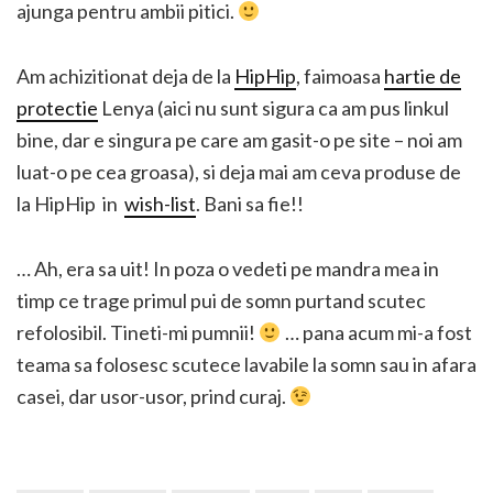
ajunga pentru ambii pitici.
Am achizitionat deja de la
HipHip
, faimoasa
hartie de
protectie
Lenya (aici nu sunt sigura ca am pus linkul
bine, dar e singura pe care am gasit-o pe site – noi am
luat-o pe cea groasa), si deja mai am ceva produse de
la HipHip in
wish-list
. Bani sa fie!!
… Ah, era sa uit! In poza o vedeti pe mandra mea in
timp ce trage primul pui de somn purtand scutec
refolosibil. Tineti-mi pumnii!
… pana acum mi-a fost
teama sa folosesc scutece lavabile la somn sau in afara
casei, dar usor-usor, prind curaj.