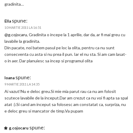
gradinita…
spune:
Ella
10 MARTIE 2011 LA 16:51
@g.cojocaru
, Gradinita o incepe la 1 aprilie, dar da, ar fi mai greu cu
lavabile la gradinita.
Din pacate, noi batem pasul pe loc la olita, pentru ca nu sunt
consecventa cu asta si nu prea il pun. Iar el nu sta. Si am cam lasat-
o in aer. Dar planuiesc sa incep si programul olita
spune:
Ioana
9 MARTIE 2011 LA 14:35
Ai vazut!Nu e deloc greu.Si mie mia parut rau ca nu am folosit
scutece lavabile de la inceput.Dar am crezut ca nu voi fi apta sa spal
atat :).Si cand am inceput sa folosesc am constatat ca, surpriza, nu
e deloc greu si mancator de timp.Va pupam
spune:
g.cojocaru