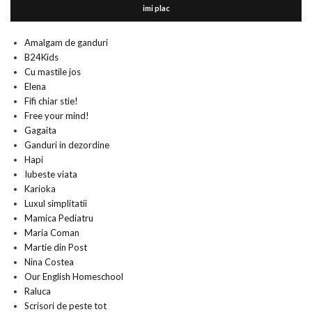
imi plac
Amalgam de ganduri
B24Kids
Cu mastile jos
Elena
Fifi chiar stie!
Free your mind!
Gagaita
Ganduri in dezordine
Hapi
Iubeste viata
Karioka
Luxul simplitatii
Mamica Pediatru
Maria Coman
Martie din Post
Nina Costea
Our English Homeschool
Raluca
Scrisori de peste tot