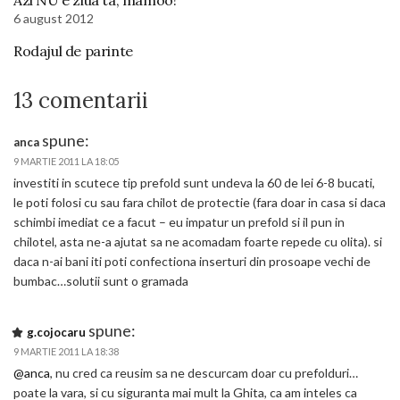
Azi NU e ziua ta, mamoo!
6 august 2012
Rodajul de parinte
13 comentarii
spune:
anca
9 MARTIE 2011 LA 18:05
investiti in scutece tip prefold sunt undeva la 60 de lei 6-8 bucati,
le poti folosi cu sau fara chilot de protectie (fara doar in casa si daca
schimbi imediat ce a facut – eu impatur un prefold si il pun in
chilotel, asta ne-a ajutat sa ne acomadam foarte repede cu olita). si
daca n-ai bani iti poti confectiona inserturi din prosoape vechi de
bumbac…solutii sunt o gramada
spune:
g.cojocaru
9 MARTIE 2011 LA 18:38
@anca
, nu cred ca reusim sa ne descurcam doar cu prefolduri…
poate la vara, si cu siguranta mai mult la Ghita, ca am inteles ca