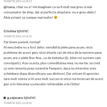
9 MARTIE 2011 LA 18:13
@Ioana
, chiar nu e! Imi imaginam ca va fi mult mai greu si mai
consumator de timp, dar ai perfecta dreptate: nu e greu deloc!
Abia astept sa cumpar mai multe!
spune:
Cristina
9 MARTIE 2011 LA 14:10
Pai tinem pumnii, normal!
Al meu bebe nu a fost deloc sensibil la piele pana acum, nicio
problema de acest gen, nicio iritatie cat de mica de la nastere pana
acum, are o piele fina-fina…ca de bebelus:)))…bine noi suntem cam
constipati:). Asa ca asta, plus comoditatea mea, nu ma fac sa cred
ca vom renunta prea curand la Pampers, daca nu intervine vreo
schimbare dupa diversificare sau dintisori. Dar oricum iti apreciez
tare mult vointa si iti urez mult succes in orice noi incercari de acest
gen si in folosirea scutecelor refolosibile si la Ghita!
spune:
g.cojocaru
9 MARTIE 2011 LA 18:01