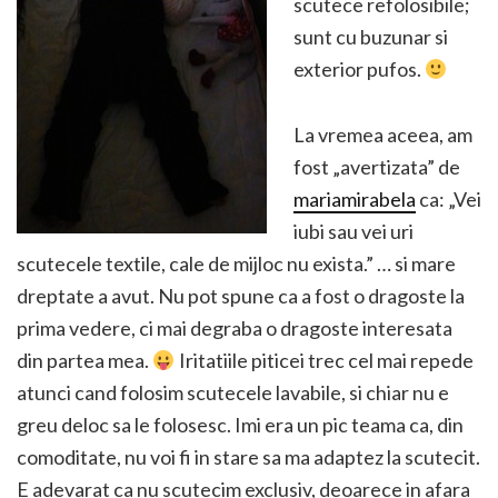
scutece refolosibile;
sunt cu buzunar si
exterior pufos.
La vremea aceea, am
fost „avertizata” de
mariamirabela
ca: „Vei
iubi sau vei uri
scutecele textile, cale de mijloc nu exista.” … si mare
dreptate a avut. Nu pot spune ca a fost o dragoste la
prima vedere, ci mai degraba o dragoste interesata
din partea mea.
Iritatiile piticei trec cel mai repede
atunci cand folosim scutecele lavabile, si chiar nu e
greu deloc sa le folosesc. Imi era un pic teama ca, din
comoditate, nu voi fi in stare sa ma adaptez la scutecit.
E adevarat ca nu scutecim exclusiv, deoarece in afara