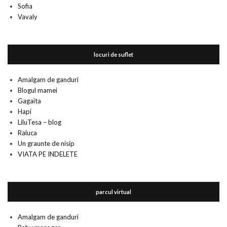
Sofia
Vavaly
locuri de suflet
Amalgam de ganduri
Blogul mamei
Gagaita
Hapi
LiluTesa – blog
Raluca
Un graunte de nisip
VIATA PE INDELETE
parcul virtual
Amalgam de ganduri