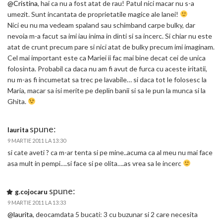
@Cristina
, hai ca nu a fost atat de rau! Patul nici macar nu s-a
umezit. Sunt incantata de proprietatile magice ale lanei!
Nici eu nu ma vedeam spaland sau schimband carpe bulky, dar
nevoia m-a facut sa imi iau inima in dinti si sa incerc. Si chiar nu este
atat de crunt precum pare si nici atat de bulky precum imi imaginam.
Cel mai important este ca Mariei ii fac mai bine decat cei de unica
folosinta. Probabil ca daca nu am fi avut de furca cu aceste iritatii,
nu m-as fi incumetat sa trec pe lavabile… si daca tot le folosesc la
Maria, macar sa isi merite pe deplin banii si sa le pun la munca si la
Ghita.
spune:
laurita
9 MARTIE 2011 LA 13:30
si cate aveti ? ca m-ar tenta si pe mine..acuma ca al meu nu mai face
asa mult in pempi….si face si pe olita….as vrea sa le incerc
spune:
g.cojocaru
9 MARTIE 2011 LA 13:33
@laurita
, deocamdata 5 bucati: 3 cu buzunar si 2 care necesita