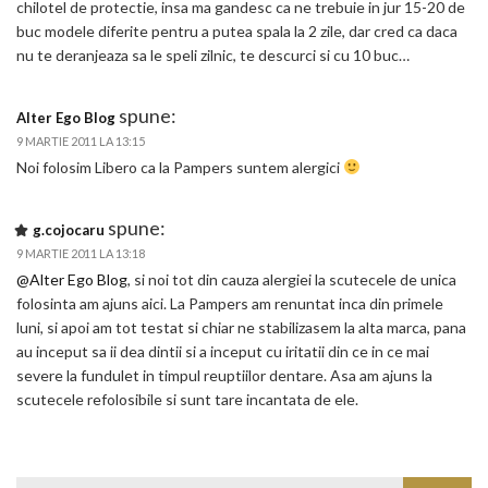
chilotel de protectie, insa ma gandesc ca ne trebuie in jur 15-20 de
buc modele diferite pentru a putea spala la 2 zile, dar cred ca daca
nu te deranjeaza sa le speli zilnic, te descurci si cu 10 buc…
spune:
Alter Ego Blog
9 MARTIE 2011 LA 13:15
Noi folosim Libero ca la Pampers suntem alergici
spune:
g.cojocaru
9 MARTIE 2011 LA 13:18
@Alter Ego Blog
, si noi tot din cauza alergiei la scutecele de unica
folosinta am ajuns aici. La Pampers am renuntat inca din primele
luni, si apoi am tot testat si chiar ne stabilizasem la alta marca, pana
au inceput sa ii dea dintii si a inceput cu iritatii din ce in ce mai
severe la fundulet in timpul reuptiilor dentare. Asa am ajuns la
scutecele refolosibile si sunt tare incantata de ele.
Search