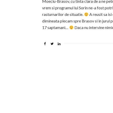
Moeciu-Brasov, cu tinta clara de a ne pet
vrem si programul lui Sorin ne-a fost pot
rasturnarilor de situatie.
A reusit sa is
dimineata plecam spre Brasov si in jurul 
17 saptamani…
Daca nu intervine nimi