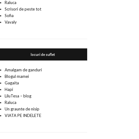
Raluca
Scrisori de peste tot
Sofia
Vavaly
locuri de suflet
Amalgam de ganduri
Blogul mamei
Gagaita
Hapi
LiluTesa – blog
Raluca
Un graunte de nisip
VIATA PE INDELETE