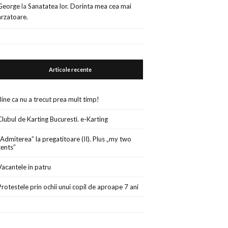
George
la
Sanatatea lor. Dorinta mea cea mai
arzatoare.
Articole recente
Bine ca nu a trecut prea mult timp!
Clubul de Karting Bucuresti. e-Karting
„Admiterea” la pregatitoare (II). Plus „my two
cents”
Vacantele in patru
Protestele prin ochii unui copil de aproape 7 ani