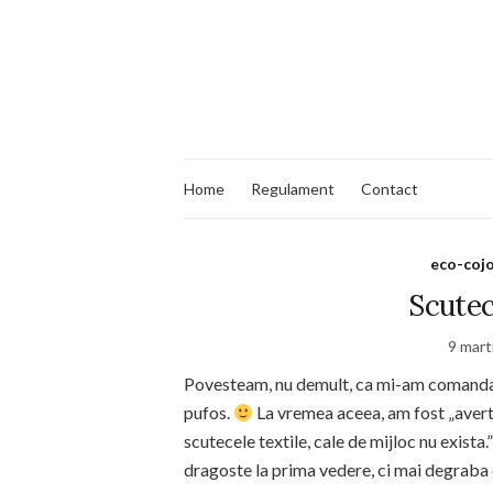
Home
Regulament
Contact
eco-cojo
Scutec
9 mart
Povesteam, nu demult, ca mi-am comandat t
pufos.
La vremea aceea, am fost „averti
scutecele textile, cale de mijloc nu exista
dragoste la prima vedere, ci mai degraba