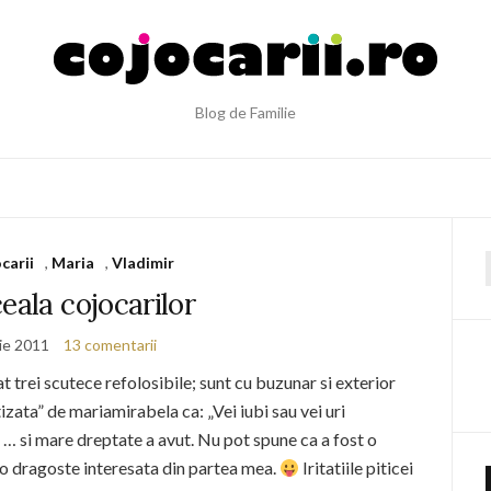
Blog de Familie
carii
,
Maria
,
Vladimir
f
eala cojocarilor
ie 2011
13 comentarii
rei scutece refolosibile; sunt cu buzunar si exterior
zata” de mariamirabela ca: „Vei iubi sau vei uri
.” … si mare dreptate a avut. Nu pot spune ca a fost o
 o dragoste interesata din partea mea.
Iritatiile piticei