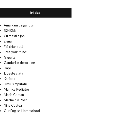
imi plac
Amalgam de ganduri
B24Kids
Cu mastile jos
Elena
Fifi chiar stie!
Free your mind!
Gagaita
Ganduri in dezordine
Hapi
Iubeste viata
Karioka
Luxul simplitatii
Mamica Pediatru
Maria Coman
Martie din Post
Nina Costea
Our English Homeschool