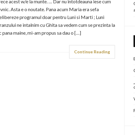
rece acest w/e la munte. … Dar nu intotdeauna iese cum
rivnic. Asta e o noutate. Pana acum Maria era sefa
i elibereze programul doar pentru Luni si Marti ; Luni
pranzului ne intalnim cu Ghita sa vedem cum se prezinta la
c pana maine, mi-am propus sa dau o […]
Continue Reading