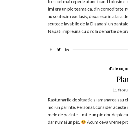
trec cel mai repede atunci cand folosim scu
Imi era un pic teama ca, din comoditate, nu
nu scutecim exclusiv, deoarece in afara d
scutece lavabile de la Disana si un pantalo
Napati impreuna cu o rola de hartie de pro
d'ale cojo
Pla
11 febru
Rasturnarile de situatie si amanarea sau c
nici un parinte. Personal, consider aceste 
mele de parinte… mi-e un pic dor de plecaril
dar numai un pic.
Acum ceva vreme pros