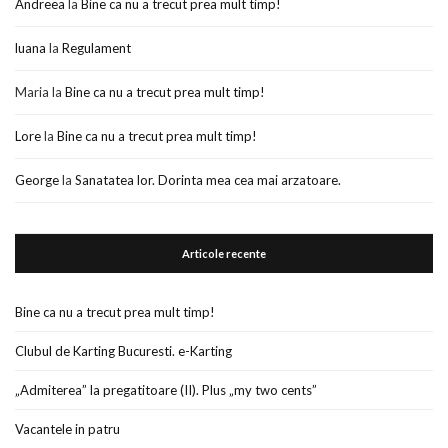
Andreea
la
Bine ca nu a trecut prea mult timp!
luana
la
Regulament
Maria
la
Bine ca nu a trecut prea mult timp!
Lore
la
Bine ca nu a trecut prea mult timp!
George
la
Sanatatea lor. Dorinta mea cea mai arzatoare.
Articole recente
Bine ca nu a trecut prea mult timp!
Clubul de Karting Bucuresti. e-Karting
„Admiterea” la pregatitoare (II). Plus „my two cents”
Vacantele in patru