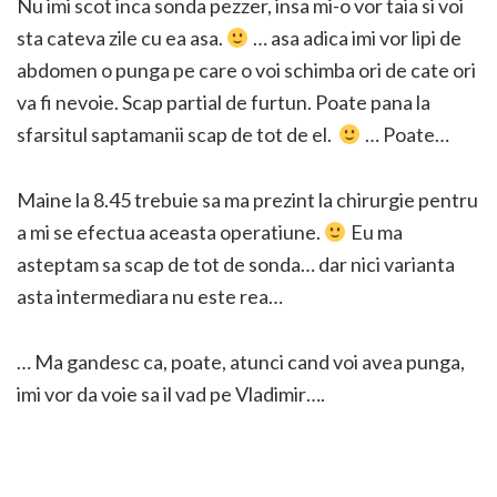
Nu imi scot inca sonda pezzer, insa mi-o vor taia si voi
sta cateva zile cu ea asa.
… asa adica imi vor lipi de
abdomen o punga pe care o voi schimba ori de cate ori
va fi nevoie. Scap partial de furtun. Poate pana la
sfarsitul saptamanii scap de tot de el.
… Poate…
Maine la 8.45 trebuie sa ma prezint la chirurgie pentru
a mi se efectua aceasta operatiune.
Eu ma
asteptam sa scap de tot de sonda… dar nici varianta
asta intermediara nu este rea…
… Ma gandesc ca, poate, atunci cand voi avea punga,
imi vor da voie sa il vad pe Vladimir….