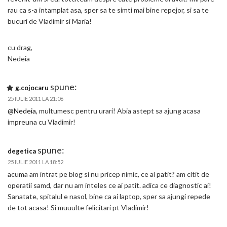
rau ca s-a intamplat asa, sper sa te simti mai bine repejor, si sa te
bucuri de Vladimir si Maria!
cu drag,
Nedeia
spune:
g.cojocaru
25 IULIE 2011 LA 21:06
@Nedeia
, multumesc pentru urari! Abia astept sa ajung acasa
impreuna cu Vladimir!
spune:
degetica
25 IULIE 2011 LA 18:52
acuma am intrat pe blog si nu pricep nimic, ce ai patit? am citit de
operatii samd, dar nu am inteles ce ai patit. adica ce diagnostic ai!
Sanatate, spitalul e nasol, bine ca ai laptop, sper sa ajungi repede
de tot acasa! Si muuulte felicitari pt Vladimir!