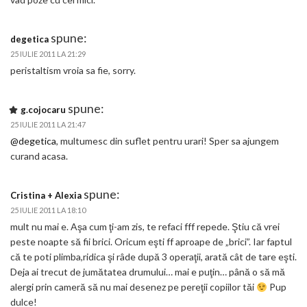
spune:
degetica
25 IULIE 2011 LA 21:29
peristaltism vroia sa fie, sorry.
spune:
g.cojocaru
25 IULIE 2011 LA 21:47
@degetica
, multumesc din suflet pentru urari! Sper sa ajungem
curand acasa.
spune:
Cristina + Alexia
25 IULIE 2011 LA 18:10
mult nu mai e. Aşa cum ţi-am zis, te refaci fff repede. Ştiu că vrei
peste noapte să fii brici. Oricum eşti ff aproape de „brici”. Iar faptul
că te poti plimba,ridica şi râde după 3 operaţii, arată cât de tare eşti.
Deja ai trecut de jumătatea drumului… mai e puţin… până o să mă
alergi prin cameră să nu mai desenez pe pereţii copiilor tăi
Pup
dulce!