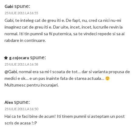
spune:
Gabi
25 IULIE 2011 LA 16:55
Gabi, te inteleg cat de greu iti e. De fapt, nu, cred ca nici nu-mi
imaginez cat de greu iti e. Dar uite, incet, incet, lucrurile revin la
normal. Iti tin pumnii sa fii puternica, sa te vindeci repede si sa ai
rabdare in continuare.
spune:
g.cojocaru
25 IULIE 2011 LA 16:58
@Gabi
, normal era sa mi-l scoata de tot… dar si varianta propusa de
medici e ok… e un pas inainte fata de starea actuala…
Multumesc pentru incurajari.
spune:
Alex
25 IULIE 2011 LA 16:50
Hai ca te faci bine de acum! Iti tinem pumnii si asteptam un post
scris de acasa !:P