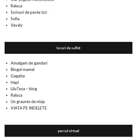
Raluca
Scrisori de peste tot
Sofia
Vavaly
locuri de suflet
Amalgam de ganduri
Blogul mamei
Gagaita
Hapi
LiluTesa – blog
Raluca
Un graunte de nisip
VIATA PE INDELETE
parcul virtual