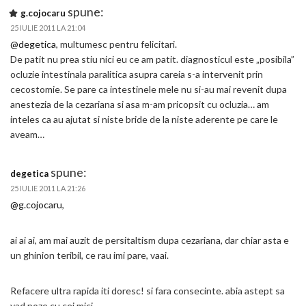
spune:
g.cojocaru
25 IULIE 2011 LA 21:04
@degetica
, multumesc pentru felicitari.
De patit nu prea stiu nici eu ce am patit. diagnosticul este „posibila”
ocluzie intestinala paralitica asupra careia s-a intervenit prin
cecostomie. Se pare ca intestinele mele nu si-au mai revenit dupa
anestezia de la cezariana si asa m-am pricopsit cu ocluzia… am
inteles ca au ajutat si niste bride de la niste aderente pe care le
aveam…
spune:
degetica
25 IULIE 2011 LA 21:26
@g.cojocaru
,
ai ai ai, am mai auzit de persitaltism dupa cezariana, dar chiar asta e
un ghinion teribil, ce rau imi pare, vaai.
Refacere ultra rapida iti doresc! si fara consecinte. abia astept sa
vad poze cu cei mici.