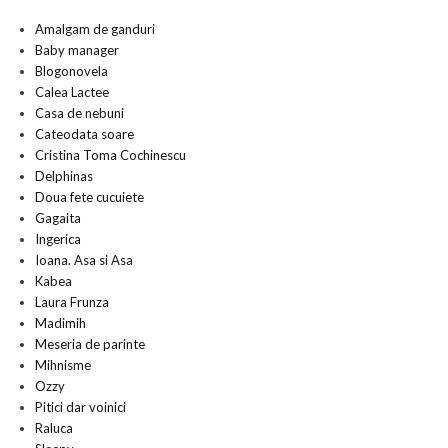
Amalgam de ganduri
Baby manager
Blogonovela
Calea Lactee
Casa de nebuni
Cateodata soare
Cristina Toma Cochinescu
Delphinas
Doua fete cucuiete
Gagaita
Ingerica
Ioana. Asa si Asa
Kabea
Laura Frunza
Madimih
Meseria de parinte
Mihnisme
Ozzy
Pitici dar voinici
Raluca