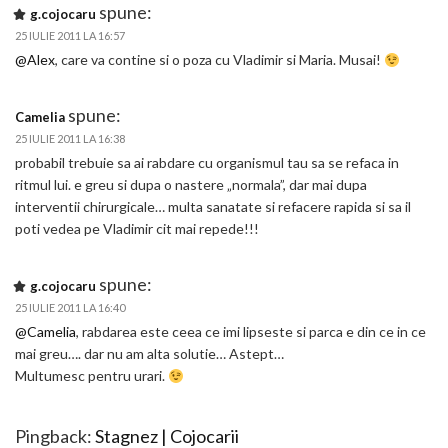
spune:
g.cojocaru
25 IULIE 2011 LA 16:57
@Alex
, care va contine si o poza cu Vladimir si Maria. Musai!
spune:
Camelia
25 IULIE 2011 LA 16:38
probabil trebuie sa ai rabdare cu organismul tau sa se refaca in
ritmul lui. e greu si dupa o nastere „normala”, dar mai dupa
interventii chirurgicale… multa sanatate si refacere rapida si sa il
poti vedea pe Vladimir cit mai repede!!!
spune:
g.cojocaru
25 IULIE 2011 LA 16:40
@Camelia
, rabdarea este ceea ce imi lipseste si parca e din ce in ce
mai greu…. dar nu am alta solutie… Astept…
Multumesc pentru urari.
Pingback:
Stagnez | Cojocarii