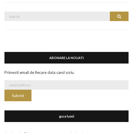
Search
Search
for:
ABONARE LA NOUATI
Primesti email de fiecare data cand scriu.
gura lumii