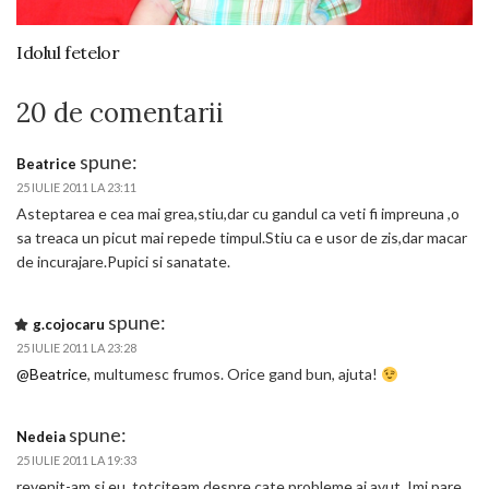
Idolul fetelor
20 de comentarii
spune:
Beatrice
25 IULIE 2011 LA 23:11
Asteptarea e cea mai grea,stiu,dar cu gandul ca veti fi impreuna ,o
sa treaca un picut mai repede timpul.Stiu ca e usor de zis,dar macar
de incurajare.Pupici si sanatate.
spune:
g.cojocaru
25 IULIE 2011 LA 23:28
@Beatrice
, multumesc frumos. Orice gand bun, ajuta!
spune:
Nedeia
25 IULIE 2011 LA 19:33
revenit-am si eu. totciteam despre cate probleme ai avut. Imi pare