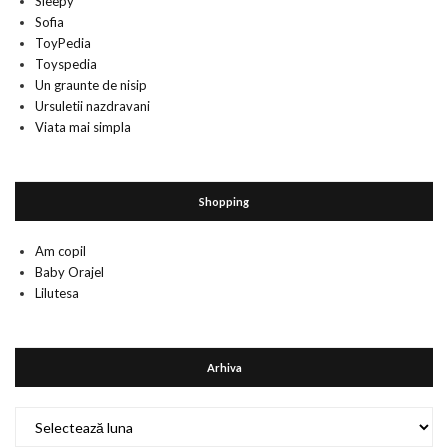
Sleepy
Sofia
ToyPedia
Toyspedia
Un graunte de nisip
Ursuletii nazdravani
Viata mai simpla
Shopping
Am copil
Baby Orajel
Lilutesa
Arhiva
Arhiva