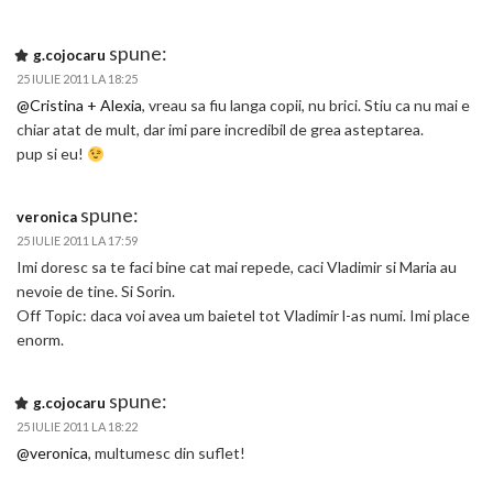
spune:
g.cojocaru
25 IULIE 2011 LA 18:25
@Cristina + Alexia
, vreau sa fiu langa copii, nu brici. Stiu ca nu mai e
chiar atat de mult, dar imi pare incredibil de grea asteptarea.
pup si eu!
spune:
veronica
25 IULIE 2011 LA 17:59
Imi doresc sa te faci bine cat mai repede, caci Vladimir si Maria au
nevoie de tine. Si Sorin.
Off Topic: daca voi avea um baietel tot Vladimir l-as numi. Imi place
enorm.
spune:
g.cojocaru
25 IULIE 2011 LA 18:22
@veronica
, multumesc din suflet!