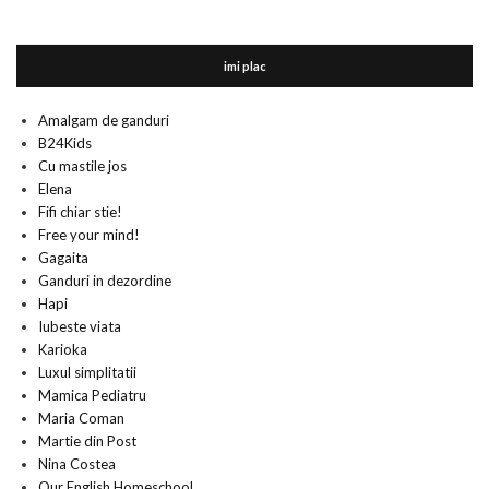
imi plac
Amalgam de ganduri
B24Kids
Cu mastile jos
Elena
Fifi chiar stie!
Free your mind!
Gagaita
Ganduri in dezordine
Hapi
Iubeste viata
Karioka
Luxul simplitatii
Mamica Pediatru
Maria Coman
Martie din Post
Nina Costea
Our English Homeschool