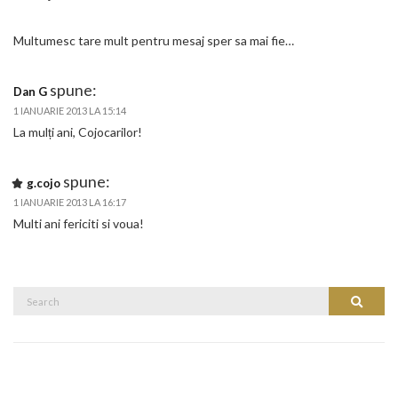
Multumesc tare mult pentru mesaj sper sa mai fie…
spune:
Dan G
1 IANUARIE 2013 LA 15:14
La mulți ani, Cojocarilor!
spune:
g.cojo
1 IANUARIE 2013 LA 16:17
Multi ani fericiti si voua!
Search
Search
for: