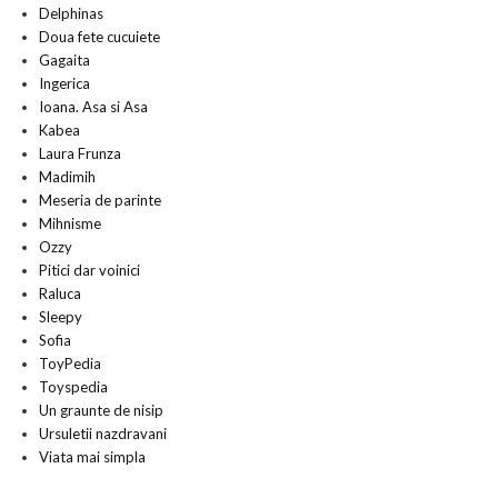
Delphinas
Doua fete cucuiete
Gagaita
Ingerica
Ioana. Asa si Asa
Kabea
Laura Frunza
Madimih
Meseria de parinte
Mihnisme
Ozzy
Pitici dar voinici
Raluca
Sleepy
Sofia
ToyPedia
Toyspedia
Un graunte de nisip
Ursuletii nazdravani
Viata mai simpla