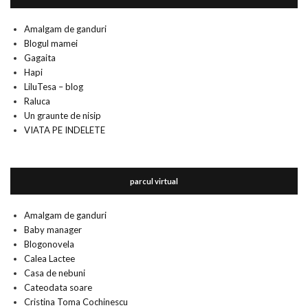
Amalgam de ganduri
Blogul mamei
Gagaita
Hapi
LiluTesa – blog
Raluca
Un graunte de nisip
VIATA PE INDELETE
parcul virtual
Amalgam de ganduri
Baby manager
Blogonovela
Calea Lactee
Casa de nebuni
Cateodata soare
Cristina Toma Cochinescu