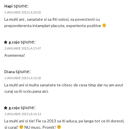
spune:
Hapi
1 IANUARIE 2013 LA 20:02
La multi ani , sanatate si sa fiti voiosi, sa povestesti cu
preponderenta intamplari placute, experiente pozitive
spune:
g.cojo
2 IANUARIE 2013 LA 15:47
Asemenea!
spune:
Diana
1 IANUARIE 2013 LA 16:02
La multi ani si multa sanatate te citesc de ceva timp dar nu am avut
curaj sa iti scriu pana aici.
spune:
g.cojo
1 IANUARIE 2013 LA 16:13
La multi ani si tie! Fie ca 2013 sa iti aduca, pe langa tot ce iti doresti,
si curaj!
NU musc. Promit!