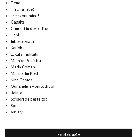
Elena
Fifi chiar stie!
Free your mind!
Gagaita
Ganduri in dezordine
Hapi
Iubeste viata
Karioka
Luxul simplitatii
Mamica Pediatru
Maria Coman
Martie din Post
Nina Costea
Our English Homeschool
Raluca
Scrisori de peste tot
Sofia
Vavaly
locuri de suflet