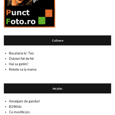
Culinare
Bucataria lu' Teo
Dulciuri fel de fel
Hai sa gatim!
Retete ca la mama
imi plac
Amalgam de ganduri
B24Kids
Cu mastile jos