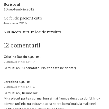
Berisorul
10 septembrie 2012
Ce fel de pacient esti?
4 ianuarie 2016
Noi inceputuri. In loc de rezolutii.
12 comentarii
spune:
Cristina Bacalu
2 IANUARIE 2013 LA 20:07
La multi ani! Si sanatate! Noi tot asta ne dorim.:)
spune:
Loredana
2 IANUARIE 2013 LA 16:04
La multi ani, frumosilor!
Mi-a placut partea cu: mai bun si mai frumos decat va doriti. Intr-
adevar, unii nici nu indraznesc sa spere la mai mult, la mai bine!
Sa fiti sanatosi si cel putin la fel de tonici!