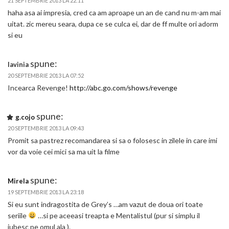
21 SEPTEMBRIE 2013 LA 22:11
haha asa ai impresia, cred ca am aproape un an de cand nu m-am mai
uitat. zic mereu seara, dupa ce se culca ei, dar de ff multe ori adorm
si eu
spune:
lavinia
20 SEPTEMBRIE 2013 LA 07:52
Incearca Revenge!
http://abc.go.com/shows/revenge
spune:
g.cojo
20 SEPTEMBRIE 2013 LA 09:43
Promit sa pastrez recomandarea si sa o folosesc in zilele in care imi
vor da voie cei mici sa ma uit la filme
spune:
Mirela
19 SEPTEMBRIE 2013 LA 23:18
Si eu sunt indragostita de Grey’s …am vazut de doua ori toate
seriile
…si pe aceeasi treapta e Mentalistul (pur si simplu il
iubesc pe omul ala ).