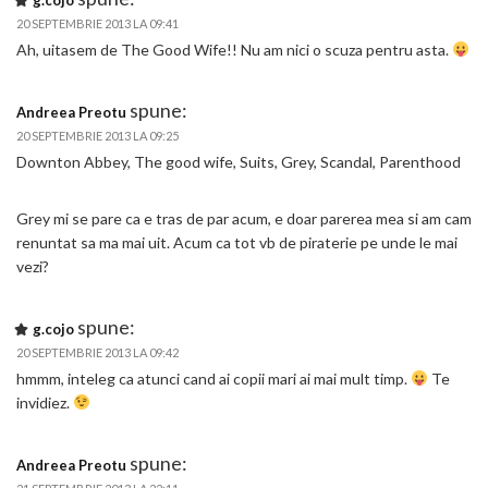
g.cojo
20 SEPTEMBRIE 2013 LA 09:41
Ah, uitasem de The Good Wife!! Nu am nici o scuza pentru asta.
spune:
Andreea Preotu
20 SEPTEMBRIE 2013 LA 09:25
Downton Abbey, The good wife, Suits, Grey, Scandal, Parenthood
Grey mi se pare ca e tras de par acum, e doar parerea mea si am cam
renuntat sa ma mai uit. Acum ca tot vb de piraterie pe unde le mai
vezi?
spune:
g.cojo
20 SEPTEMBRIE 2013 LA 09:42
hmmm, inteleg ca atunci cand ai copii mari ai mai mult timp.
Te
invidiez.
spune:
Andreea Preotu