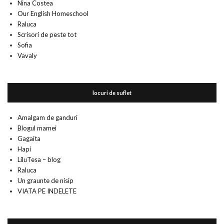
Nina Costea
Our English Homeschool
Raluca
Scrisori de peste tot
Sofia
Vavaly
locuri de suflet
Amalgam de ganduri
Blogul mamei
Gagaita
Hapi
LiluTesa – blog
Raluca
Un graunte de nisip
VIATA PE INDELETE