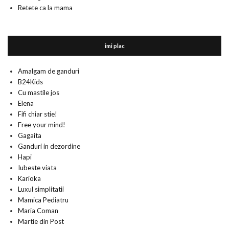
Retete ca la mama
imi plac
Amalgam de ganduri
B24Kids
Cu mastile jos
Elena
Fifi chiar stie!
Free your mind!
Gagaita
Ganduri in dezordine
Hapi
Iubeste viata
Karioka
Luxul simplitatii
Mamica Pediatru
Maria Coman
Martie din Post