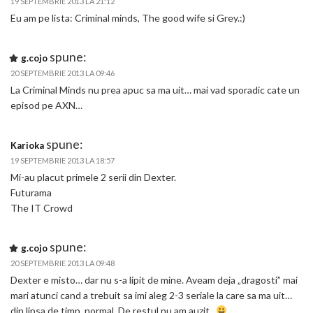
19 SEPTEMBRIE 2013 LA 21:12
Eu am pe lista: Criminal minds, The good wife si Grey.:)
spune:
g.cojo
20 SEPTEMBRIE 2013 LA 09:46
La Criminal Minds nu prea apuc sa ma uit… mai vad sporadic cate un
episod pe AXN…
spune:
Karioka
19 SEPTEMBRIE 2013 LA 18:57
Mi-au placut primele 2 serii din Dexter.
Futurama
The IT Crowd
spune:
g.cojo
20 SEPTEMBRIE 2013 LA 09:48
Dexter e misto… dar nu s-a lipit de mine. Aveam deja „dragosti” mai
mari atunci cand a trebuit sa imi aleg 2-3 seriale la care sa ma uit…
din lipsa de timp, normal. De restul nu am auzit .