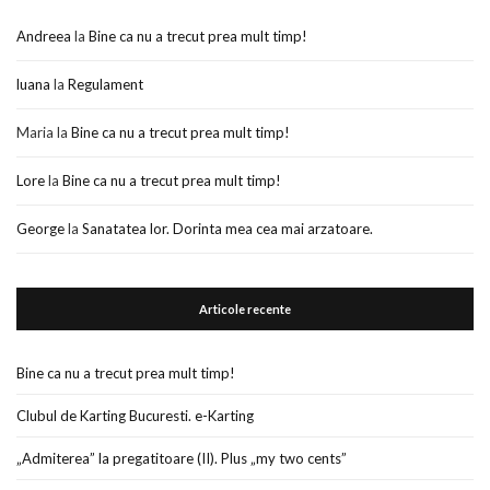
Andreea
la
Bine ca nu a trecut prea mult timp!
luana
la
Regulament
Maria
la
Bine ca nu a trecut prea mult timp!
Lore
la
Bine ca nu a trecut prea mult timp!
George
la
Sanatatea lor. Dorinta mea cea mai arzatoare.
Articole recente
Bine ca nu a trecut prea mult timp!
Clubul de Karting Bucuresti. e-Karting
„Admiterea” la pregatitoare (II). Plus „my two cents”