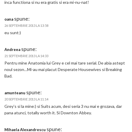
inca functiona si nu era gratis si era mi-nu-nat!
spune:
oana
26 SEPTEMBRIE 2013 LA 13:58
eu sunt:)
spune:
Andreea
21 SEPTEMBRIE 2013 LA 14:33
Pentru mine Anatomia lui Grey e cel mai tare serial. De abia astept
noul sezon…Mi-au mai placut Desperate Housewives si Breaking
Bad.
spune:
amunteanu
20 SEPTEMBRIE 2013 LA 11:14
Grey’s si la mine:) si Suits acum, desi seria 3 nu mai e grozava, dar
pana atunci, totally worth it. Si Downton Abbey.
spune:
Mihaela Alexandrescu