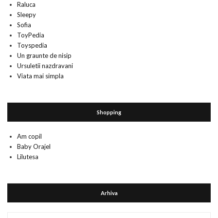
Raluca
Sleepy
Sofia
ToyPedia
Toyspedia
Un graunte de nisip
Ursuletii nazdravani
Viata mai simpla
Shopping
Am copil
Baby Orajel
Lilutesa
Arhiva
Arhiva