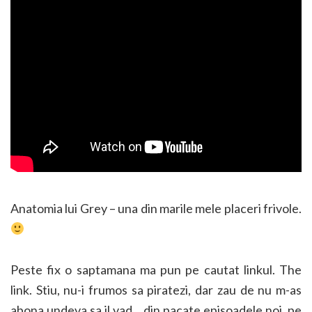
Anatomia lui Grey – una din marile mele placeri frivole.
Peste fix o saptamana ma pun pe cautat linkul. The
link. Stiu, nu-i frumos sa piratezi, dar zau de nu m-as
abona undeva sa il vad… din pacate episoadele noi, pe