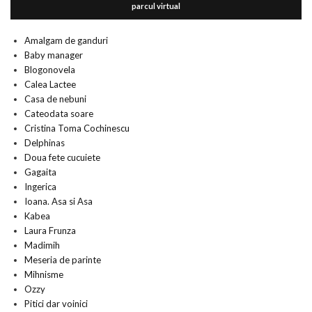
parcul virtual
Amalgam de ganduri
Baby manager
Blogonovela
Calea Lactee
Casa de nebuni
Cateodata soare
Cristina Toma Cochinescu
Delphinas
Doua fete cucuiete
Gagaita
Ingerica
Ioana. Asa si Asa
Kabea
Laura Frunza
Madimih
Meseria de parinte
Mihnisme
Ozzy
Pitici dar voinici