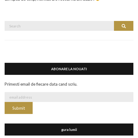
Search
Search
for:
ABONARE LA NOUATI
Primesti email de fiecare data cand scriu.
gura lumii