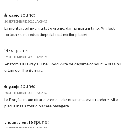
spune:
g.cojo
20 SEPTEMBRIE 2013 LA 09:45
La mentalistul m-am uitat o vreme, dar nu mai am timp. Am fost
fortata sa imi reduc timpul alocat micilor placeri
spune:
irina
19 SEPTEMBRIE 2013 LA 22:02
Anatomia lui Gray si The Good Wife de departe conduc. A si sa nu
uitam de The Borgias.
spune:
g.cojo
20 SEPTEMBRIE 2013 LA 09:46
La Borgias m-am uitat o vreme… dar nu am mai avut rabdare. Mi-a
placut insa a fost o placere pasagera…
spune:
cristinaelena16