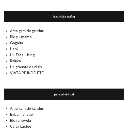
locuri de suflet
Amalgam de ganduri
Blogul mamei
Gagaita
Hapi
LiluTesa – blog
Raluca
Un graunte de nisip
VIATA PE INDELETE
parcul virtual
Amalgam de ganduri
Baby manager
Blogonovela
Calea Lactee