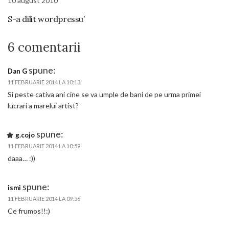
10 august 2010
S-a dilit wordpressu’
6 comentarii
spune:
Dan G
11 FEBRUARIE 2014 LA 10:13
Si peste cativa ani cine se va umple de bani de pe urma primei
lucrari a marelui artist?
spune:
g.cojo
11 FEBRUARIE 2014 LA 10:59
daaa… :))
spune:
ismi
11 FEBRUARIE 2014 LA 09:56
Ce frumos!!:)