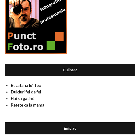
Culinare
Bucataria lu' Teo
Dulciuri fel de fel
Hai sa gatim!
Retete ca la mama
imi plac