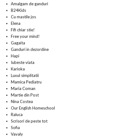
Amalgam de ganduri
B24Kids
Cu mastile jos
Elena
Fifi chiar stie!
Free your mind!
Gagaita
Ganduri in dezordine
Hapi
Iubeste viata
Karioka
Luxul simplitatii
Mamica Pediatru
Maria Coman
Martie din Post
Nina Costea
Our English Homeschool
Raluca
Scrisori de peste tot
Sofia
Vavaly