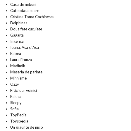
Casa de nebuni
Cateodata soare
Cristina Toma Cochinescu
Delphinas
Doua fete cucuiete
Gagaita
Ingerica
Ioana. Asa si Asa
Kabea
Laura Frunza
Madimih
Meseria de parinte
Mihnisme
Ozzy
Pitici dar voinici
Raluca
Sleepy
Sofia
ToyPedia
Toyspedia
Un graunte de nisip