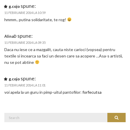
spune:
g.cojo
11 FEBRUARIE 2014 LA 10:59
hmmm.. putina solidaritate, te rog!
spune:
AlinaD
11 FEBRUARIE 2014 LA 09:35
Daca nu iese ce a mazgalit, cauta niste carioci (vopsea) pentru
textile si incearca sa faci un desen care sa acopere …Asa-s artistii,
nu se pot abtine
spune:
g.cojo
11 FEBRUARIE 2014 LA 11:01
voi apela la un guru in pimp-uitul pantofilor:
forfecutsa
Search
Search
for: