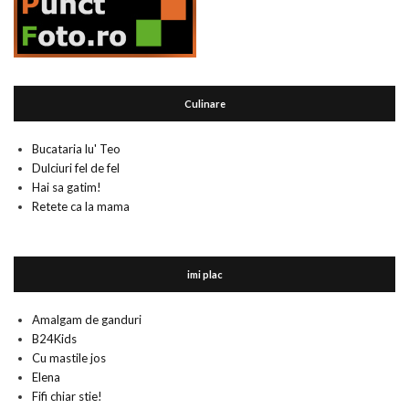
Culinare
Bucataria lu' Teo
Dulciuri fel de fel
Hai sa gatim!
Retete ca la mama
imi plac
Amalgam de ganduri
B24Kids
Cu mastile jos
Elena
Fifi chiar stie!