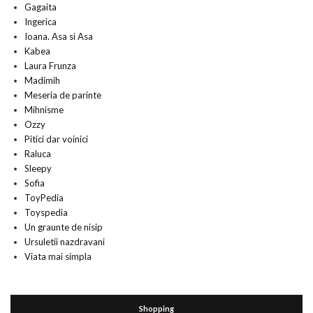
Gagaita
Ingerica
Ioana. Asa si Asa
Kabea
Laura Frunza
Madimih
Meseria de parinte
Mihnisme
Ozzy
Pitici dar voinici
Raluca
Sleepy
Sofia
ToyPedia
Toyspedia
Un graunte de nisip
Ursuletii nazdravani
Viata mai simpla
Shopping