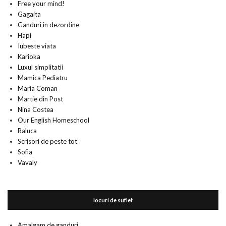
Free your mind!
Gagaita
Ganduri in dezordine
Hapi
Iubeste viata
Karioka
Luxul simplitatii
Mamica Pediatru
Maria Coman
Martie din Post
Nina Costea
Our English Homeschool
Raluca
Scrisori de peste tot
Sofia
Vavaly
locuri de suflet
Amalgam de ganduri