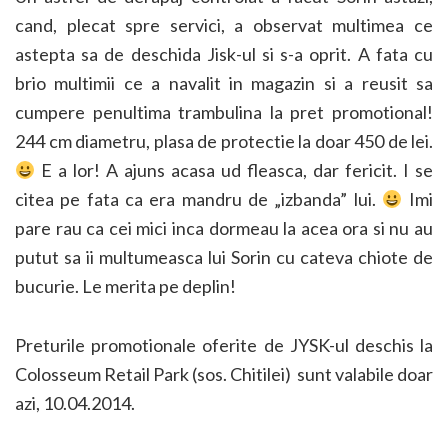
cand, plecat spre servici, a observat multimea ce
astepta sa de deschida Jisk-ul si s-a oprit. A fata cu
brio multimii ce a navalit in magazin si a reusit sa
cumpere penultima trambulina la pret promotional!
244 cm diametru, plasa de protectie la doar 450 de lei.
E a lor! A ajuns acasa ud fleasca, dar fericit. I se
citea pe fata ca era mandru de „izbanda” lui.
Imi
pare rau ca cei mici inca dormeau la acea ora si nu au
putut sa ii multumeasca lui Sorin cu cateva chiote de
bucurie. Le merita pe deplin!
Preturile promotionale oferite de JYSK-ul deschis la
Colosseum Retail Park (sos. Chitilei) sunt valabile doar
azi, 10.04.2014.