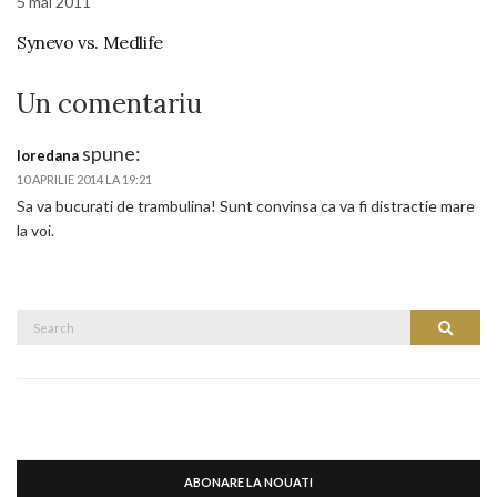
5 mai 2011
Synevo vs. Medlife
Un comentariu
spune:
loredana
10 APRILIE 2014 LA 19:21
Sa va bucurati de trambulina! Sunt convinsa ca va fi distractie mare
la voi.
Search
Search
for:
ABONARE LA NOUATI