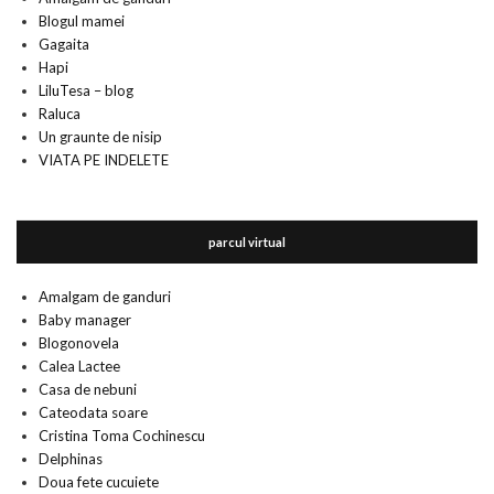
Blogul mamei
Gagaita
Hapi
LiluTesa – blog
Raluca
Un graunte de nisip
VIATA PE INDELETE
parcul virtual
Amalgam de ganduri
Baby manager
Blogonovela
Calea Lactee
Casa de nebuni
Cateodata soare
Cristina Toma Cochinescu
Delphinas
Doua fete cucuiete