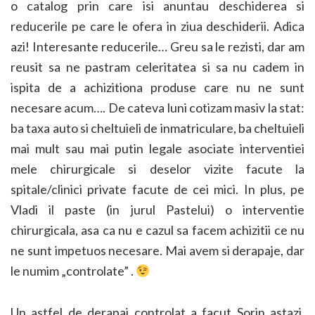
o catalog prin care isi anuntau deschiderea si
reducerile pe care le ofera in ziua deschiderii. Adica
azi! Interesante reducerile… Greu sa le rezisti, dar am
reusit sa ne pastram celeritatea si sa nu cadem in
ispita de a achizitiona produse care nu ne sunt
necesare acum…. De cateva luni cotizam masiv la stat:
ba taxa auto si cheltuieli de inmatriculare, ba cheltuieli
mai mult sau mai putin legale asociate interventiei
mele chirurgicale si deselor vizite facute la
spitale/clinici private facute de cei mici. In plus, pe
Vladi il paste (in jurul Pastelui) o interventie
chirurgicala, asa ca nu e cazul sa facem achizitii ce nu
ne sunt impetuos necesare. Mai avem si derapaje, dar
le numim „controlate” .
Un astfel de derapaj controlat a facut Sorin astazi,