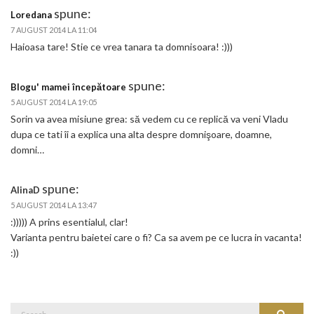
spune:
Loredana
7 AUGUST 2014 LA 11:04
Haioasa tare! Stie ce vrea tanara ta domnisoara! :)))
spune:
Blogu' mamei începătoare
5 AUGUST 2014 LA 19:05
Sorin va avea misiune grea: să vedem cu ce replică va veni Vladu
dupa ce tati îi a explica una alta despre domnişoare, doamne,
domni…
spune:
AlinaD
5 AUGUST 2014 LA 13:47
:))))) A prins esentialul, clar!
Varianta pentru baietei care o fi? Ca sa avem pe ce lucra in vacanta!
:))
Search