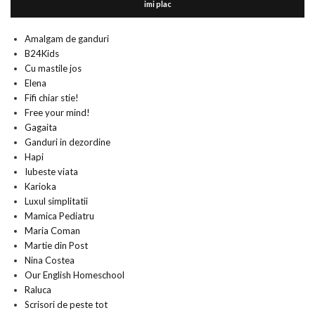
imi plac
Amalgam de ganduri
B24Kids
Cu mastile jos
Elena
Fifi chiar stie!
Free your mind!
Gagaita
Ganduri in dezordine
Hapi
Iubeste viata
Karioka
Luxul simplitatii
Mamica Pediatru
Maria Coman
Martie din Post
Nina Costea
Our English Homeschool
Raluca
Scrisori de peste tot