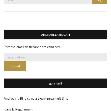
Search
for:
ABONARE LA NOUATI
Primesti email de fiecare data cand scriu.
gura lumii
Andreea
la
Bine ca nu a trecut prea mult timp!
luana
la
Regulament