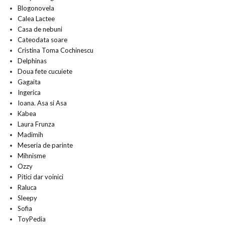
Blogonovela
Calea Lactee
Casa de nebuni
Cateodata soare
Cristina Toma Cochinescu
Delphinas
Doua fete cucuiete
Gagaita
Ingerica
Ioana. Asa si Asa
Kabea
Laura Frunza
Madimih
Meseria de parinte
Mihnisme
Ozzy
Pitici dar voinici
Raluca
Sleepy
Sofia
ToyPedia