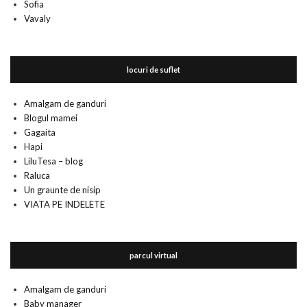
Sofia
Vavaly
locuri de suflet
Amalgam de ganduri
Blogul mamei
Gagaita
Hapi
LiluTesa – blog
Raluca
Un graunte de nisip
VIATA PE INDELETE
parcul virtual
Amalgam de ganduri
Baby manager