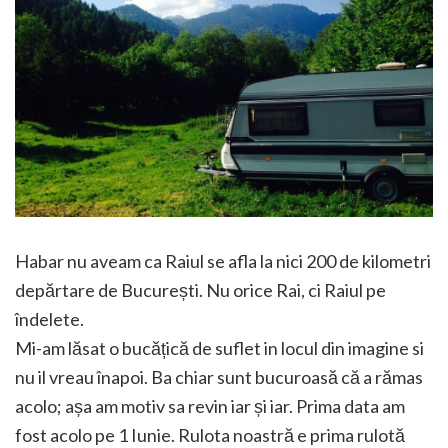
Habar nu aveam ca Raiul se afla la nici 200 de kilometri
depărtare de București. Nu orice Rai, ci Raiul pe
îndelete.
Mi-am lăsat o bucățică de suflet in locul din imagine si
nu il vreau înapoi. Ba chiar sunt bucuroasă că a rămas
acolo; așa am motiv sa revin iar și iar. Prima data am
fost acolo pe 1 Iunie. Rulota noastră e prima rulotă