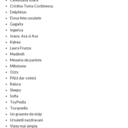
Cristina Toma Cochinescu
Delphinas
Doua fete cucuiete
Gagaita
Ingerica
Ioana. Asa si Asa
Kabea
Laura Frunza
Madimih
Meseria de parinte
Mihnisme
Ozzy
Pitici dar voinici
Raluca
Sleepy
Sofia
ToyPedia
Toyspedia
Un graunte de nisip
Ursuletii nazdravani
Viata mai simpla