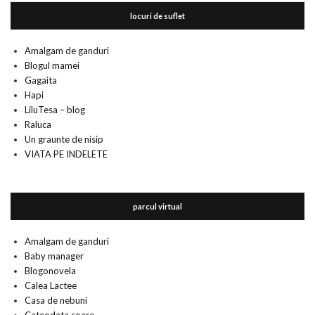
locuri de suflet
Amalgam de ganduri
Blogul mamei
Gagaita
Hapi
LiluTesa – blog
Raluca
Un graunte de nisip
VIATA PE INDELETE
parcul virtual
Amalgam de ganduri
Baby manager
Blogonovela
Calea Lactee
Casa de nebuni
Cateodata soare