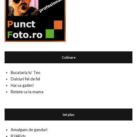
Culinare
Bucataria lu' Teo
Dulciuri fel de fel
Hai sa gatim!
Retete ca la mama
imi plac
Amalgam de ganduri
B24Kids