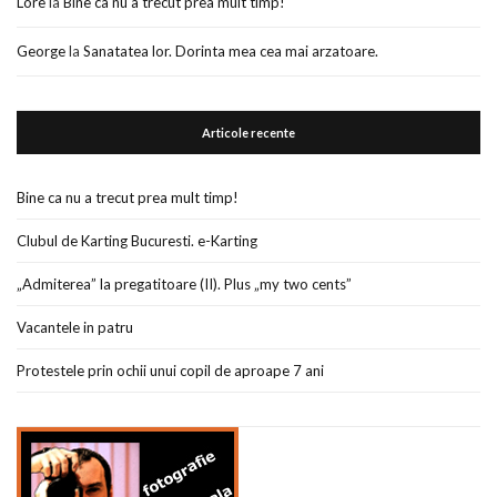
Lore
la
Bine ca nu a trecut prea mult timp!
George
la
Sanatatea lor. Dorinta mea cea mai arzatoare.
Articole recente
Bine ca nu a trecut prea mult timp!
Clubul de Karting Bucuresti. e-Karting
„Admiterea” la pregatitoare (II). Plus „my two cents”
Vacantele in patru
Protestele prin ochii unui copil de aproape 7 ani