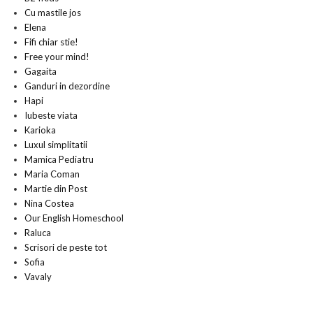
Cu mastile jos
Elena
Fifi chiar stie!
Free your mind!
Gagaita
Ganduri in dezordine
Hapi
Iubeste viata
Karioka
Luxul simplitatii
Mamica Pediatru
Maria Coman
Martie din Post
Nina Costea
Our English Homeschool
Raluca
Scrisori de peste tot
Sofia
Vavaly