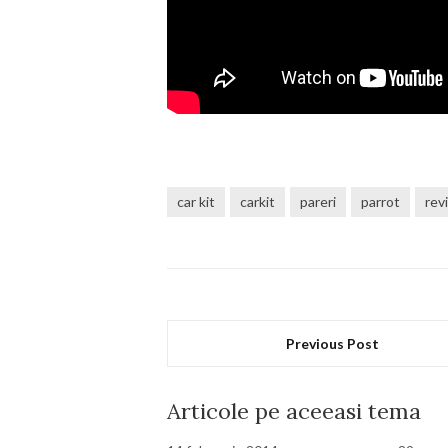
car kit
carkit
pareri
parrot
rev
Previous Post
Articole pe aceeasi tema