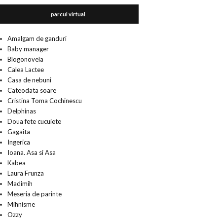
parcul virtual
Amalgam de ganduri
Baby manager
Blogonovela
Calea Lactee
Casa de nebuni
Cateodata soare
Cristina Toma Cochinescu
Delphinas
Doua fete cucuiete
Gagaita
Ingerica
Ioana. Asa si Asa
Kabea
Laura Frunza
Madimih
Meseria de parinte
Mihnisme
Ozzy