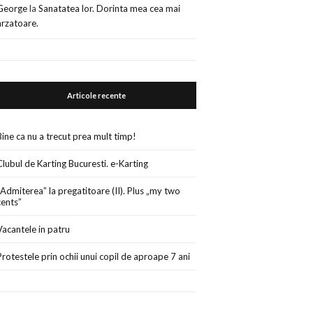
George
la
Sanatatea lor. Dorinta mea cea mai
arzatoare.
Articole recente
Bine ca nu a trecut prea mult timp!
Clubul de Karting Bucuresti. e-Karting
„Admiterea” la pregatitoare (II). Plus „my two
cents”
Vacantele in patru
Protestele prin ochii unui copil de aproape 7 ani