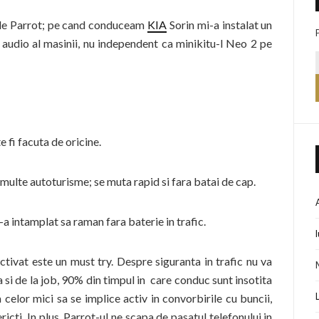
ele Parrot; pe cand conduceam
KIA
Sorin mi-a instalat un
l audio al masinii, nu independent ca minikitu-l Neo 2 pe
e fi facuta de oricine.
 multe autoturisme; se muta rapid si fara batai de cap.
a intamplat sa raman fara baterie in trafic.
ctivat este un must try. Despre siguranta in trafic nu va
a si de la job, 90% din timpul in care conduc sunt insotita
 celor mici sa se implice activ in convorbirile cu buncii,
ericti. In plus, Parrot-ul ne scapa de pasatul telefonului in