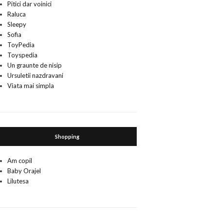
Pitici dar voinici
Raluca
Sleepy
Sofia
ToyPedia
Toyspedia
Un graunte de nisip
Ursuletii nazdravani
Viata mai simpla
Shopping
Am copil
Baby Orajel
Lilutesa