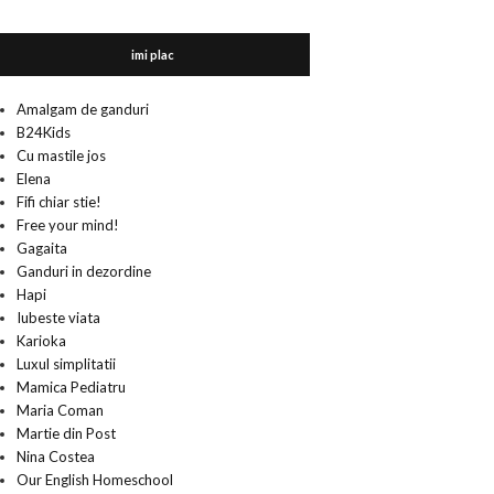
imi plac
Amalgam de ganduri
B24Kids
Cu mastile jos
Elena
Fifi chiar stie!
Free your mind!
Gagaita
Ganduri in dezordine
Hapi
Iubeste viata
Karioka
Luxul simplitatii
Mamica Pediatru
Maria Coman
Martie din Post
Nina Costea
Our English Homeschool