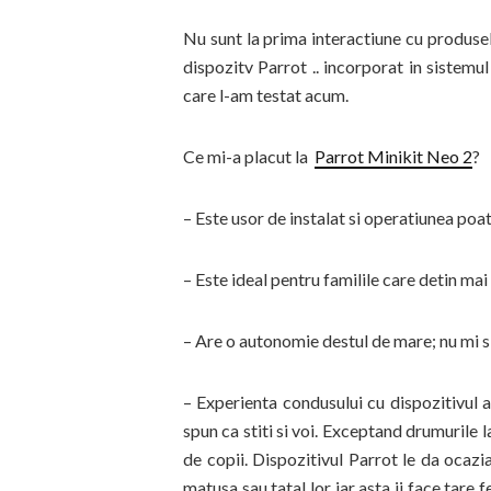
Nu sunt la prima interactiune cu produs
dispozitv Parrot .. incorporat in sistemu
care l-am testat acum.
Ce mi-a placut la
Parrot Minikit Neo 2
?
– Este usor de instalat si operatiunea poat
– Este ideal pentru familile care detin mai
– Are o autonomie destul de mare; nu mi s-
– Experienta condusului cu dispozitivul a
spun ca stiti si voi. Exceptand drumurile l
de copii. Dispozitivul Parrot le da ocazia
matusa sau tatal lor iar asta ii face tare f