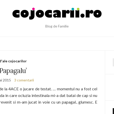
Blog de Familie
d'ale cojocarilor
f
Papagalu’
ai 2015
3 comentarii
e la 4ACE o jucare de testat. … momentul nu a fost cel
da in care ocluzia intestinala mi-a dat batai de cap si nu
evenit si m-am jucat in voie cu un papagal.. glumesc. E