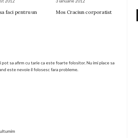
st 2012
3 ianuarie 2012
 sa faci pentru un
Mos Craciun corporatist
i pot sa afirm cu tarie ca este foarte folositor. Nu imi place sa
cand este nevoie il folosesc fara probleme.
ultumim