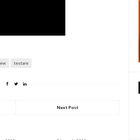
iew
testare
Next Post