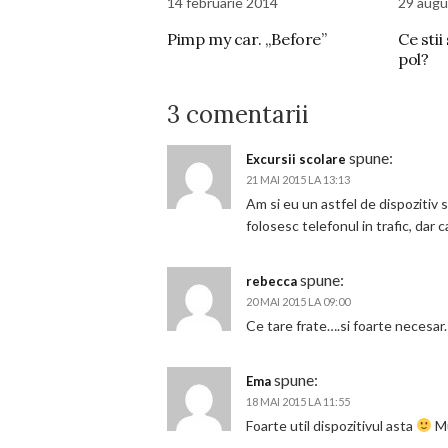
14 februarie 2014
29 augu
Pimp my car. „Before”
Ce stii
pol?
3 comentarii
spune:
Excursii scolare
21 MAI 2015 LA 13:13
Am si eu un astfel de dispozitiv s
folosesc telefonul in trafic, dar 
spune:
rebecca
20 MAI 2015 LA 09:00
Ce tare frate….si foarte necesar.
spune:
Ema
18 MAI 2015 LA 11:55
Foarte util dispozitivul asta
M