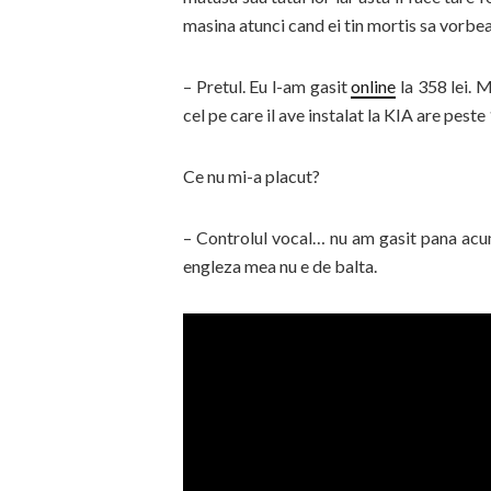
masina atunci cand ei tin mortis sa vorbea
– Pretul. Eu l-am gasit
online
la 358 lei. M
cel pe care il ave instalat la KIA are pest
Ce nu mi-a placut?
– Controlul vocal… nu am gasit pana acu
engleza mea nu e de balta.