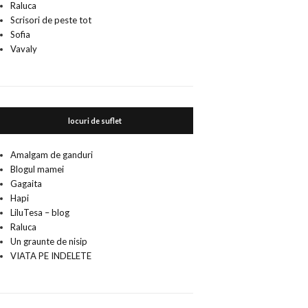
Raluca
Scrisori de peste tot
Sofia
Vavaly
locuri de suflet
Amalgam de ganduri
Blogul mamei
Gagaita
Hapi
LiluTesa – blog
Raluca
Un graunte de nisip
VIATA PE INDELETE