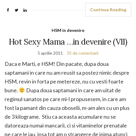
Continue Reading
HSM in devenire
Hot Sexy Mama …in devenire (VII)
5 aprilie 2011
35 de comentarii
Daca e Marti, e HSM! Din pacate, dupa doua
saptamani in care nu am reusit sa postez nimic despre
HSM, revin in forta pe metereze, nu cu vesti foarte
bune.
Dupa doua saptamani in care am uitat de
regimul sanatos pe care mi-l propusesem, in care am
fost la pamant din cauza oboselii, m-am ales cu un plus
de 3 kilograme. Stiu ca aceasta acumulare nu se
datoreaza numai mancarii, ci si vitaminelor prenatale
pe care le iau, insa tot am o strangere de inima atunci