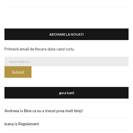
ABONARE LA NOUATI
Primesti email de fiecare data cand scriu.
gura lumii
Andreea
la
Bine ca nu a trecut prea mult timp!
luana
la
Regulament