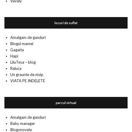
Vavaly
locuri de suflet
Amalgam de ganduri
Blogul mamei
Gagaita
Hapi
LiluTesa – blog
Raluca
Un graunte de nisip
VIATA PE INDELETE
parcul virtual
Amalgam de ganduri
Baby manager
Blogonovela