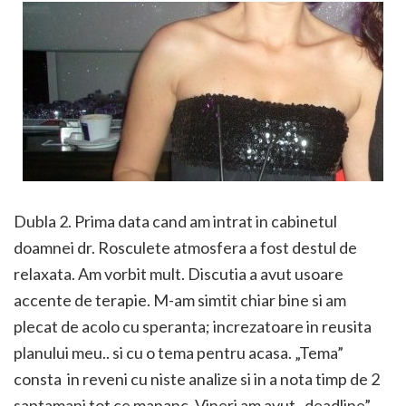
Dubla 2. Prima data cand am intrat in cabinetul
doamnei dr. Rosculete atmosfera a fost destul de
relaxata. Am vorbit mult. Discutia a avut usoare
accente de terapie. M-am simtit chiar bine si am
plecat de acolo cu speranta; increzatoare in reusita
planului meu.. si cu o tema pentru acasa. „Tema”
consta in reveni cu niste analize si in a nota timp de 2
saptamani tot ce mananc. Vineri am avut „deadline”