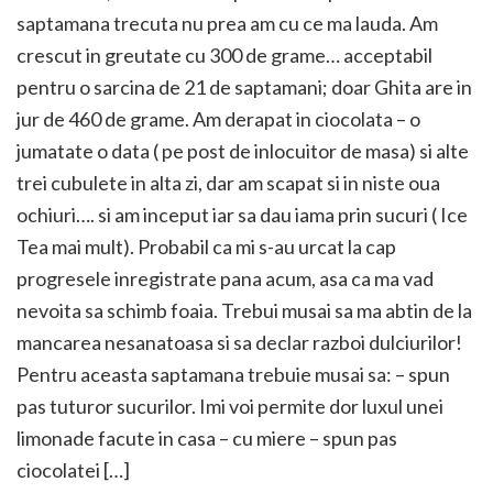
saptamana trecuta nu prea am cu ce ma lauda. Am
crescut in greutate cu 300 de grame… acceptabil
pentru o sarcina de 21 de saptamani; doar Ghita are in
jur de 460 de grame. Am derapat in ciocolata – o
jumatate o data ( pe post de inlocuitor de masa) si alte
trei cubulete in alta zi, dar am scapat si in niste oua
ochiuri…. si am inceput iar sa dau iama prin sucuri ( Ice
Tea mai mult). Probabil ca mi s-au urcat la cap
progresele inregistrate pana acum, asa ca ma vad
nevoita sa schimb foaia. Trebui musai sa ma abtin de la
mancarea nesanatoasa si sa declar razboi dulciurilor!
Pentru aceasta saptamana trebuie musai sa: – spun
pas tuturor sucurilor. Imi voi permite dor luxul unei
limonade facute in casa – cu miere – spun pas
ciocolatei […]