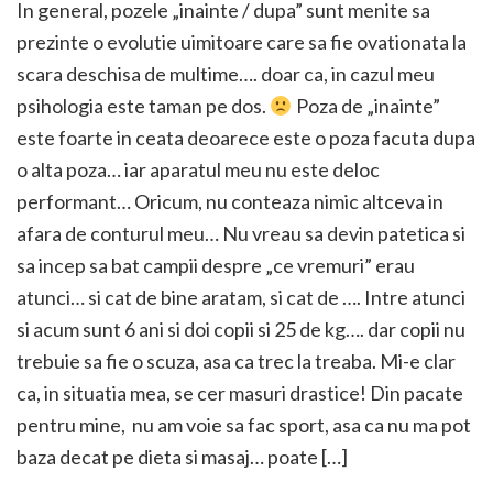
In general, pozele „inainte / dupa” sunt menite sa
prezinte o evolutie uimitoare care sa fie ovationata la
scara deschisa de multime…. doar ca, in cazul meu
psihologia este taman pe dos.
Poza de „inainte”
este foarte in ceata deoarece este o poza facuta dupa
o alta poza… iar aparatul meu nu este deloc
performant… Oricum, nu conteaza nimic altceva in
afara de conturul meu… Nu vreau sa devin patetica si
sa incep sa bat campii despre „ce vremuri” erau
atunci… si cat de bine aratam, si cat de …. Intre atunci
si acum sunt 6 ani si doi copii si 25 de kg…. dar copii nu
trebuie sa fie o scuza, asa ca trec la treaba. Mi-e clar
ca, in situatia mea, se cer masuri drastice! Din pacate
pentru mine, nu am voie sa fac sport, asa ca nu ma pot
baza decat pe dieta si masaj… poate […]