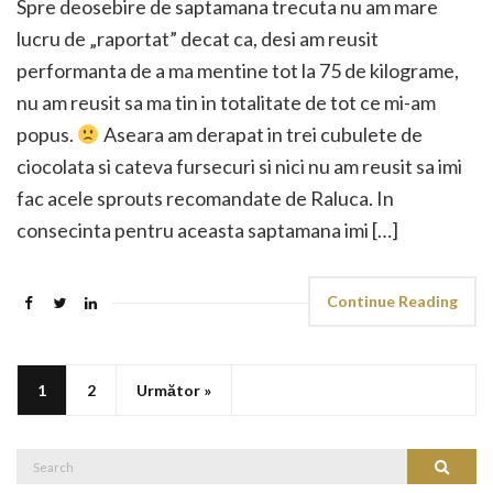
Spre deosebire de saptamana trecuta nu am mare
lucru de „raportat” decat ca, desi am reusit
performanta de a ma mentine tot la 75 de kilograme,
nu am reusit sa ma tin in totalitate de tot ce mi-am
popus.
Aseara am derapat in trei cubulete de
ciocolata si cateva fursecuri si nici nu am reusit sa imi
fac acele sprouts recomandate de Raluca. In
consecinta pentru aceasta saptamana imi […]
Continue Reading
1
2
Următor »
Search
Search
for: