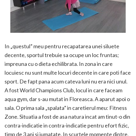
In „questul” meu pentru recapatarea unei siluete
decente, sportul trebuie sa ocupe un loc fruntas;
impreuna cu o dieta echilibrata. In zona in care
locuiesc nu sunt multe locuri decente in care poti face
sport. De fapt pana acum cateva luni nu era nici unul.
A fost World Champions Club, locul in care faceam
aqua gym, dar s-au mutat in Floreasca. A aparut apoi o
sala. O prima sala „spalata” in caretierul meu: Fitness
Zone. Situatia a fost de asa natura incat am tinut-o din
contra-indicatie in contra-indicatie pentru efort fizic,
timp de 3 ani si jumatate. In scurtele momente dintre,