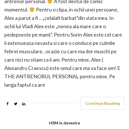
antrenor personal.
A fost destul de comic
momentul.
Pentru o clipa, in ochii unei persoane,
Alex a parut a fi .. „celalalt barbat”din viata mea. In
ochii lui Vladi Alex este „nenea ala mare care o
pedepseste pe mami”. Pentru Sorin Alex este cel care
ii extenueaza nevasta si care o conduce pe culmile
febrei musculare.. ocazie cu care ma dor muschi pe
care nici nu stiam ca ii am. Pentru mine, Alex (
Alexandru Craescu) este omul care ma va face om! E
THE ANTRENORUL PERSONAL pentru mine. Pe
langa faptul ca are
Continue Reading
HSM in devenire