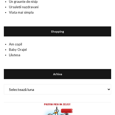
Un graunte de nisip
Ursuletii nazdravani
Viata mai simpla
Shopping
Am copil
Baby Orajel
Lilutesa
Arhiva
Arhiva