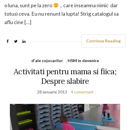
o luna, sunt pe la zero
.. care inseamna nimic dar
totusi ceva. Eu nu renunt la lupta! Strig catalogul sa
aflu cine […]
Continue Reading
d'ale cojocarilor
,
HSM in devenire
Activitati pentru mama si fiica;
Despre slabire
28 ianuarie 2013
4 comentarii