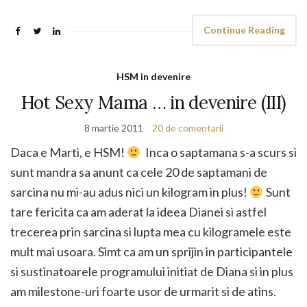
Continue Reading
HSM in devenire
Hot Sexy Mama … in devenire (III)
8 martie 2011
20 de comentarii
Daca e Marti, e HSM!
Inca o saptamana s-a scurs si
sunt mandra sa anunt ca cele 20 de saptamani de
sarcina nu mi-au adus nici un kilogram in plus!
Sunt
tare fericita ca am aderat la ideea Dianei si astfel
trecerea prin sarcina si lupta mea cu kilogramele este
mult mai usoara. Simt ca am un sprijin in participantele
si sustinatoarele programului initiat de Diana si in plus
am milestone-uri foarte usor de urmarit si de atins.