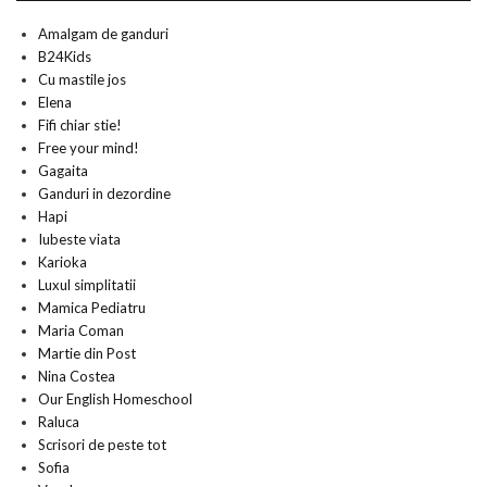
Amalgam de ganduri
B24Kids
Cu mastile jos
Elena
Fifi chiar stie!
Free your mind!
Gagaita
Ganduri in dezordine
Hapi
Iubeste viata
Karioka
Luxul simplitatii
Mamica Pediatru
Maria Coman
Martie din Post
Nina Costea
Our English Homeschool
Raluca
Scrisori de peste tot
Sofia