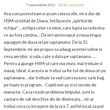
7 septembrie 2012
20 de comentarii
Asa cum povesteam si acum cateva zile, mi-e dor de
HSM-ul initiat de Diana. Imi lipseste „spiritul de
echipa” … echipa celor ca mine, care lupta sa redevina
ce au fost candva… De ieri am inceput o noua etapa:
aquagym de doua ori pe saptamana. De la 15
Septembrie, mi-am propus sa adaug acestei rutine si
ceva aerobic si sala, cate o data pe saptamana. …
Pentru a ajunge HSM-ul care ma visez, mai trebuie si
masaj. Ideal, si acesta ar trebui sa fie tot de doua ori pe
saptamana… dar trebuie sa vad cum reusesc sa le bag
pe toate in program… Copiii mei au si ei nevoie de
mama lor. Ca sa rezolv problema timpului, sunt in
cautare de sali deschise dis de dimineata… mi-ar
trebui ceva cu incepere de la ora 7, astfel incat sa pot