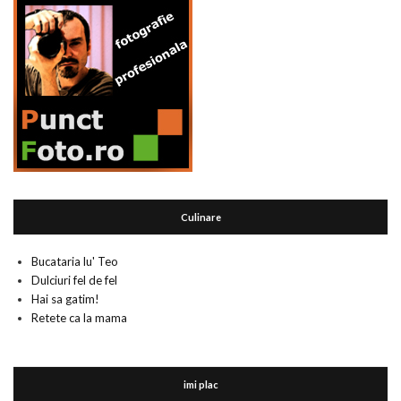
Culinare
Bucataria lu' Teo
Dulciuri fel de fel
Hai sa gatim!
Retete ca la mama
imi plac