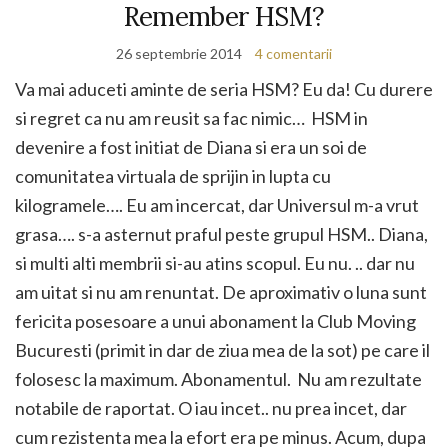
Remember HSM?
26 septembrie 2014
4 comentarii
Va mai aduceti aminte de seria HSM? Eu da! Cu durere
si regret ca nu am reusit sa fac nimic… HSM in
devenire a fost initiat de Diana si era un soi de
comunitatea virtuala de sprijin in lupta cu
kilogramele…. Eu am incercat, dar Universul m-a vrut
grasa…. s-a asternut praful peste grupul HSM.. Diana,
si multi alti membrii si-au atins scopul. Eu nu. .. dar nu
am uitat si nu am renuntat. De aproximativ o luna sunt
fericita posesoare a unui abonament la Club Moving
Bucuresti (primit in dar de ziua mea de la sot) pe care il
folosesc la maximum. Abonamentul. Nu am rezultate
notabile de raportat. O iau incet.. nu prea incet, dar
cum rezistenta mea la efort era pe minus. Acum, dupa