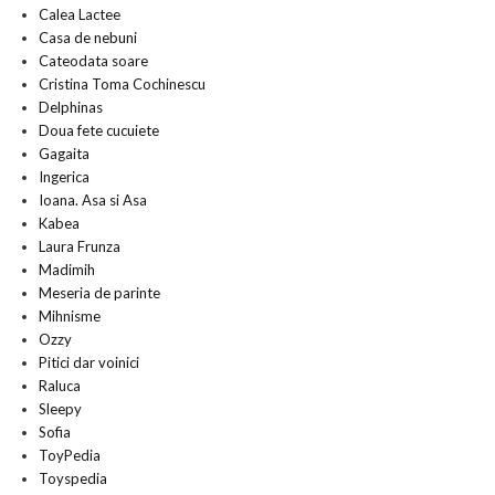
Calea Lactee
Casa de nebuni
Cateodata soare
Cristina Toma Cochinescu
Delphinas
Doua fete cucuiete
Gagaita
Ingerica
Ioana. Asa si Asa
Kabea
Laura Frunza
Madimih
Meseria de parinte
Mihnisme
Ozzy
Pitici dar voinici
Raluca
Sleepy
Sofia
ToyPedia
Toyspedia