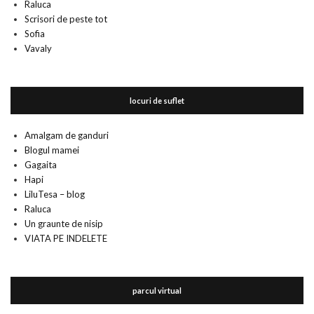
Raluca
Scrisori de peste tot
Sofia
Vavaly
locuri de suflet
Amalgam de ganduri
Blogul mamei
Gagaita
Hapi
LiluTesa – blog
Raluca
Un graunte de nisip
VIATA PE INDELETE
parcul virtual