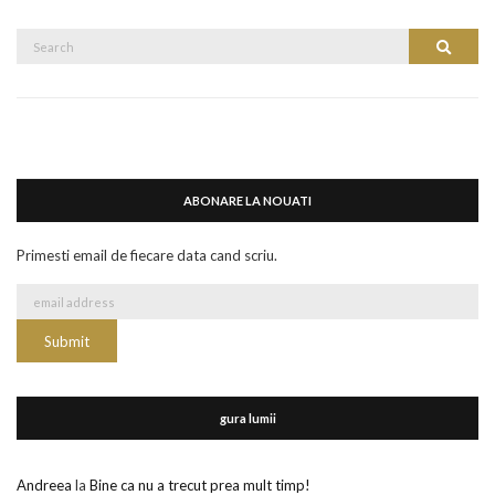
Search
Search
for:
ABONARE LA NOUATI
Primesti email de fiecare data cand scriu.
gura lumii
Andreea
la
Bine ca nu a trecut prea mult timp!