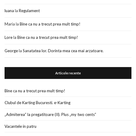
luana
la
Regulament
Maria
la
Bine ca nu a trecut prea mult timp!
Lore
la
Bine ca nu a trecut prea mult timp!
George
la
Sanatatea lor. Dorinta mea cea mai arzatoare.
Articole recente
Bine ca nu a trecut prea mult timp!
Clubul de Karting Bucuresti. e-Karting
„Admiterea” la pregatitoare (II). Plus „my two cents”
Vacantele in patru