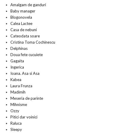
Amalgam de ganduri
Baby manager
Blogonovela
Calea Lactee
Casa de nebuni
Cateodata soare
Cristina Toma Cochinescu
Delphinas
Doua fete cucuiete
Gagaita
Ingerica
Ioana. Asa si Asa
Kabea
Laura Frunza
Madimih
Meseria de parinte
Mihnisme
Ozzy
Pitici dar voinici
Raluca
Sleepy