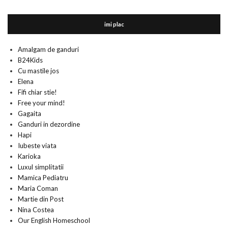
imi plac
Amalgam de ganduri
B24Kids
Cu mastile jos
Elena
Fifi chiar stie!
Free your mind!
Gagaita
Ganduri in dezordine
Hapi
Iubeste viata
Karioka
Luxul simplitatii
Mamica Pediatru
Maria Coman
Martie din Post
Nina Costea
Our English Homeschool