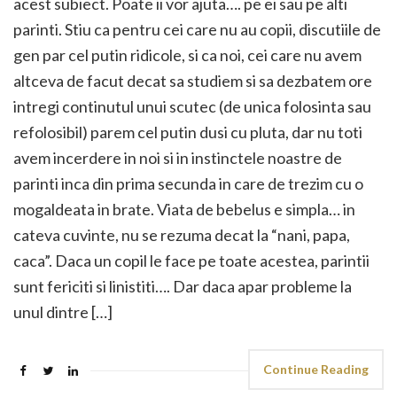
acest subiect. Poate ii vor ajuta…. pe ei sau pe alti
parinti. Stiu ca pentru cei care nu au copii, discutiile de
gen par cel putin ridicole, si ca noi, cei care nu avem
altceva de facut decat sa studiem si sa dezbatem ore
intregi continutul unui scutec (de unica folosinta sau
refolosibil) parem cel putin dusi cu pluta, dar nu toti
avem incerdere in noi si in instinctele noastre de
parinti inca din prima secunda in care de trezim cu o
mogaldeata in brate. Viata de bebelus e simpla… in
cateva cuvinte, nu se rezuma decat la “nani, papa,
caca”. Daca un copil le face pe toate acestea, parintii
sunt fericiti si linistiti…. Dar daca apar probleme la
unul dintre […]
Continue Reading