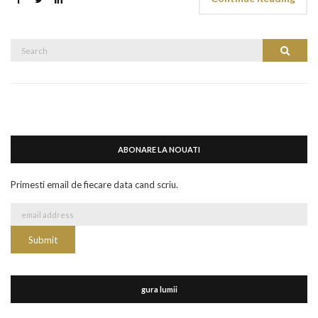
Search
Search
for:
ABONARE LA NOUATI
Primesti email de fiecare data cand scriu.
gura lumii