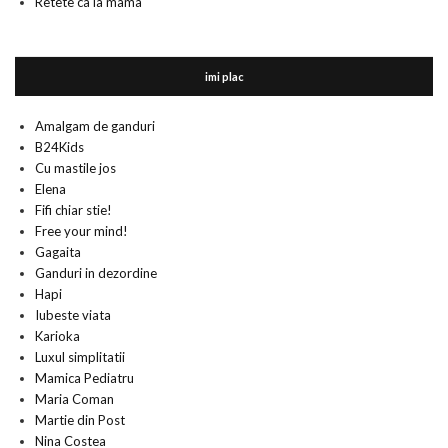
Retete ca la mama
imi plac
Amalgam de ganduri
B24Kids
Cu mastile jos
Elena
Fifi chiar stie!
Free your mind!
Gagaita
Ganduri in dezordine
Hapi
Iubeste viata
Karioka
Luxul simplitatii
Mamica Pediatru
Maria Coman
Martie din Post
Nina Costea