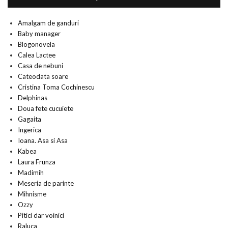
Amalgam de ganduri
Baby manager
Blogonovela
Calea Lactee
Casa de nebuni
Cateodata soare
Cristina Toma Cochinescu
Delphinas
Doua fete cucuiete
Gagaita
Ingerica
Ioana. Asa si Asa
Kabea
Laura Frunza
Madimih
Meseria de parinte
Mihnisme
Ozzy
Pitici dar voinici
Raluca