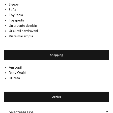
Sleepy
Sofia
ToyPedia
Toyspedia
Un graunte de nisip
Ursuletii nazdravani
Viata mai simpla
Shopping
Am copil
Baby Orajel
Lilutesa
Arhiva
Arhiva