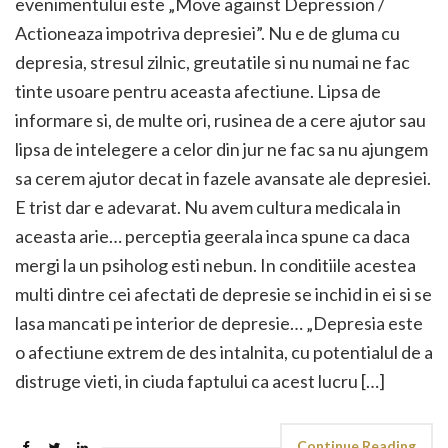
evenimentului este „Move against Depression /
Actioneaza impotriva depresiei”. Nu e de gluma cu
depresia, stresul zilnic, greutatile si nu numai ne fac
tinte usoare pentru aceasta afectiune. Lipsa de
informare si, de multe ori, rusinea de a cere ajutor sau
lipsa de intelegere a celor din jur ne fac sa nu ajungem
sa cerem ajutor decat in fazele avansate ale depresiei.
E trist dar e adevarat. Nu avem cultura medicala in
aceasta arie… perceptia geerala inca spune ca daca
mergi la un psiholog esti nebun. In conditiile acestea
multi dintre cei afectati de depresie se inchid in ei si se
lasa mancati pe interior de depresie… „Depresia este
o afectiune extrem de des intalnita, cu potentialul de a
distruge vieti, in ciuda faptului ca acest lucru […]
Continue Reading