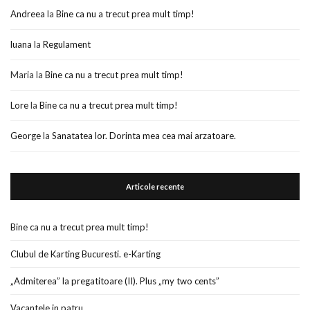
Andreea
la
Bine ca nu a trecut prea mult timp!
luana
la
Regulament
Maria
la
Bine ca nu a trecut prea mult timp!
Lore
la
Bine ca nu a trecut prea mult timp!
George
la
Sanatatea lor. Dorinta mea cea mai arzatoare.
Articole recente
Bine ca nu a trecut prea mult timp!
Clubul de Karting Bucuresti. e-Karting
„Admiterea” la pregatitoare (II). Plus „my two cents”
Vacantele in patru