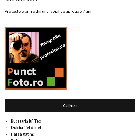
Protestele prin ochii unui copil de aproape 7 ani
Culinare
Bucataria lu' Teo
Dulciuri fel de fel
Hai sa gatim!