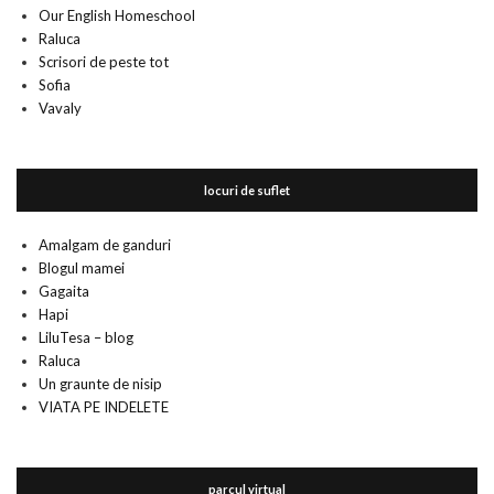
Our English Homeschool
Raluca
Scrisori de peste tot
Sofia
Vavaly
locuri de suflet
Amalgam de ganduri
Blogul mamei
Gagaita
Hapi
LiluTesa – blog
Raluca
Un graunte de nisip
VIATA PE INDELETE
parcul virtual