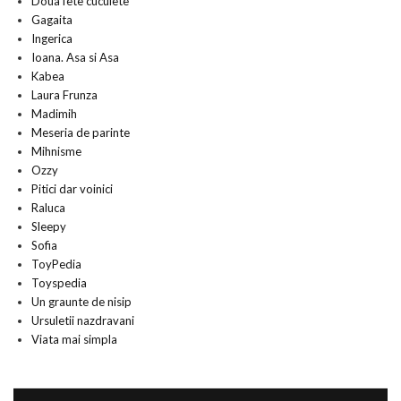
Doua fete cucuiete
Gagaita
Ingerica
Ioana. Asa si Asa
Kabea
Laura Frunza
Madimih
Meseria de parinte
Mihnisme
Ozzy
Pitici dar voinici
Raluca
Sleepy
Sofia
ToyPedia
Toyspedia
Un graunte de nisip
Ursuletii nazdravani
Viata mai simpla