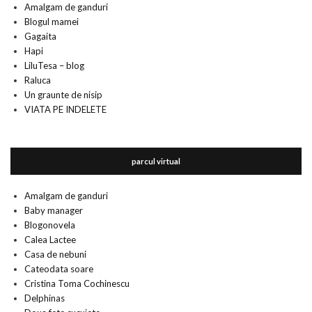
Amalgam de ganduri
Blogul mamei
Gagaita
Hapi
LiluTesa – blog
Raluca
Un graunte de nisip
VIATA PE INDELETE
parcul virtual
Amalgam de ganduri
Baby manager
Blogonovela
Calea Lactee
Casa de nebuni
Cateodata soare
Cristina Toma Cochinescu
Delphinas