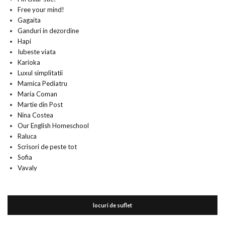
Free your mind!
Gagaita
Ganduri in dezordine
Hapi
Iubeste viata
Karioka
Luxul simplitatii
Mamica Pediatru
Maria Coman
Martie din Post
Nina Costea
Our English Homeschool
Raluca
Scrisori de peste tot
Sofia
Vavaly
locuri de suflet