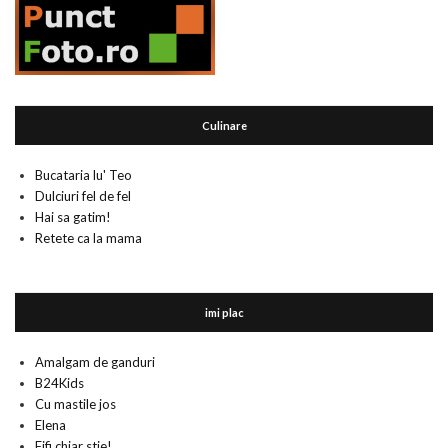
Culinare
Bucataria lu' Teo
Dulciuri fel de fel
Hai sa gatim!
Retete ca la mama
imi plac
Amalgam de ganduri
B24Kids
Cu mastile jos
Elena
Fifi chiar stie!