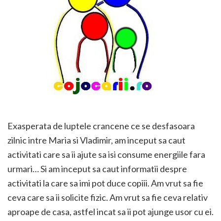
Exasperata de luptele crancene ce se desfasoara
zilnic intre Maria si Vladimir, am inceput sa caut
activitati care sa ii ajute sa isi consume energiile fara
urmari… Si am inceput sa caut informatii despre
activitati la care sa imi pot duce copiii. Am vrut sa fie
ceva care sa ii solicite fizic. Am vrut sa fie ceva relativ
aproape de casa, astfel incat sa ii pot ajunge usor cu ei.