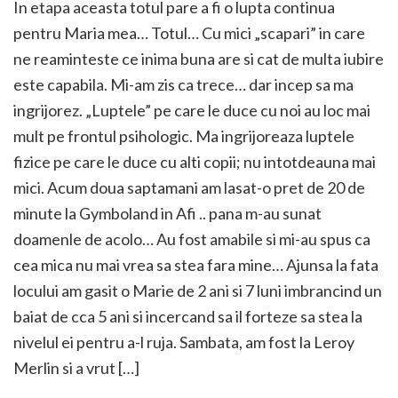
In etapa aceasta totul pare a fi o lupta continua
pentru Maria mea… Totul… Cu mici „scapari” in care
ne reaminteste ce inima buna are si cat de multa iubire
este capabila. Mi-am zis ca trece… dar incep sa ma
ingrijorez. „Luptele” pe care le duce cu noi au loc mai
mult pe frontul psihologic. Ma ingrijoreaza luptele
fizice pe care le duce cu alti copii; nu intotdeauna mai
mici. Acum doua saptamani am lasat-o pret de 20 de
minute la Gymboland in Afi .. pana m-au sunat
doamenle de acolo… Au fost amabile si mi-au spus ca
cea mica nu mai vrea sa stea fara mine… Ajunsa la fata
locului am gasit o Marie de 2 ani si 7 luni imbrancind un
baiat de cca 5 ani si incercand sa il forteze sa stea la
nivelul ei pentru a-l ruja. Sambata, am fost la Leroy
Merlin si a vrut […]