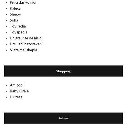
Pitici dar voinici
Raluca
Sleepy
Sofia
ToyPedia
Toyspedia
Un graunte de nisip
Ursuletii nazdravani
Viata mai simpla
Shopping
Am copil
Baby Orajel
Lilutesa
Arhiva