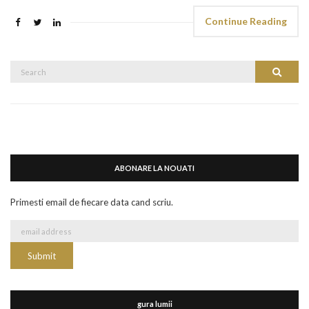
Continue Reading
Search
Search
for:
ABONARE LA NOUATI
Primesti email de fiecare data cand scriu.
gura lumii