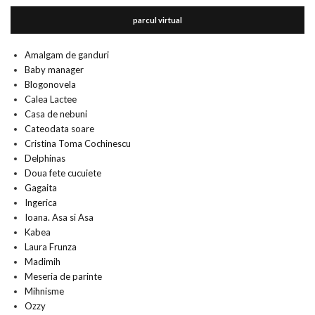
parcul virtual
Amalgam de ganduri
Baby manager
Blogonovela
Calea Lactee
Casa de nebuni
Cateodata soare
Cristina Toma Cochinescu
Delphinas
Doua fete cucuiete
Gagaita
Ingerica
Ioana. Asa si Asa
Kabea
Laura Frunza
Madimih
Meseria de parinte
Mihnisme
Ozzy