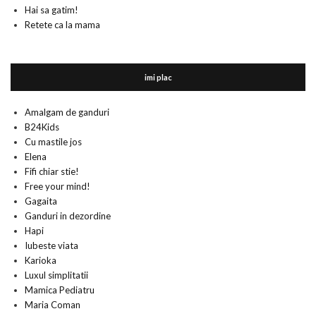
Hai sa gatim!
Retete ca la mama
imi plac
Amalgam de ganduri
B24Kids
Cu mastile jos
Elena
Fifi chiar stie!
Free your mind!
Gagaita
Ganduri in dezordine
Hapi
Iubeste viata
Karioka
Luxul simplitatii
Mamica Pediatru
Maria Coman