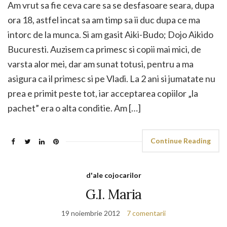
Am vrut sa fie ceva care sa se desfasoare seara, dupa
ora 18, astfel incat sa am timp sa ii duc dupa ce ma
intorc de la munca. Si am gasit Aiki-Budo; Dojo Aikido
Bucuresti. Auzisem ca primesc si copii mai mici, de
varsta alor mei, dar am sunat totusi, pentru a ma
asigura ca il primesc si pe Vladi. La 2 ani si jumatate nu
prea e primit peste tot, iar acceptarea copiilor „la
pachet” era o alta conditie. Am […]
Continue Reading
d'ale cojocarilor
G.I. Maria
19 noiembrie 2012
7 comentarii