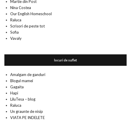
Martie din Post
Nina Costea
Our English Homeschool
Raluca
Scrisori de peste tot
Sofia
Vavaly
locuri de suflet
Amalgam de ganduri
Blogul mamei
Gagaita
Hapi
LiluTesa – blog
Raluca
Un graunte de nisip
VIATA PE INDELETE