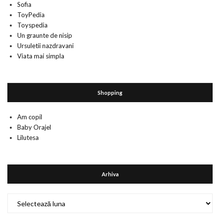
Sofia
ToyPedia
Toyspedia
Un graunte de nisip
Ursuletii nazdravani
Viata mai simpla
Shopping
Am copil
Baby Orajel
Lilutesa
Arhiva
Arhiva