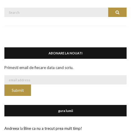
Search
Search
for:
ABONARE LA NOUATI
Primesti email de fiecare data cand scriu.
gura lumii
Andreea
la
Bine ca nu a trecut prea mult timp!