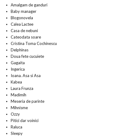
Amalgam de ganduri
Baby manager
Blogonovela
Calea Lactee
Casa de nebuni
Cateodata soare
Cristina Toma Cochinescu
Delphinas
Doua fete cucuiete
Gagaita
Ingerica
Ioana. Asa si Asa
Kabea
Laura Frunza
Madimih
Meseria de parinte
Mihnisme
Ozzy
Pitici dar voinici
Raluca
Sleepy