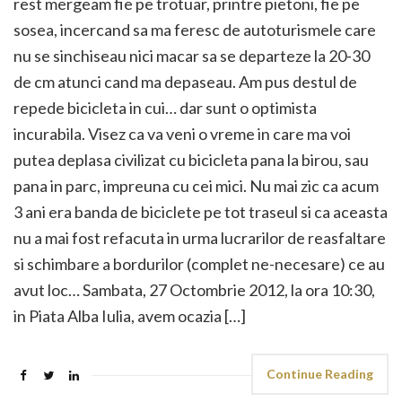
rest mergeam fie pe trotuar, printre pietoni, fie pe
sosea, incercand sa ma feresc de autoturismele care
nu se sinchiseau nici macar sa se departeze la 20-30
de cm atunci cand ma depaseau. Am pus destul de
repede bicicleta in cui… dar sunt o optimista
incurabila. Visez ca va veni o vreme in care ma voi
putea deplasa civilizat cu bicicleta pana la birou, sau
pana in parc, impreuna cu cei mici. Nu mai zic ca acum
3 ani era banda de biciclete pe tot traseul si ca aceasta
nu a mai fost refacuta in urma lucrarilor de reasfaltare
si schimbare a bordurilor (complet ne-necesare) ce au
avut loc… Sambata, 27 Octombrie 2012, la ora 10:30,
in Piata Alba Iulia, avem ocazia […]
Continue Reading