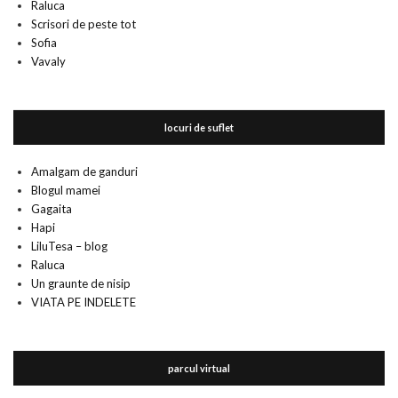
Raluca
Scrisori de peste tot
Sofia
Vavaly
locuri de suflet
Amalgam de ganduri
Blogul mamei
Gagaita
Hapi
LiluTesa – blog
Raluca
Un graunte de nisip
VIATA PE INDELETE
parcul virtual