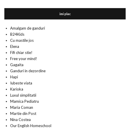
imi plac
Amalgam de ganduri
B24Kids
Cu mastile jos
Elena
Fifi chiar stie!
Free your mind!
Gagaita
Ganduri in dezordine
Hapi
Iubeste viata
Karioka
Luxul simplitatii
Mamica Pediatru
Maria Coman
Martie din Post
Nina Costea
Our English Homeschool