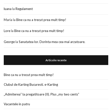
luana
la
Regulament
Maria
la
Bine ca nu a trecut prea mult timp!
Lore
la
Bine ca nu a trecut prea mult timp!
George
la
Sanatatea lor. Dorinta mea cea mai arzatoare.
Articole recente
Bine ca nu a trecut prea mult timp!
Clubul de Karting Bucuresti. e-Karting
„Admiterea” la pregatitoare (II). Plus „my two cents”
Vacantele in patru