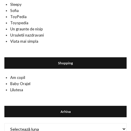
Sleepy
Sofia
ToyPedia
Toyspedia
Un graunte de nisip
Ursuletii nazdravani
Viata mai simpla
Shopping
Am copil
Baby Orajel
Lilutesa
Arhiva
Arhiva