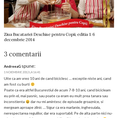
Ziua Bucatariei Deschise pentru Copii, editia 1: 6
decembrie 2014
3 comentarii
spune:
AndreeaG
1 NOIEMBRIE 2012 LA 16:41
Uite ca am vreo 10 ani de cand biciclesc … exceptie niste ani, cand
am fost cu burti
Poate ca era altfel Bucurestiul de acum 7-8-10 ani, cand bicicleam
eu prin el, mai pasnic, sau poate ca eram eu mult prea tanara sau
inconstienta
dar nu-mi amintesc de episoade groaznice, si
mergeam aproape zilnic … Sigur ca era marlanie, inghesuiala,
nerespectarea regulilor, dar era suportabil. Pe de alta parte nici nu-