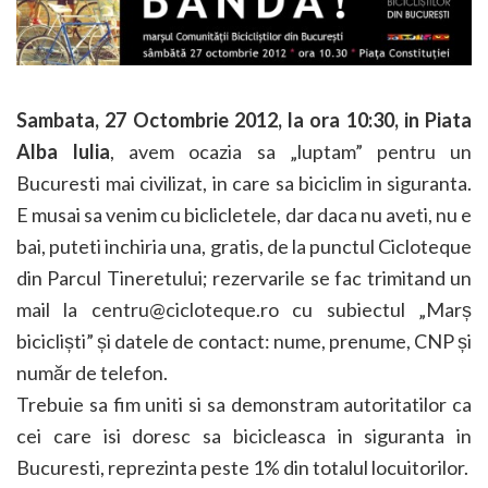
Sambata, 27 Octombrie 2012, la ora 10:30, in Piata
Alba Iulia
, avem ocazia sa „luptam” pentru un
Bucuresti mai civilizat, in care sa biciclim in siguranta.
E musai sa venim cu biclicletele, dar daca nu aveti, nu e
bai, puteti inchiria una, gratis, de la punctul Cicloteque
din Parcul Tineretului; rezervarile se fac trimitand un
mail la centru@cicloteque.ro cu subiectul „Marș
bicicliști” și datele de contact: nume, prenume, CNP și
număr de telefon.
Trebuie sa fim uniti si sa demonstram autoritatilor ca
cei care isi doresc sa bicicleasca in siguranta in
Bucuresti, reprezinta peste 1% din totalul locuitorilor.