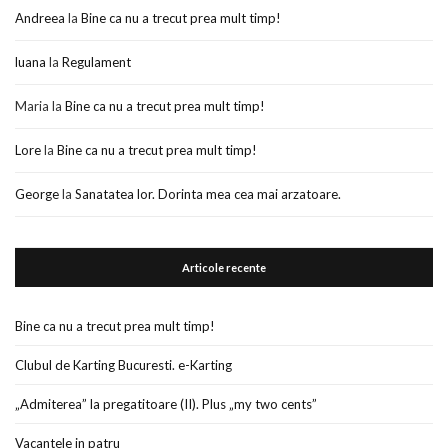
Andreea
la
Bine ca nu a trecut prea mult timp!
luana
la
Regulament
Maria
la
Bine ca nu a trecut prea mult timp!
Lore
la
Bine ca nu a trecut prea mult timp!
George
la
Sanatatea lor. Dorinta mea cea mai arzatoare.
Articole recente
Bine ca nu a trecut prea mult timp!
Clubul de Karting Bucuresti. e-Karting
„Admiterea” la pregatitoare (II). Plus „my two cents”
Vacantele in patru