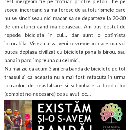
rest mergeam fie pe trotuar, printre pietoni, fie pe
sosea, incercand sa ma feresc de autoturismele care
nu se sinchiseau nici macar sa se departeze la 20-30
de cm atunci cand ma depaseau. Am pus destul de
repede bicicleta in cui… dar sunt o optimista
incurabila. Visez ca va veni o vreme in care ma voi
putea deplasa civilizat cu bicicleta pana la birou, sau
pana in parc, impreuna cu cei mici.
Nu mai zic ca acum 3 ani era banda de biciclete pe tot
traseul si ca aceasta nu a mai fost refacuta in urma
lucrarilor de reasfaltare si schimbare a bordurilor
(complet ne-necesare) ce au avut loc…