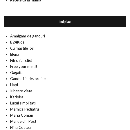
Retete ca la mama
imi plac
Amalgam de ganduri
B24Kids
Cu mastile jos
Elena
Fifi chiar stie!
Free your mind!
Gagaita
Ganduri in dezordine
Hapi
Iubeste viata
Karioka
Luxul simplitatii
Mamica Pediatru
Maria Coman
Martie din Post
Nina Costea