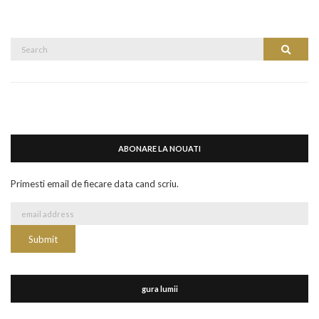
Search
Search
for:
ABONARE LA NOUATI
Primesti email de fiecare data cand scriu.
gura lumii