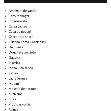
Amalgam de ganduri
Baby manager
Blogonovela
Calea Lactee
Casa de nebuni
Cateodata soare
Cristina Toma Cochinescu
Delphinas
Doua fete cucuiete
Gagaita
Ingerica
Ioana. Asa si Asa
Kabea
Laura Frunza
Madimih
Meseria de parinte
Mihnisme
Ozzy
Pitici dar voinici
Raluca