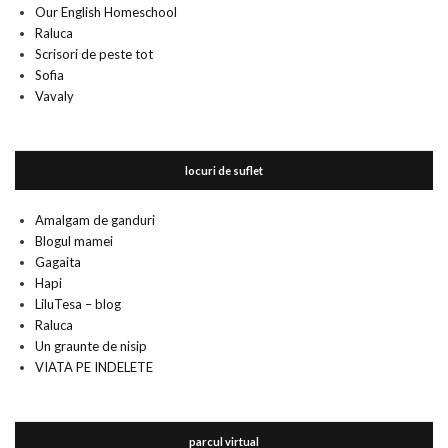
Our English Homeschool
Raluca
Scrisori de peste tot
Sofia
Vavaly
locuri de suflet
Amalgam de ganduri
Blogul mamei
Gagaita
Hapi
LiluTesa – blog
Raluca
Un graunte de nisip
VIATA PE INDELETE
parcul virtual