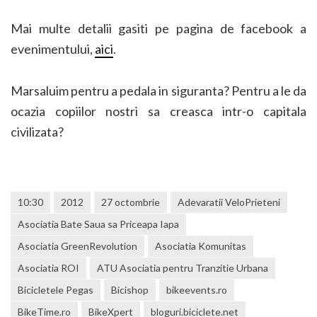
Mai multe detalii gasiti pe pagina de facebook a
evenimentului,
aici
.
Marsaluim pentru a pedala in siguranta? Pentru a le da
ocazia copiilor nostri sa creasca intr-o capitala
civilizata?
10:30
2012
27 octombrie
Adevaratii VeloPrieteni
Asociatia Bate Saua sa Priceapa Iapa
Asociatia GreenRevolution
Asociatia Komunitas
Asociatia ROI
ATU Asociatia pentru Tranzitie Urbana
Bicicletele Pegas
Bicishop
bikeevents.ro
BikeTime.ro
BikeXpert
bloguri.biciclete.net