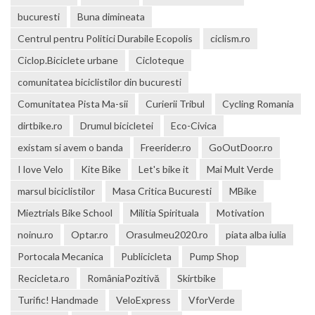
bucuresti
Buna dimineata
Centrul pentru Politici Durabile Ecopolis
ciclism.ro
Ciclop.Biciclete urbane
Cicloteque
comunitatea biciclistilor din bucuresti
Comunitatea Pista Ma-sii
Curierii Tribul
Cycling Romania
dirtbike.ro
Drumul bicicletei
Eco-Civica
existam si avem o banda
Freerider.ro
GoOutDoor.ro
I love Velo
Kite Bike
Let's bike it
Mai Mult Verde
marsul biciclistilor
Masa Critica Bucuresti
MBike
Mieztrials Bike School
Militia Spirituala
Motivation
noinu.ro
Optar.ro
Orasulmeu2020.ro
piata alba iulia
Portocala Mecanica
Publicicleta
Pump Shop
Recicleta.ro
RomâniaPozitivă
Skirtbike
Turific! Handmade
VeloExpress
VforVerde