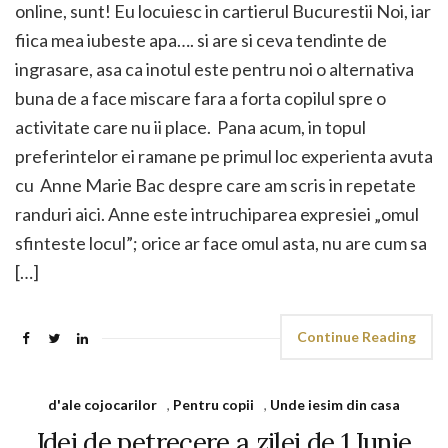
online, sunt! Eu locuiesc in cartierul Bucurestii Noi, iar
fiica mea iubeste apa…. si are si ceva tendinte de
ingrasare, asa ca inotul este pentru noi o alternativa
buna de a face miscare fara a forta copilul spre o
activitate care nu ii place. Pana acum, in topul
preferintelor ei ramane pe primul loc experienta avuta
cu Anne Marie Bac despre care am scris in repetate
randuri aici. Anne este intruchiparea expresiei „omul
sfinteste locul”; orice ar face omul asta, nu are cum sa
[…]
Continue Reading
d'ale cojocarilor
,
Pentru copii
,
Unde iesim din casa
Idei de petrecere a zilei de 1 Iunie