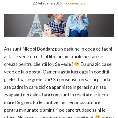
22 februarie 2016
2 comentarii
Asa sunt Nico si Bogdan: pun pasiune in ceea ce fac si
asta se vede cu ochiul liber in amintirile pe care le
creaza pentru clientii lor. Se vede?
Eu una zic ca se
vede de la o posta! Oamenii astia lucreaza in conditii
grele.. foarte grele. Jur! Sa reuseasca ei sa surprinda
asa cadre in care zici ca apar niste ingerasi nu niste
zvapaiati din cale afara cum sunt in realitate, e lucru
mare! Si greu. Eu le sunt vesnic recunoscatoare
pentru minunatele amintiri pe care trudesc sa ni le
ofere. Nu-i usor! .. vorbesc despre copiii mei.
Voi ce