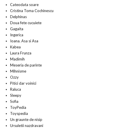
Cateodata soare
Cristina Toma Cochinescu
Delphinas
Doua fete cucuiete
Gagaita
Ingerica
Ioana. Asa si Asa
Kabea
Laura Frunza
Madimih
Meseria de parinte
Mihnisme
Ozzy
Pitici dar voinici
Raluca
Sleepy
Sofia
ToyPedia
Toyspedia
Un graunte de nisip
Ursuletii nazdravani