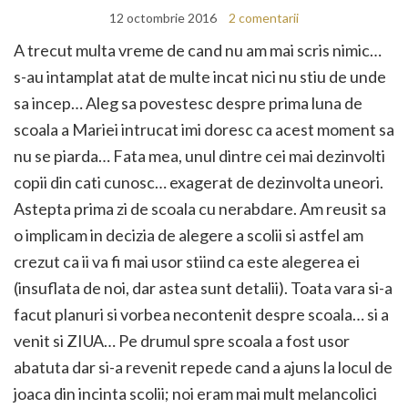
12 octombrie 2016
2 comentarii
A trecut multa vreme de cand nu am mai scris nimic…
s-au intamplat atat de multe incat nici nu stiu de unde
sa incep… Aleg sa povestesc despre prima luna de
scoala a Mariei intrucat imi doresc ca acest moment sa
nu se piarda… Fata mea, unul dintre cei mai dezinvolti
copii din cati cunosc… exagerat de dezinvolta uneori.
Astepta prima zi de scoala cu nerabdare. Am reusit sa
o implicam in decizia de alegere a scolii si astfel am
crezut ca ii va fi mai usor stiind ca este alegerea ei
(insuflata de noi, dar astea sunt detalii). Toata vara si-a
facut planuri si vorbea necontenit despre scoala… si a
venit si ZIUA… Pe drumul spre scoala a fost usor
abatuta dar si-a revenit repede cand a ajuns la locul de
joaca din incinta scolii; noi eram mai mult melancolici