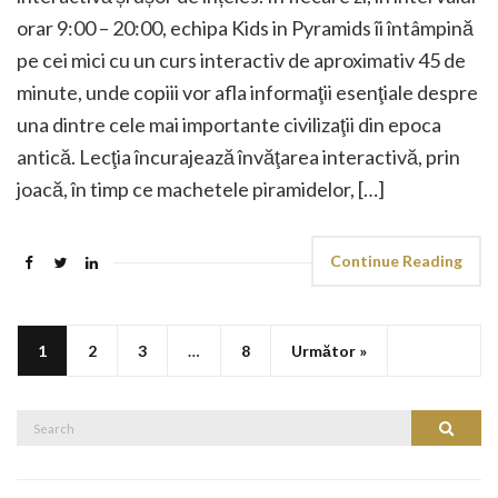
orar 9:00 – 20:00, echipa Kids in Pyramids îi întâmpină
pe cei mici cu un curs interactiv de aproximativ 45 de
minute, unde copiii vor afla informaţii esenţiale despre
una dintre cele mai importante civilizaţii din epoca
antică. Lecţia încurajează învăţarea interactivă, prin
joacă, în timp ce machetele piramidelor, […]
Continue Reading
1
2
3
…
8
Următor »
Search
Search
for: