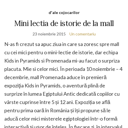
d'ale cojocarilor
Mini lectia de istorie de la mall
23 noiembrie 2015
Un comentariu
N-as fi crezut sa apuc ziua in care sa zoresc spre mall
cu cei mici pentru o mini-lectie de istorie, dar echipa
Kids in Pyramids si Promenada mi-au facut o surpriza
placuta. Mie si celor mici. În perioada 10 noiembrie – 4
decembrie, mall Promenada aduce în premieră
expoziţia Kids in Pyramids, o aventură plină de
surprize în lumea Egiptului Antic dedicată copiilor cu
vârste cuprinse între 5 și 12 ani. Expoziția se află
pentru prima oară în România și își propune să le
aducă celor mici misterele egiptologiei într-o formă
interactivă și ușor de înțeles. În fiecare zi, în intervalul