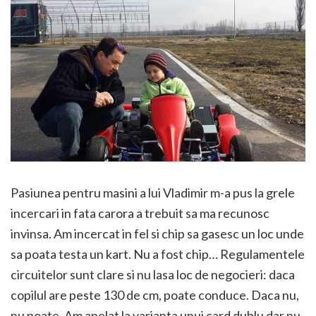
Pasiunea pentru masini a lui Vladimir m-a pus la grele
incercari in fata carora a trebuit sa ma recunosc
invinsa. Am incercat in fel si chip sa gasesc un loc unde
sa poata testa un kart. Nu a fost chip… Regulamentele
circuitelor sunt clare si nu lasa loc de negocieri: daca
copilul are peste 130 de cm, poate conduce. Daca nu,
nu poate. Am apelat la varianta unui card dublu dar nu