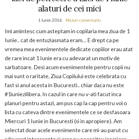
alaturi de cei mici
1 iunie 2016
Niciun comentariu
Imi amintesc cum asteptam in copilaria mea ziua de 1
Iunie.. cat de entuziasmata eram… E drept ca pe
vremea mea evenimentele dedicate copiilor erau atat
de rare incat 1 Iunie era cu adevarat un motiv de
sarbatoare. Desi acum evenimentele pentru copii nu
mai sunt o raritate, Ziua Copilului este celebrata cu
fast si anul acesta in Bucuresti.. chiar daca nu este
#1iuniezilibera. In cazul in care nu v-ati facut inca
planuri pentru astazi, am pus cap la cap pentru voi o
lista cu cateva dintre evenimentele ce se desfasoara
Miercuri 1 Iunie in Bucuresti (si in apropiere). Am
selectat doar acele evenimente care mi-au parut cu