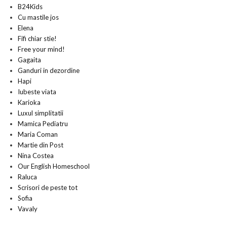
B24Kids
Cu mastile jos
Elena
Fifi chiar stie!
Free your mind!
Gagaita
Ganduri in dezordine
Hapi
Iubeste viata
Karioka
Luxul simplitatii
Mamica Pediatru
Maria Coman
Martie din Post
Nina Costea
Our English Homeschool
Raluca
Scrisori de peste tot
Sofia
Vavaly