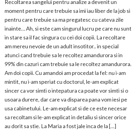
Recoltarea sangelui pentru analize a devenit un
moment pentru care trebuie sa imi iau liber de la job si
pentru care trebuie sa ma pregatesc cu cateva zile
inainte… Ah, si este cam singurul lucru pe care nu sunt
in stare sa il fac singura cu cei doi copii. La recoltare
am mereu nevoie de un adult insotitor.. in special
atunci cand trebuie sa le recoltez amandurora si in
99% din cazuri cam trebuie sa le recoltez amandurora.
Am doi copii. Cu amandoi am procedat la fel: nu i-am
mintit, nu i-am speriat cu doctorul, le-am explicat
sincer ca vor simti o intepatura ca poate vor simti si o
usoara durere, dar care va disparea pana vom iesi pe
usa cabinetului. Le-am explicat si de ce este necesar
sa recoltam si le-am explicat in detaliu si sincer orice
au dorit sa stie. La Maria a fost jale inca de la […]