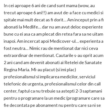
In cei aproape 6 ani de cand sunt mama (wow, au
trecut aproape 6 ani!!) am avut de-a face cu medici si
spitale mai mult decat as fi dorit… Am inceput prin a fi
abonati la Medlife… dar nu am avut deloc experiente
bune cu ei asa ca am plecat din retea fara sa ne uitam
inapoi. Am incercat apoi Medicover-ul… experienta a
fost neutra… Nimic rau de mentionat dar nici ceva
extraordinar de mentionat. Cautarile s-au oprit acum
2 ani cand am devenit abonati ai Retelei de Sanatate
Regina Maria. Mi-au placut (si imi plac)
profesionalismul si implicarea medicilor, serviciul
telefonic de urgenta, profesionalismul celor din call
center, faptul ca nu trebuie sa astepti 2-3 saptamani
pentru o programare la un medic (programare care sa
fie decontata pe abonament nu pentru care sa ni se