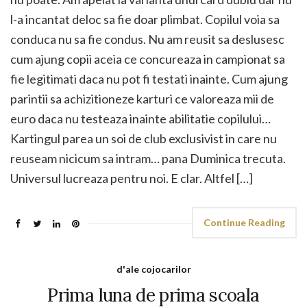
l-a incantat deloc sa fie doar plimbat. Copilul voia sa
conduca nu sa fie condus. Nu am reusit sa deslusesc
cum ajung copii aceia ce concureaza in campionat sa
fie legitimati daca nu pot fi testati inainte. Cum ajung
parintii sa achizitioneze karturi ce valoreaza mii de
euro daca nu testeaza inainte abilitatie copilului…
Kartingul parea un soi de club exclusivist in care nu
reuseam nicicum sa intram… pana Duminica trecuta.
Universul lucreaza pentru noi. E clar. Altfel […]
Continue Reading
d'ale cojocarilor
Prima luna de prima scoala