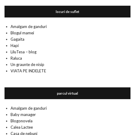
locuri de suflet
Amalgam de ganduri
Blogul mamei
Gagaita
Hapi
LiluTesa – blog
Raluca
Un graunte de nisip
VIATA PE INDELETE
parcul virtual
Amalgam de ganduri
Baby manager
Blogonovela
Calea Lactee
Casa de nebuni