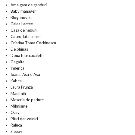
Amalgam de ganduri
Baby manager
Blogonovela
Calea Lactee
Casa de nebuni
Cateodata soare
Cristina Toma Cochinescu
Delphinas
Doua fete cucuiete
Gagaita
Ingerica
Ioana. Asa si Asa
Kabea
Laura Frunza
Madimih
Meseria de parinte
Mihnisme
Ozzy
Pitici dar voinici
Raluca
Sleepy