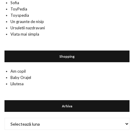
Sofia
ToyPedia
Toyspedia
Un graunte de nisip
Ursuletii nazdravani
Viata mai simpla
Shopping
Am copil
Baby Orajel
Lilutesa
Arhiva
Arhiva