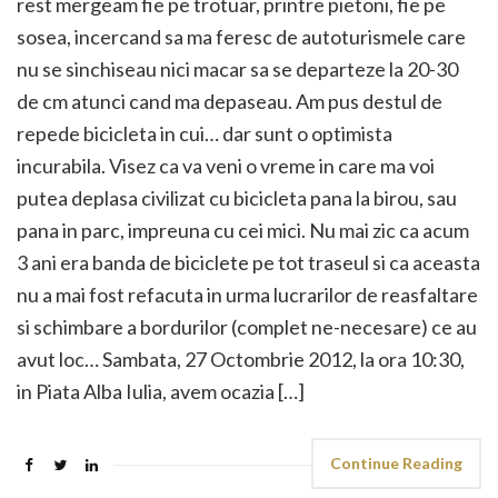
rest mergeam fie pe trotuar, printre pietoni, fie pe
sosea, incercand sa ma feresc de autoturismele care
nu se sinchiseau nici macar sa se departeze la 20-30
de cm atunci cand ma depaseau. Am pus destul de
repede bicicleta in cui… dar sunt o optimista
incurabila. Visez ca va veni o vreme in care ma voi
putea deplasa civilizat cu bicicleta pana la birou, sau
pana in parc, impreuna cu cei mici. Nu mai zic ca acum
3 ani era banda de biciclete pe tot traseul si ca aceasta
nu a mai fost refacuta in urma lucrarilor de reasfaltare
si schimbare a bordurilor (complet ne-necesare) ce au
avut loc… Sambata, 27 Octombrie 2012, la ora 10:30,
in Piata Alba Iulia, avem ocazia […]
Continue Reading