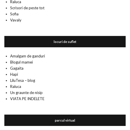
Raluca
Scrisori de peste tot
Sofia
Vavaly
locuri de suflet
Amalgam de ganduri
Blogul mamei
Gagaita
Hapi
LiluTesa – blog
Raluca
Un graunte de nisip
VIATA PE INDELETE
parcul virtual