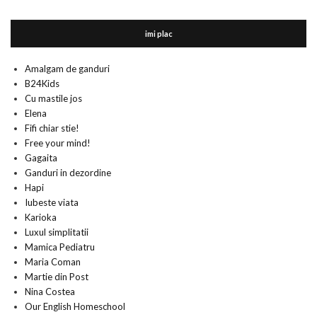
imi plac
Amalgam de ganduri
B24Kids
Cu mastile jos
Elena
Fifi chiar stie!
Free your mind!
Gagaita
Ganduri in dezordine
Hapi
Iubeste viata
Karioka
Luxul simplitatii
Mamica Pediatru
Maria Coman
Martie din Post
Nina Costea
Our English Homeschool