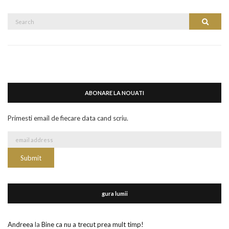
Search
Search
for:
ABONARE LA NOUATI
Primesti email de fiecare data cand scriu.
gura lumii
Andreea
la
Bine ca nu a trecut prea mult timp!