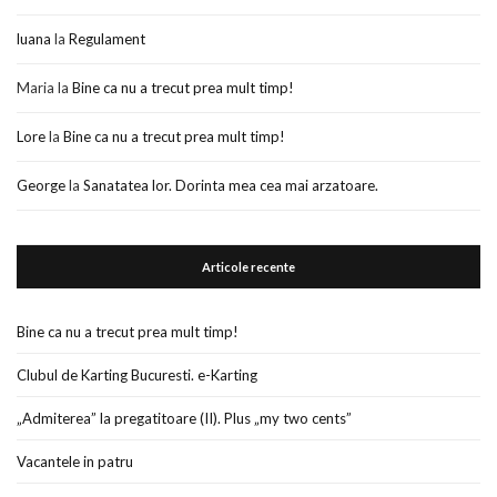
luana
la
Regulament
Maria
la
Bine ca nu a trecut prea mult timp!
Lore
la
Bine ca nu a trecut prea mult timp!
George
la
Sanatatea lor. Dorinta mea cea mai arzatoare.
Articole recente
Bine ca nu a trecut prea mult timp!
Clubul de Karting Bucuresti. e-Karting
„Admiterea” la pregatitoare (II). Plus „my two cents”
Vacantele in patru