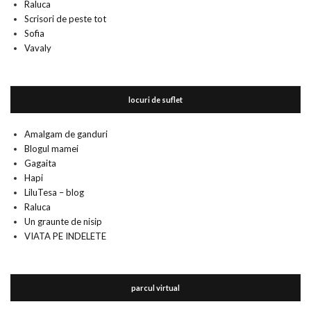
Raluca
Scrisori de peste tot
Sofia
Vavaly
locuri de suflet
Amalgam de ganduri
Blogul mamei
Gagaita
Hapi
LiluTesa – blog
Raluca
Un graunte de nisip
VIATA PE INDELETE
parcul virtual