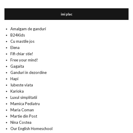
imi plac
Amalgam de ganduri
B24Kids
Cu mastile jos
Elena
Fifi chiar stie!
Free your mind!
Gagaita
Ganduri in dezordine
Hapi
Iubeste viata
Karioka
Luxul simplitatii
Mamica Pediatru
Maria Coman
Martie din Post
Nina Costea
Our English Homeschool