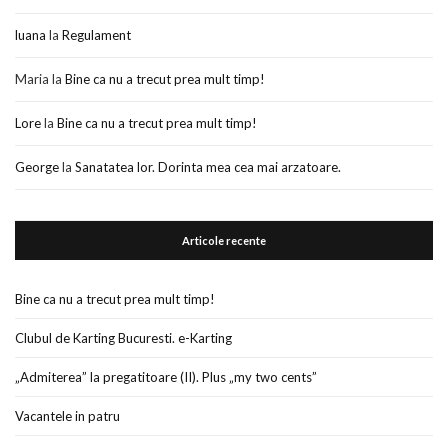
luana
la
Regulament
Maria
la
Bine ca nu a trecut prea mult timp!
Lore
la
Bine ca nu a trecut prea mult timp!
George
la
Sanatatea lor. Dorinta mea cea mai arzatoare.
Articole recente
Bine ca nu a trecut prea mult timp!
Clubul de Karting Bucuresti. e-Karting
„Admiterea” la pregatitoare (II). Plus „my two cents”
Vacantele in patru