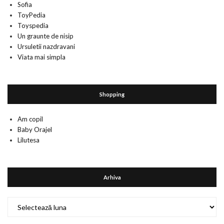
Sofia
ToyPedia
Toyspedia
Un graunte de nisip
Ursuletii nazdravani
Viata mai simpla
Shopping
Am copil
Baby Orajel
Lilutesa
Arhiva
Arhiva