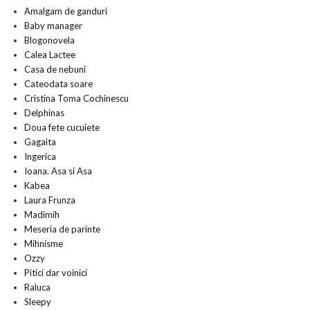
Amalgam de ganduri
Baby manager
Blogonovela
Calea Lactee
Casa de nebuni
Cateodata soare
Cristina Toma Cochinescu
Delphinas
Doua fete cucuiete
Gagaita
Ingerica
Ioana. Asa si Asa
Kabea
Laura Frunza
Madimih
Meseria de parinte
Mihnisme
Ozzy
Pitici dar voinici
Raluca
Sleepy