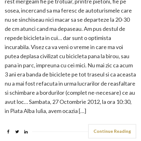
rest mergeam fie pe trotuar, printre pietoni, fie pe
sosea, incercand sa ma feresc de autoturismele care
nu se sinchiseau nici macar sa se departeze la 20-30
de cm atunci cand ma depaseau. Am pus destul de
repede bicicleta in cui… dar sunt o optimista
incurabila. Visez ca va veni o vreme in care ma voi
putea deplasa civilizat cu bicicleta pana la birou, sau
pana in parc, impreuna cu cei mici. Nu mai zic ca acum
3 ani era banda de biciclete pe tot traseul si ca aceasta
nu a mai fost refacuta in urma lucrarilor de reasfaltare
si schimbare a bordurilor (complet ne-necesare) ce au
avut loc… Sambata, 27 Octombrie 2012, la ora 10:30,
in Piata Alba Iulia, avem ocazia […]
Continue Reading