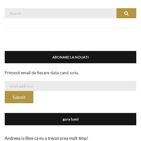
Search
Search
for:
ABONARE LA NOUATI
Primesti email de fiecare data cand scriu.
gura lumii
Andreea
la
Bine ca nu a trecut prea mult timp!