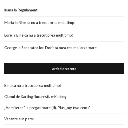
luana
la
Regulament
Maria
la
Bine ca nu a trecut prea mult timp!
Lore
la
Bine ca nu a trecut prea mult timp!
George
la
Sanatatea lor. Dorinta mea cea mai arzatoare.
Articole recente
Bine ca nu a trecut prea mult timp!
Clubul de Karting Bucuresti. e-Karting
„Admiterea” la pregatitoare (II). Plus „my two cents”
Vacantele in patru