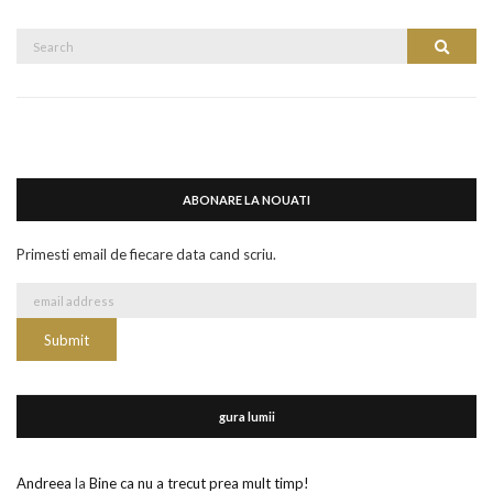
Search
Search
for:
ABONARE LA NOUATI
Primesti email de fiecare data cand scriu.
gura lumii
Andreea
la
Bine ca nu a trecut prea mult timp!