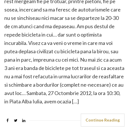
rest mergeam fie pe trotuar, printre pietoni, fie pe
sosea, incercand sa ma feresc de autoturismele care
nu se sinchiseau nici macar sa se departeze la 20-30
de cm atunci cand ma depaseau. Am pus destul de
repede bicicleta in cui… dar sunt o optimista
incurabila. Visez ca va veni o vreme in care ma voi
putea deplasa civilizat cu bicicleta pana la birou, sau
pana in parc, impreuna cu cei mici. Nu mai zic ca acum
3 ani era banda de biciclete pe tot traseul si ca aceasta
nu a mai fost refacuta in urma lucrarilor de reasfaltare
si schimbare a bordurilor (complet ne-necesare) ce au
avut loc… Sambata, 27 Octombrie 2012, la ora 10:30,
in Piata Alba Iulia, avem ocazia […]
Continue Reading