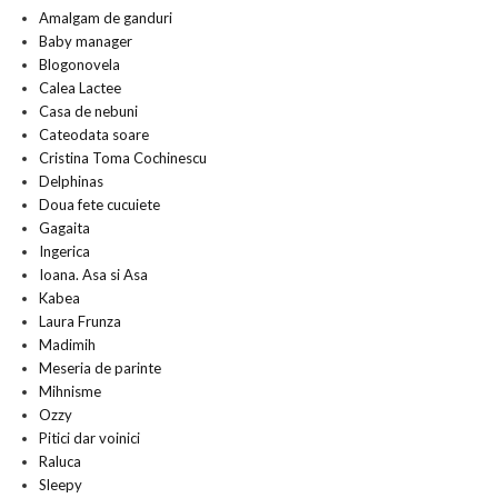
Amalgam de ganduri
Baby manager
Blogonovela
Calea Lactee
Casa de nebuni
Cateodata soare
Cristina Toma Cochinescu
Delphinas
Doua fete cucuiete
Gagaita
Ingerica
Ioana. Asa si Asa
Kabea
Laura Frunza
Madimih
Meseria de parinte
Mihnisme
Ozzy
Pitici dar voinici
Raluca
Sleepy