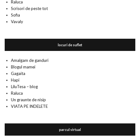
Raluca
Scrisori de peste tot
Sofia
Vavaly
locuri de suflet
Amalgam de ganduri
Blogul mamei
Gagaita
Hapi
LiluTesa – blog
Raluca
Un graunte de nisip
VIATA PE INDELETE
parcul virtual