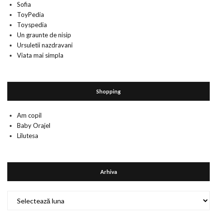
Sofia
ToyPedia
Toyspedia
Un graunte de nisip
Ursuletii nazdravani
Viata mai simpla
Shopping
Am copil
Baby Orajel
Lilutesa
Arhiva
Arhiva