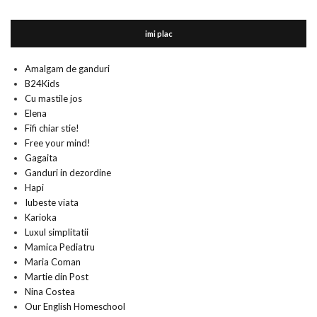
imi plac
Amalgam de ganduri
B24Kids
Cu mastile jos
Elena
Fifi chiar stie!
Free your mind!
Gagaita
Ganduri in dezordine
Hapi
Iubeste viata
Karioka
Luxul simplitatii
Mamica Pediatru
Maria Coman
Martie din Post
Nina Costea
Our English Homeschool