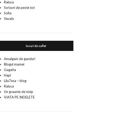
Raluca
Scrisori de peste tot
Sofia
Vavaly
locuri de suflet
Amalgam de ganduri
Blogul mamei
Gagaita
Hapi
LiluTesa – blog
Raluca
Un graunte de nisip
VIATA PE INDELETE