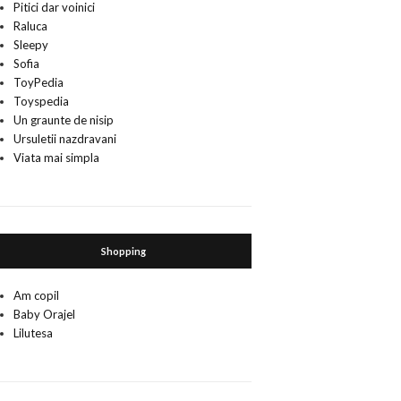
Pitici dar voinici
Raluca
Sleepy
Sofia
ToyPedia
Toyspedia
Un graunte de nisip
Ursuletii nazdravani
Viata mai simpla
Shopping
Am copil
Baby Orajel
Lilutesa