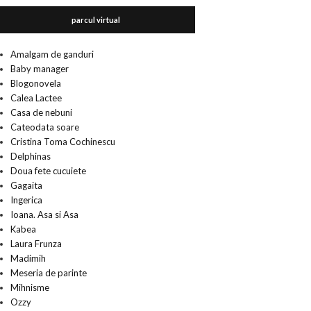
parcul virtual
Amalgam de ganduri
Baby manager
Blogonovela
Calea Lactee
Casa de nebuni
Cateodata soare
Cristina Toma Cochinescu
Delphinas
Doua fete cucuiete
Gagaita
Ingerica
Ioana. Asa si Asa
Kabea
Laura Frunza
Madimih
Meseria de parinte
Mihnisme
Ozzy