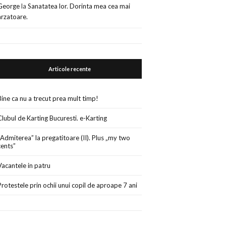
George
la
Sanatatea lor. Dorinta mea cea mai
arzatoare.
Articole recente
Bine ca nu a trecut prea mult timp!
Clubul de Karting Bucuresti. e-Karting
„Admiterea” la pregatitoare (II). Plus „my two
cents”
Vacantele in patru
Protestele prin ochii unui copil de aproape 7 ani