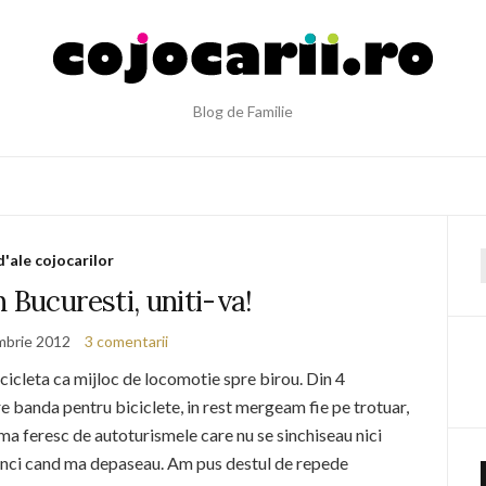
Blog de Familie
d'ale cojocarilor
f
in Bucuresti, uniti-va!
mbrie 2012
3 comentarii
cicleta ca mijloc de locomotie spre birou. Din 4
e banda pentru biciclete, in rest mergeam fie pe trotuar,
 ma feresc de autoturismele care nu se sinchiseau nici
unci cand ma depaseau. Am pus destul de repede