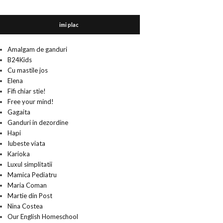
imi plac
Amalgam de ganduri
B24Kids
Cu mastile jos
Elena
Fifi chiar stie!
Free your mind!
Gagaita
Ganduri in dezordine
Hapi
Iubeste viata
Karioka
Luxul simplitatii
Mamica Pediatru
Maria Coman
Martie din Post
Nina Costea
Our English Homeschool