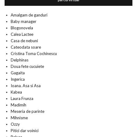
Amalgam de ganduri
Baby manager
Blogonovela
Calea Lactee
Casa de nebuni
Cateodata soare
Cristina Toma Cochinescu
Delphinas
Doua fete cucuiete
Gagaita
Ingerica
Ioana. Asa si Asa
Kabea
Laura Frunza
Madimih
Meseria de parinte
Mihnisme
Ozzy
Pitici dar voinici