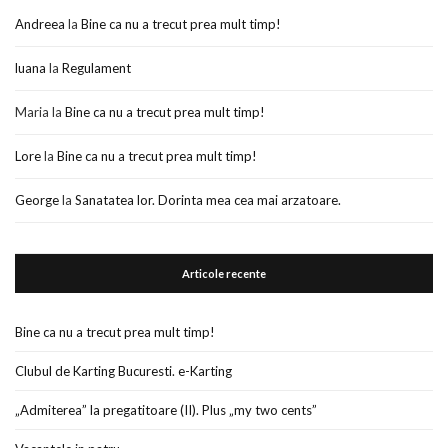
Andreea
la
Bine ca nu a trecut prea mult timp!
luana
la
Regulament
Maria
la
Bine ca nu a trecut prea mult timp!
Lore
la
Bine ca nu a trecut prea mult timp!
George
la
Sanatatea lor. Dorinta mea cea mai arzatoare.
Articole recente
Bine ca nu a trecut prea mult timp!
Clubul de Karting Bucuresti. e-Karting
„Admiterea” la pregatitoare (II). Plus „my two cents”