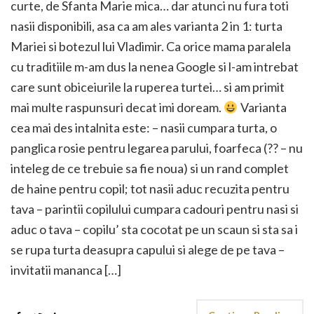
curte, de Sfanta Marie mica… dar atunci nu fura toti
nasii disponibili, asa ca am ales varianta 2 in 1: turta
Mariei si botezul lui Vladimir. Ca orice mama paralela
cu traditiile m-am dus la nenea Google si l-am intrebat
care sunt obiceiurile la ruperea turtei… si am primit
mai multe raspunsuri decat imi doream.
Varianta
cea mai des intalnita este: – nasii cumpara turta, o
panglica rosie pentru legarea parului, foarfeca (?? – nu
inteleg de ce trebuie sa fie noua) si un rand complet
de haine pentru copil; tot nasii aduc recuzita pentru
tava – parintii copilului cumpara cadouri pentru nasi si
aduc o tava – copilu’ sta cocotat pe un scaun si sta sa i
se rupa turta deasupra capului si alege de pe tava –
invitatii mananca […]