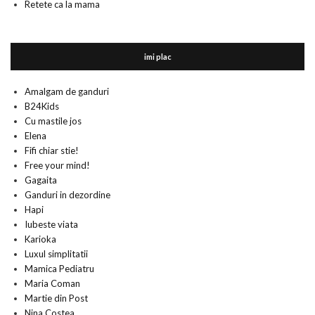
Retete ca la mama
imi plac
Amalgam de ganduri
B24Kids
Cu mastile jos
Elena
Fifi chiar stie!
Free your mind!
Gagaita
Ganduri in dezordine
Hapi
Iubeste viata
Karioka
Luxul simplitatii
Mamica Pediatru
Maria Coman
Martie din Post
Nina Costea