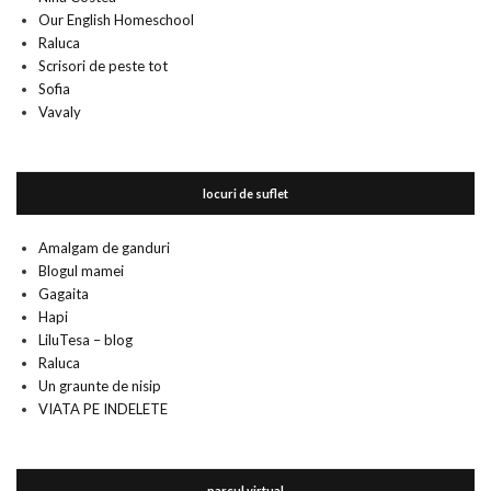
Our English Homeschool
Raluca
Scrisori de peste tot
Sofia
Vavaly
locuri de suflet
Amalgam de ganduri
Blogul mamei
Gagaita
Hapi
LiluTesa – blog
Raluca
Un graunte de nisip
VIATA PE INDELETE
parcul virtual