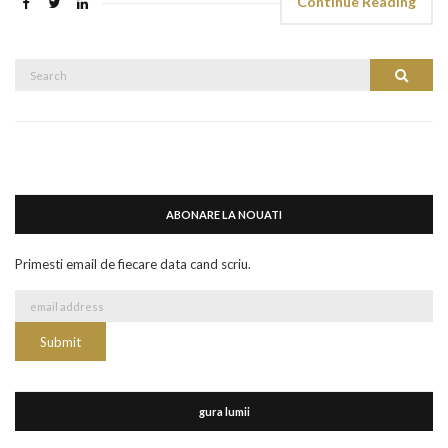
Continue Reading
Search
Search
for:
ABONARE LA NOUATI
Primesti email de fiecare data cand scriu.
gura lumii