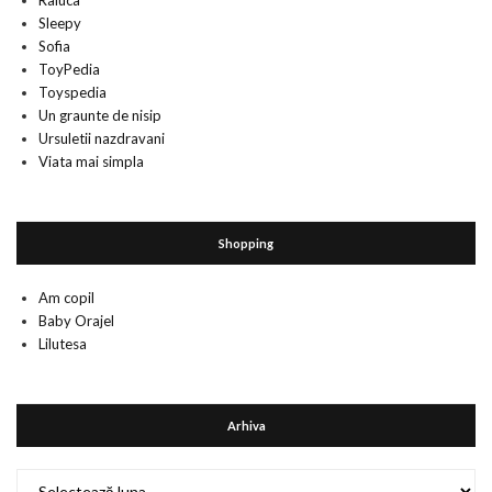
Raluca
Sleepy
Sofia
ToyPedia
Toyspedia
Un graunte de nisip
Ursuletii nazdravani
Viata mai simpla
Shopping
Am copil
Baby Orajel
Lilutesa
Arhiva
Arhiva