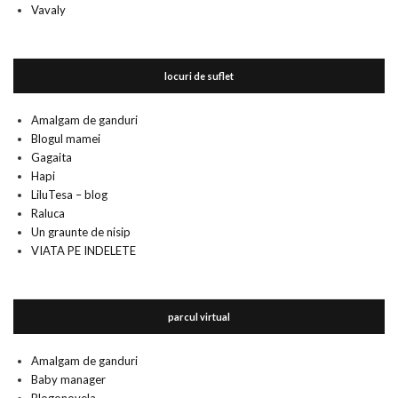
Vavaly
locuri de suflet
Amalgam de ganduri
Blogul mamei
Gagaita
Hapi
LiluTesa – blog
Raluca
Un graunte de nisip
VIATA PE INDELETE
parcul virtual
Amalgam de ganduri
Baby manager