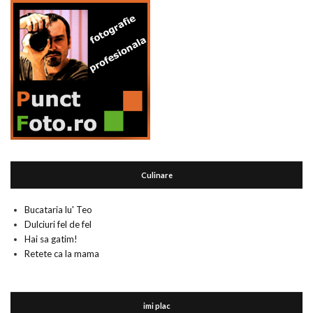
Culinare
Bucataria lu' Teo
Dulciuri fel de fel
Hai sa gatim!
Retete ca la mama
imi plac