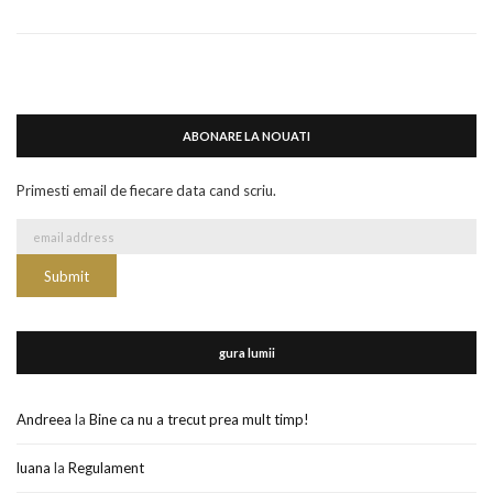
ABONARE LA NOUATI
Primesti email de fiecare data cand scriu.
gura lumii
Andreea
la
Bine ca nu a trecut prea mult timp!
luana
la
Regulament