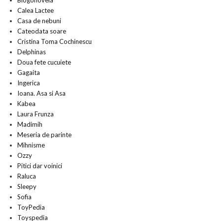
Blogonovela
Calea Lactee
Casa de nebuni
Cateodata soare
Cristina Toma Cochinescu
Delphinas
Doua fete cucuiete
Gagaita
Ingerica
Ioana. Asa si Asa
Kabea
Laura Frunza
Madimih
Meseria de parinte
Mihnisme
Ozzy
Pitici dar voinici
Raluca
Sleepy
Sofia
ToyPedia
Toyspedia