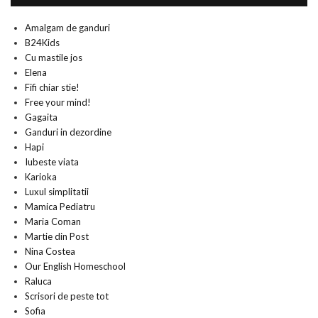
Amalgam de ganduri
B24Kids
Cu mastile jos
Elena
Fifi chiar stie!
Free your mind!
Gagaita
Ganduri in dezordine
Hapi
Iubeste viata
Karioka
Luxul simplitatii
Mamica Pediatru
Maria Coman
Martie din Post
Nina Costea
Our English Homeschool
Raluca
Scrisori de peste tot
Sofia