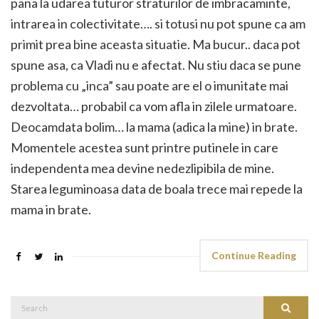
pana la udarea tuturor straturilor de imbracaminte,
intrarea in colectivitate…. si totusi nu pot spune ca am
primit prea bine aceasta situatie. Ma bucur.. daca pot
spune asa, ca Vladi nu e afectat. Nu stiu daca se pune
problema cu „inca” sau poate are el o imunitate mai
dezvoltata… probabil ca vom afla in zilele urmatoare.
Deocamdata bolim… la mama (adica la mine) in brate.
Momentele acestea sunt printre putinele in care
independenta mea devine nedezlipibila de mine.
Starea leguminoasa data de boala trece mai repede la
mama in brate.
Continue Reading
Search
Search
for: