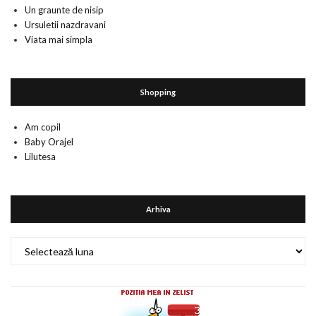
Un graunte de nisip
Ursuletii nazdravani
Viata mai simpla
Shopping
Am copil
Baby Orajel
Lilutesa
Arhiva
Arhiva