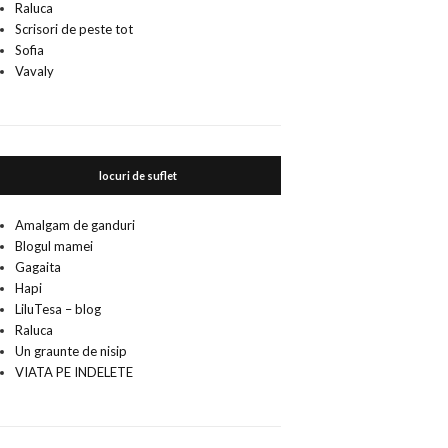
Raluca
Scrisori de peste tot
Sofia
Vavaly
locuri de suflet
Amalgam de ganduri
Blogul mamei
Gagaita
Hapi
LiluTesa – blog
Raluca
Un graunte de nisip
VIATA PE INDELETE