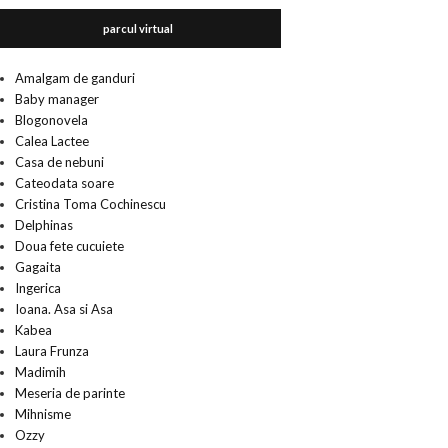
parcul virtual
Amalgam de ganduri
Baby manager
Blogonovela
Calea Lactee
Casa de nebuni
Cateodata soare
Cristina Toma Cochinescu
Delphinas
Doua fete cucuiete
Gagaita
Ingerica
Ioana. Asa si Asa
Kabea
Laura Frunza
Madimih
Meseria de parinte
Mihnisme
Ozzy