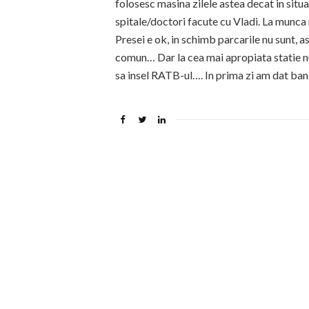
folosesc masina zilele astea decat in situ
spitale/doctori facute cu Vladi. La munca
Presei e ok, in schimb parcarile nu sunt, a
comun… Dar la cea mai apropiata statie n
sa insel RATB-ul…. In prima zi am dat banii