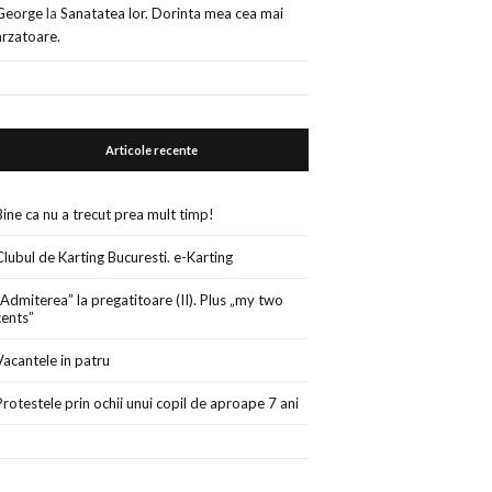
George
la
Sanatatea lor. Dorinta mea cea mai
arzatoare.
Articole recente
Bine ca nu a trecut prea mult timp!
Clubul de Karting Bucuresti. e-Karting
„Admiterea” la pregatitoare (II). Plus „my two
cents”
Vacantele in patru
Protestele prin ochii unui copil de aproape 7 ani