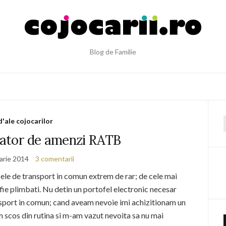
Blog de Familie
d'ale cojocarilor
f
vator de amenzi RATB
arie 2014
3 comentarii
cele de transport in comun extrem de rar; de cele mai
 fie plimbati. Nu detin un portofel electronic necesar
ransport in comun; cand aveam nevoie imi achizitionam un
 scos din rutina si m-am vazut nevoita sa nu mai