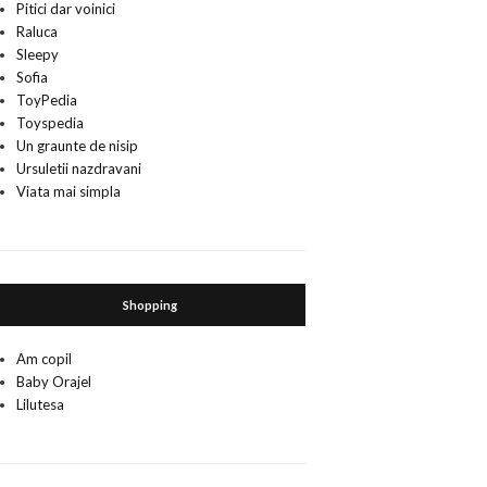
Pitici dar voinici
Raluca
Sleepy
Sofia
ToyPedia
Toyspedia
Un graunte de nisip
Ursuletii nazdravani
Viata mai simpla
Shopping
Am copil
Baby Orajel
Lilutesa