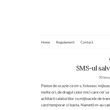
Home
Regulament
Contact
SMS-ul sal
30 ianu
Pieton de ocazie ce mi-s, folosesc mijloa
multe ori, de dragul celor mici care cer sa
achitarii calatoriilor cu mijloacele de t
card temporar si basta. Nametii m-au cam